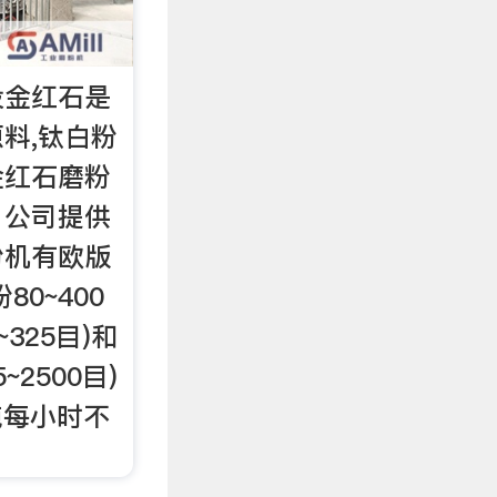
设金红石是
料,钛白粉
金红石磨粉
。公司提供
粉机有欧版
0~400
~325目)和
~2500目)
0吨每小时不