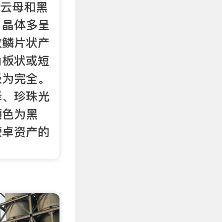
金云母和黑
，晶体多呈
散鳞片状产
角板状或短
极为完全。
泽、珍珠光
颜色为黑
蒙卓资产的