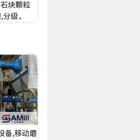
晶石块颗粒
,分级。
设备,移动磨