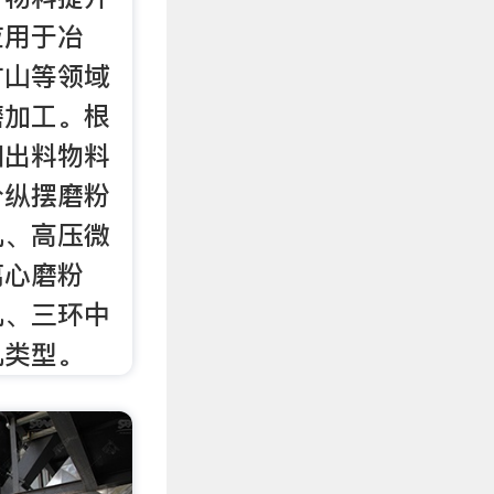
应用于冶
矿山等领域
磨加工。根
和出料物料
分纵摆磨粉
机、高压微
离心磨粉
机、三环中
机类型。