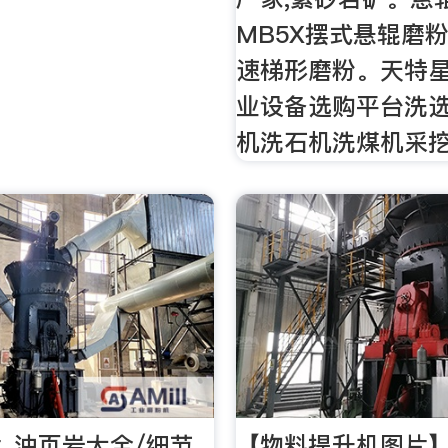
MB5X摆式悬辊磨
速梯形磨粉。天特星
业设备选购平台洗
机洗石机洗煤机采
_油页岩大全/细节
【物料提升机图片