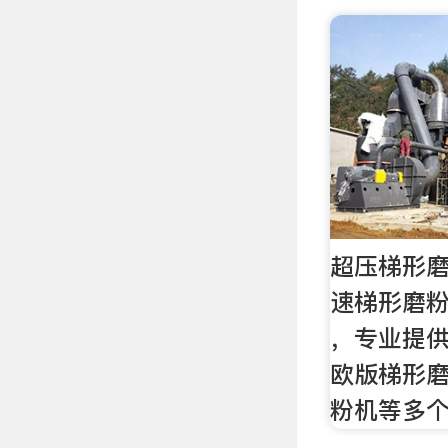
超压梯形磨
速梯形磨
，专业提
欧版梯形
粉机等多