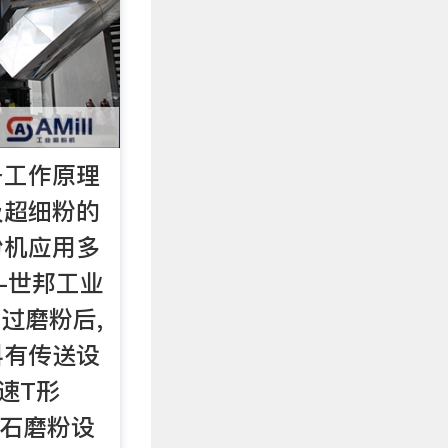
备工作原理
及超细粉的
粉机应用多
-世邦工业
过磨粉后,
料有传送设
速T形
晶石磨粉设