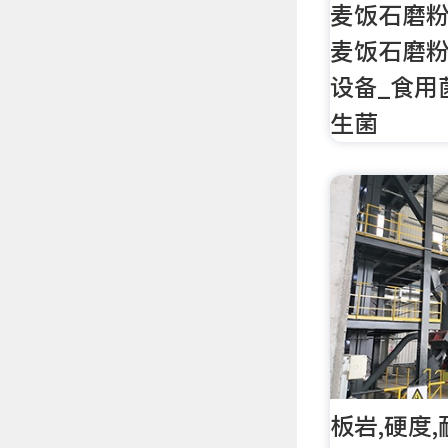
麦饭石磨
麦饭石磨
设备_食用
生菌
板岩,硬度,