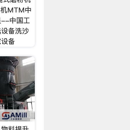
粉机MTM中
--中国工
选设备洗沙
挖设备
】物料提升