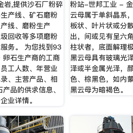
流金岩,提供沙石厂粉碎
粉站-世邦工业 - 
料生产线、矿石磨粉
云母属于单斜晶系
生产线、磨粉生产
板状、叶片状或分
垃圾回收等多项磨粉
出，间或见有呈六
服务。 为您找到93
柱状者，底面解理
 卵石生产商的工商
黑云母具有玻璃光
、员工人数、年营业
泽或半金属光泽，
记录、主营产品、相
色、棕黑色，如内
石产品的供求信息、
黑云母为暗褐色。
等企业详情。