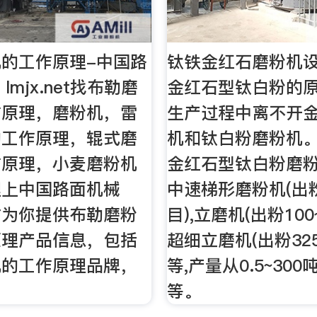
的工作原理-中国路
钛铁金红石磨粉机
lmjx.net找布勒磨
金红石型钛白粉的原
作原理，磨粉机，雷
生产过程中离不开
的工作原理，辊式磨
机和钛白粉磨粉机
作原理，小麦磨粉机
金红石型钛白粉磨
理上中国路面机械
中速梯形磨粉机(出粉8
站为你提供布勒磨粉
目),立磨机(出粉100
原理产品信息，包括
超细立磨机(出粉325
机的工作原理品牌，
等,产量从0.5~30
等。