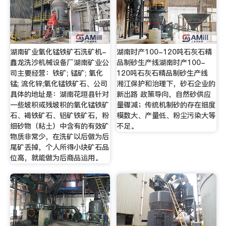
湖南矿业氧化锰铁矿石洗矿机-
湖南时产100-120吨石灰石精
鑫龙洗沙机械设备厂湖南矿业公
品制砂生产线湖南时产100-
司主要经营：铁矿; 锰矿; 氧化
120吨石灰石精品制砂生产线
锰; 流化锌;氧化锰铁矿石、公司
湘江保护和治理下，砂石企业的
具体的地址是：湖南花垣县针对
新出路 政策导向，自然砂供应
一些坡积或残坡积的氧化锰铁矿
量骤减；传统机制砂的存在细度
石、褐铁矿石、铝矿铁矿石，粉
模数大、产量低、粉尘污染大等
细砂物（粘土）中含有的有效矿
不足。
物质非常少，在洗矿以后做为后
尾矿丢掉，个人所得小块矿石品
位高，就能做为后商品运用。