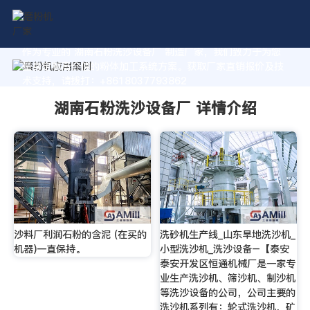
作为专业的 湖南石粉洗沙设备厂 制造厂家，我们致力于为您
量身定制高价值的粉体加工系统方案。获取厂家直销报价及技
术支持，请拨打：+8618037793862
湖南石粉洗沙设备厂 详情介绍
沙料厂利润石粉的含泥 (在买的
洗砂机生产线_山东旱地洗沙机_
机器)一直保持。
小型洗沙机_洗沙设备–【泰安
泰安开发区恒通机械厂是一家专
业生产洗沙机、筛沙机、制沙机
等洗沙设备的公司，公司主要的
洗沙机系列有：轮式洗沙机，矿