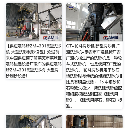
【供应震鸣牌ZM-3018型洗沙
GT-轮斗洗沙机|新型洗沙机|广
机 大型洗砂制砂设备】欢迎前
通洗沙机-泰安市广通机械厂安
来中国供应商了解莱芜市莱城区
广通机械生产的洗砂机是一种轮
震鸣磁选设备厂发布的供应震鸣
斗式洗砂机，也是使用Z广泛的
牌ZM-3018型洗沙机 大型洗
洗沙机。 轮斗洗砂机用于砂石
砂制砂设备!
场洗砂时与传统的螺旋洗砂机相
比具有明显优势： 1>中细砂和
石粉流失极少，所洗建筑砂级配
和细度模数达到国家《建筑用
砂》、《建筑用卵石、碎石》标
准。