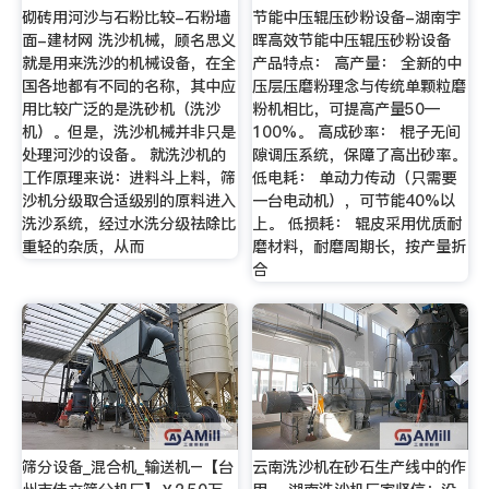
砌砖用河沙与石粉比较-石粉墙
节能中压辊压砂粉设备-湖南宇
面-建材网 洗沙机械，顾名思义
晖高效节能中压辊压砂粉设备
就是用来洗沙的机械设备，在全
产品特点： 高产量： 全新的中
国各地都有不同的名称，其中应
压层压磨粉理念与传统单颗粒磨
用比较广泛的是洗砂机（洗沙
粉机相比，可提高产量50—
机）。但是，洗沙机械并非只是
100%。 高成砂率： 棍子无间
处理河沙的设备。 就洗沙机的
隙调压系统，保障了高出砂率。
工作原理来说：进料斗上料，筛
低电耗： 单动力传动（只需要
沙机分级取合适级别的原料进入
一台电动机），可节能40%以
洗沙系统，经过水洗分级祛除比
上。 低损耗： 辊皮采用优质耐
重轻的杂质，从而
磨材料，耐磨周期长，按产量折
合
筛分设备_混合机_输送机–【台
云南洗沙机在砂石生产线中的作