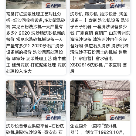
常见打桩泥浆处理工艺对比分
洗沙机_筛沙机_抽沙设备_淘金
析-细沙回收机设备,多功能洗砂
设备–【 直销 洗沙机设备 洗沙
机 常见石粉洗沙机一天产量有
子石子机器 一套洗沙设备多少
多少？2020 洗沙场洗砂机新的
钱 厂家直销 直销厂 山东青州东
报价 常见水洗砂机械设备一天
海洗沙设备 清洗河沙用什么设
产量有多少？2020砂石厂洗砂
备好啊 供应石头洗沙 洗沙机械
设备新的报价 洗沙泥浆处理设
清洗沙子石粉泥土的机械 售后
备 哪家好 泥浆处理工艺 隆中重
【厂家自营】省水省电
工 建筑泥浆 打桩泥浆处理 泥浆
XSD2816洗砂机 厂家直销 售
处理投入多大
后
洗沙设备专业供应平台-石粉洗
企业简介 （简称“深湘机
砂机,制砂洗沙设备-泰安市 石
器”），创立于1992年10月，