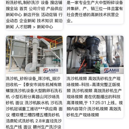
粉洗砂机,制砂洗沙 设备 搜店铺
是一家专业生产大中型粉碎设备
搜全站 首页 公司介绍 产品供应
并集研、产、销三位一体且富有
新闻中心 新店开张 活动促销 行
社会责任感的高新技术民营企
业动态 企业新闻 技术知识 前沿
业。
新闻 人才招聘 > 新闻中心
洗沙机_砂粉设备_筛沙机_细沙
洗沙机视频 高效洗砂机生产现
回收机–【泰安市润东机械有限
场视频-科技-高清完整正版视
螺旋洗沙机设备大型鹅卵石洗石
频 洗沙机视频 高效洗砂机生产
机 小型石粉分离器山河沙场洗
现场视频 是在优酷播出的科技
砂机 面议 洗沙机脱水机 沙石洗
高清视频,于 17:25:31上线。视
沙机冠诚重工潍坊***供应商 面
频内容简介:洗沙机视频 高效洗
议 槽双槽三槽四槽五槽洗砂机
砂机生产现场视频
浩鼎轮式洗砂机 2.8米直径洗沙
机生产线 面议 赣州生产洗沙设