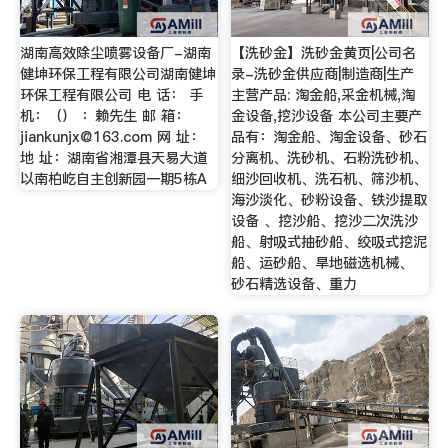
湖南高效除尘喷雾设备厂-湖南
【洗砂金】洗砂金黄页|公司名
健坤环保工程有限公司湖南健坤
录-洗砂金供应商|制造商|生产
环保工程有限公司 电 话： 手
主营产品: 淘金船,采金机械,淘
机：（） ：赖先生 邮 箱：
金设备,挖沙设备 本公司主要产
jiankunjx@163.com
网 址：
品有：淘金船、淘金设备、砂石
地 址：湖南省湘潭县天易大道
分离机、洗砂机、石粉洗砂机、
以南柏屹自主创新园一期5栋A
细沙回收机、洗石机、筛沙机、
海沙淡化、砂粉设备、铁沙提取
设备 、挖沙船、挖沙二次洗沙
船、射吸式抽砂船、绞吸式挖泥
船、运砂船、旱地磁选机械、
砂石精选设备、重力