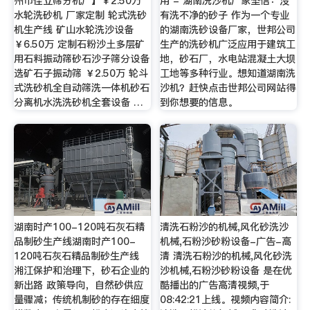
州市佳立筛分机厂】￥2.50万
用 - 湖南洗沙机厂家坚信：没
水轮洗砂机 厂家定制 轮式洗砂
有洗不净的砂子 作为一个专业
机生产线 矿山水轮洗沙设备
的湖南洗砂设备厂家，世邦公司
￥6.50万 定制石粉沙土多层矿
生产的洗砂机广泛应用于建筑工
用石料振动筛砂石沙子筛分设备
地，砂石厂，水电站混凝土大坝
选矿石子振动筛 ￥2.50万 轮斗
工地等多种行业。想知道湖南洗
式洗砂机全自动筛洗一体机砂石
沙机？赶快点击世邦公司网站得
分离机水洗洗砂机全套设备 …
到你想要的信息。
湖南时产100-120吨石灰石精
清洗石粉沙的机械,风化砂洗沙
品制砂生产线湖南时产100-
机械,石粉沙砂粉设备-广告-高
120吨石灰石精品制砂生产线
清 清洗石粉沙的机械,风化砂洗
湘江保护和治理下，砂石企业的
沙机械,石粉沙砂粉设备 是在优
新出路 政策导向，自然砂供应
酷播出的广告高清视频,于
量骤减；传统机制砂的存在细度
08:42:21上线。视频内容简介: