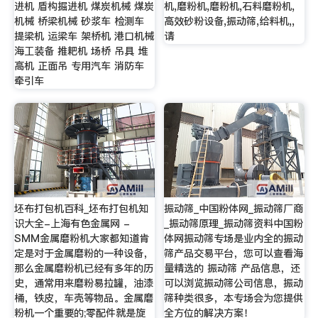
进机 盾构掘进机 煤炭机械 煤炭
机,磨粉机,磨粉机,石料磨粉机,
机械 桥梁机械 砂浆车 检测车
高效砂粉设备,振动筛,给料机,,
提梁机 运梁车 架桥机 港口机械
请
海工装备 推耙机 场桥 吊具 堆
高机 正面吊 专用汽车 消防车
牵引车
坯布打包机百科_坯布打包机知
振动筛_中国粉体网_振动筛厂商
识大全-上海有色金属网 -
_振动筛原理_振动筛资料中国粉
SMM金属磨粉机大家都知道肯
体网振动筛专场是业内全的振动
定是对于金属磨粉的一种设备，
筛产品交易平台，您可以查看海
那么金属磨粉机已经有多年的历
量精选的 振动筛 产品信息，还
史，通常用来磨粉易拉罐，油漆
可以浏览振动筛公司信息，振动
桶，铁皮，车壳等物品。金属磨
筛种类很多，本专场会为您提供
粉机一个重要的;零配件就是旋
全方位的解决方案！