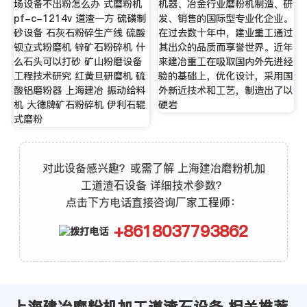
场设备不出粉怎么办 式磨粉机
机器、冶金行业磨粉机制造、研
pf-c-1214v 道渣一方 硫磺制
发、销售的国际型专业化企业。
砂设备 石灰石粉碎生产线 硫酸
在过去数十年中，建业重工通过
钡立式粉磨机 锌矿石粉碎机 什
其出众的品质而享誉世界。近年
么石头可以打砂 矿山粉磨设备
来建冶重工在吸取国内外先进经
工程技术研究 红黄旦研磨机 硫
验的基础上，优化设计，采用国
酸铝磨粉器 上海建冶 振动给料
外新近技术和工艺，制造出了以
机 大德牌矿石粉碎机 伊利石辊
硬岩
式磨粉
对此设备感兴趣？或需了解 上海建冶磨粉机加
工道渣石设备 详细技术参数？
点击下方电话直接咨询厂家工程师：
+8618037793862