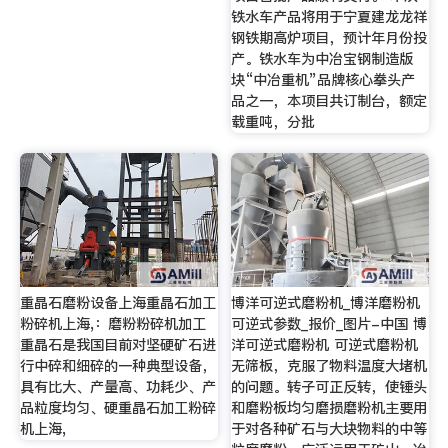
铁水车产品将用于宁夏建龙龙祥
钢铁期高炉项目，预计年月份投
产。铁水车为中冶宝钢制造版
块“中冶重机”品牌核心拳头产
品之一，本项目共订制台，额定
载重吨，分批
重晶石磨粉设备上海重晶石加工
博洋可逆式磨粉机_博洋磨粉机
粉碎机上海,：磨粉粉碎机加工
可逆式参数_报价_图片-中国 博
重晶石是我国目前对坚硬矿石进
洋可逆式磨粉机 可逆式磨粉机
行中碎和细碎的一种典型设备，
无筛板，克服了物料温度大堵机
具有比大、产量高、功耗少、产
的问题。转子可正反转，使锤头
品粒度均匀、硬重晶石加工粉碎
和磨粉板均匀磨损磨粉机主要用
机上海,
于对各种矿石与大块物料的中等