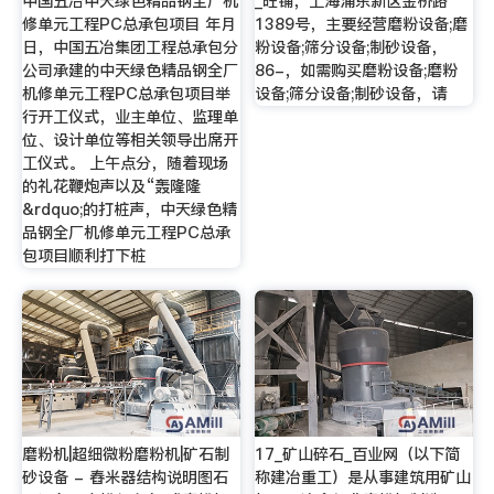
中国五冶中天绿色精品钢全厂机
_旺铺，上海浦东新区金桥路
修单元工程PC总承包项目 年月
1389号，主要经营磨粉设备;磨
日，中国五冶集团工程总承包分
粉设备;筛分设备;制砂设备，
公司承建的中天绿色精品钢全厂
86-，如需购买磨粉设备;磨粉
机修单元工程PC总承包项目举
设备;筛分设备;制砂设备，请
行开工仪式，业主单位、监理单
位、设计单位等相关领导出席开
工仪式。 上午点分，随着现场
的礼花鞭炮声以及“轰隆隆
&rdquo;的打桩声，中天绿色精
品钢全厂机修单元工程PC总承
包项目顺利打下桩
磨粉机|超细微粉磨粉机|矿石制
17_矿山碎石_百业网（以下简
砂设备 - 舂米器结构说明图石
称建冶重工）是从事建筑用矿山