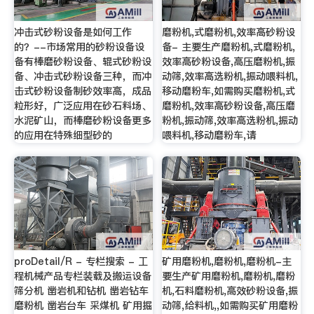
冲击式砂粉设备是如何工作
磨粉机,式磨粉机,效率高砂粉设
的？--市场常用的砂粉设备设
备- 主要生产磨粉机,式磨粉机,
备有棒磨砂粉设备、辊式砂粉设
效率高砂粉设备,高压磨粉机,振
备、冲击式砂粉设备三种，而冲
动筛,效率高选粉机,振动喂料机,
击式砂粉设备制砂效率高，成品
移动磨粉车,如需购买磨粉机,式
粒形好，广泛应用在砂石料场、
磨粉机,效率高砂粉设备,高压磨
水泥矿山，而棒磨砂粉设备更多
粉机,振动筛,效率高选粉机,振动
的应用在特殊细型砂的
喂料机,移动磨粉车,请
proDetail/R - 专栏搜索 - 工
矿用磨粉机,磨粉机,磨粉机-主
程机械产品专栏装载及搬运设备
要生产矿用磨粉机,磨粉机,磨粉
筛分机 凿岩机和钻机 凿岩钻车
机,石料磨粉机,高效砂粉设备,振
磨粉机 凿岩台车 采煤机 矿用掘
动筛,给料机,,如需购买矿用磨粉