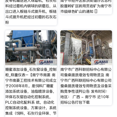
皮带机输送进入球磨机，石灰石
南宁市经开区那洪街道办古思村
料经过磨机内钢球的研磨后，从
胶厘岭矿区砖用页岩矿为南宁市
出口进入板链斗式提升机，板链
市级绿色矿山的通知 []
斗式提升机把经过初磨的石灰石
粉
糖蜜添加设备_石灰窑设备_控制
南宁市广西科联招标中心有限公
柜_称重仪表–【南宁市南菱 南
司蚕桑提质增效专用物资及 南
宁市南菱工控技术有限公司成立
宁市广西科联招标中心有限公司
于2008年8月。是饲料厂糖蜜
蚕桑提质增效专用物资及设备采
添加系统设备，油脂喷涂设备，
购竞争性谈判公告 发布时间：
环保石灰窑自动化控制系统，
地区： 广西 - 南宁市 近10年
PLC自动化配料系 统，自动化
招标公告打包下载
控制系统设备，方案设计，系统
集成（饲料，石灰行业环保、节