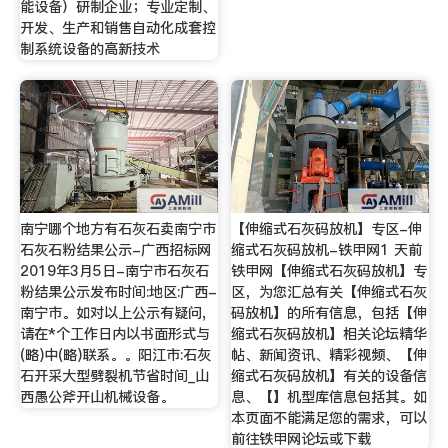
能设备）研制企业；专业定制、
开发、生产和销售自动化成套控
制系统设备的高新技术
南宁哪个地方有石灰石卖南宁市
【伸缩式石灰码放机】专区-伸
石灰石粉结果公示-广西招标网
缩式石灰码放机-铁甲网1 天前
2019年3月5日-南宁市石灰石
铁甲网【伸缩式石灰码放机】专
粉结果公示发布时间:地区:广西-
区，为您汇总有关【伸缩式石灰
南宁市。如对以上公示有疑问,
码放机】的所有信息，包括【伸
请在*个工作日内以书面形式与
缩式石灰码放机】相关论坛精华
(略)中(略)联系。。阳江市:石灰
帖、新闻资讯、精彩视频、【伸
石开采大型劈裂机节省时间_山
缩式石灰码放机】有关的设备信
西愚公斧开山机械设备。
息、【】机型库信息包括其。如
本页面不能满足您的需求，可以
前往铁甲网论坛或下载