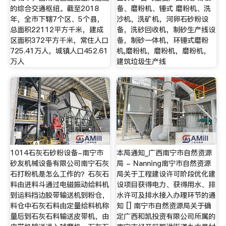
的综合交通枢纽。截至2018
备、磨粉机、锤式 磨粉机、洗
年，全市下辖7个区、5个县，
沙机，洗矿机，河卵石砂粉设
总面积22112平方千米，建成
备，洗砂回收机，制砂生产线设
区面积372平方千米，常住人口
备，制砂一体机，环锤式磨粉
725.41万人，城镇人口452.61
机,磨粉机，磨粉机，磨粉机，
万人
建筑垃圾生产线
1014石灰石砂粉设备-南宁市
本局通知_广西南宁市自然资源
砂友机械设备有限公司南宁石灰
局 - Nanning南宁市自然资源
石打粉机是怎么工作的？石灰石
局关于工程建设许可阶段优化建
料由进料斗通过电磁振动给料机
设项目获得电力、获得用水、排
到运料挡边胶带输送机到粉仓，
水许可及排水接入办理环节的通
料仓中石灰石料由定量给料机称
知 [] 南宁市自然资源局关于确
量后到石灰石料输送皮带机，由
定广西和凯投资有限公司所属的