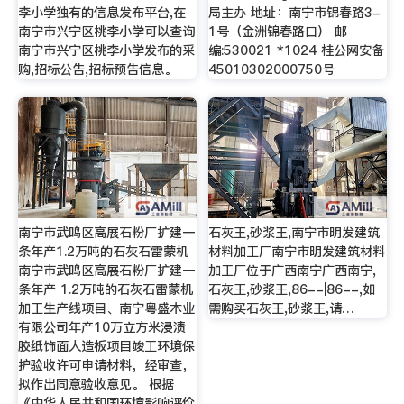
李小学独有的信息发布平台,在
局主办 地址：南宁市锦春路3-
南宁市兴宁区桃李小学可以查询
1号（金洲锦春路口） 邮
南宁市兴宁区桃李小学发布的采
编:530021 *1024 桂公网安备
购,招标公告,招标预告信息。
45010302000750号
南宁市武鸣区高展石粉厂扩建一
石灰王,砂浆王,南宁市明发建筑
条年产1.2万吨的石灰石雷蒙机
材料加工厂南宁市明发建筑材料
南宁市武鸣区高展石粉厂扩建一
加工厂位于广西南宁广西南宁,
条年产 1.2万吨的石灰石雷蒙机
石灰王,砂浆王,86--|86--,如
加工生产线项目、南宁粤盛木业
需购买石灰王,砂浆王,请…
有限公司年产10万立方米浸渍
胶纸饰面人造板项目竣工环境保
护验收许可申请材料，经审查，
拟作出同意验收意见。 根据
《中华人民共和国环境影响评价