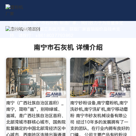
作为专业的 南宁市石灰机 制造厂家，我们致力于为您量身定
制高价值的粉体加工系统方案。获取厂家直销报价及技术支
持，请拨打：+8618037793862
南宁市石灰机 详情介绍
南宁（广西壮族自治区首府）_
南宁砂粉设备,南宁磨粉机,南宁
南宁，简称“邕”，别称绿城、
洗砂机,南宁洗矿机,南宁移动磨
邕城，是广西壮族自治区首府、
粉 南宁市砂友机械设备有限公
北部湾城市群核心城市，国务院
司 经过10年多的发展拥有了一
批复确定的中国北部湾经济区中
支的团队，在行业内拥有良好的
心城市、西南地区连接出海通道
口碑。 公司主要产品有砂粉设