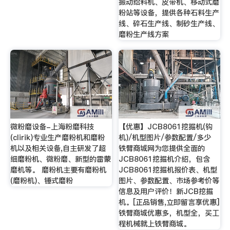
振动给料机、皮带机、移动式磨
粉站等设备，提供各种石料生产
线、碎石生产线、制砂生产线、
磨粉生产线方案
微粉磨设备-上海粉磨科技
【优惠】JCB8061挖掘机(钩
(clirik)专业生产磨粉机和磨粉
机)/机型图片/参数配置/多少
机以及相关设备,自主研发了超
铁臂商城网为您提供全面的
细磨粉机、微粉磨、新型的雷蒙
JCB8061挖掘机介绍，包含
磨机等。 磨粉机主要有磨粉机
JCB8061挖掘机报价表、机型
(磨粉机)、锤式磨粉
图片、参数配置、市场参考价等
信息及用户评价！新JCB挖掘
机。[正品销售,立即留言享优惠]
铁臂商城优惠多，机型全，买工
程机械就上铁臂商城。