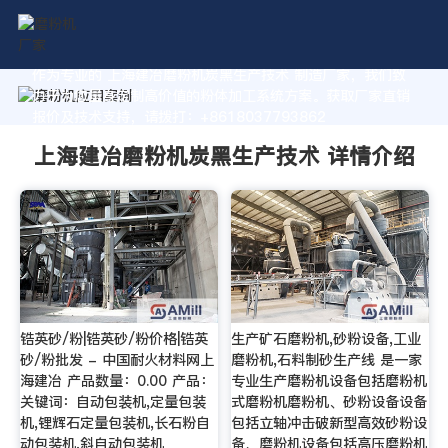
作为专业的 上海建冶磨粉机炭黑生产技术 制造厂家，我们致
力于为您量身定制高价值的粉体加工系统方案。获取厂家直销
报价及技术支持，请拨打：+8618037793862
上海建冶磨粉机炭黑生产技术 详情介绍
锆英砂/粉|锆英砂/粉价格|锆英
生产矿石磨粉机,砂粉设备,工业
砂/粉批发 - 中国耐火材料网上
磨粉机,石料制砂生产线 是一家
海建冶 产品数量：0.00 产品：
专业生产磨粉机设备包括磨粉机
关键词：自动包装机,定量包装
式磨粉机磨粉机、砂粉设备设备
机,锂辉石定量包装机,长石粉自
包括立轴冲击破新型高效砂粉设
动包装机,斜自动包装机
备、磨粉机设备包括高压磨粉机