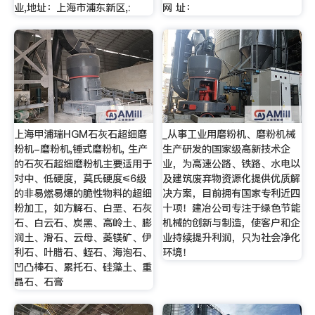
业,地址：上海市浦东新区,:
网 址：
上海甲浦瑞HGM石灰石超细磨
_从事工业用磨粉机、磨粉机械
粉机-磨粉机,锤式磨粉机, 生产
生产研发的国家级高新技术企
的石灰石超细磨粉机主要适用于
业，为高速公路、铁路、水电以
对中、低硬度，莫氏硬度≤6级
及建筑废弃物资源化提供优质解
的非易燃易爆的脆性物料的超细
决方案，目前拥有国家专利近四
粉加工，如方解石、白垩、石灰
十项！建冶公司专注于绿色节能
石、白云石、炭黑、高岭土、膨
机械的创新与制造，使客户和企
润土、滑石、云母、菱镁矿、伊
业持续提升利润，只为社会净化
利石、叶腊石、蛭石、海泡石、
环境！
凹凸棒石、累托石、硅藻土、重
晶石、石膏