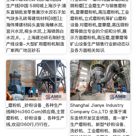
生产线|中国 58同城上海沙子:浦
微粉磨|工业磨生产与销售磨粉
东直销批发零售黄沙水泥石子加
机,雷蒙磨粉机,高压磨粉机,工业
气块多孔砖等建筑材料[8图]上
磨粉机,立式磨粉机等矿山磨粉
海伟博建材码头直销:海螺水泥,
设备.对磨粉机,雷蒙磨,高压微粉
宜兴水泥,桐乡水泥,上海银鸽白
磨等做出专业的介绍和分析,展
水泥,8。。上海建冶碎石制砂生
示方面磨粉机,高压磨,雷蒙磨等
产线设备-大型矿用磨粉机制造
矿山设备生产销售行业新动态以
厂家两广地区砂石
及各方面相关知识.
_磨粉机 _砂粉设备 _各种生产
Shanghai Jianye Industry
线网(Hc360.Com)供应商,主营
Company Co.,LTD 坐落于浦
磨粉机 、砂粉设备 、各种生产
东金桥开发区金桥路，是一家*
线,欢迎!360行,行行在。
生产磨粉机、新型*砂粉设备、
洗砂机、工业磨粉机、振动筛、