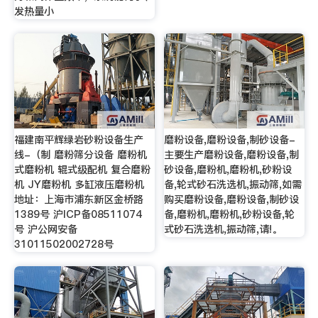
发热量小
福建南平辉绿岩砂粉设备生产
磨粉设备,磨粉设备,制砂设备-
线-（制 磨粉筛分设备 磨粉机
主要生产磨粉设备,磨粉设备,制
式磨粉机 辊式级配机 复合磨粉
砂设备,磨粉机,磨粉机,砂粉设
机 JY磨粉机 多缸液压磨粉机
备,轮式砂石洗选机,振动筛,如需
地址：上海市浦东新区金桥路
购买磨粉设备,磨粉设备,制砂设
1389号 沪ICP备08511074
备,磨粉机,磨粉机,砂粉设备,轮
号 沪公网安备
式砂石洗选机,振动筛,请!。
31011502002728号