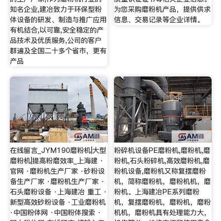
知名企业,建冶致力于环保型粉
为您采购磨粉机产品，提供供求
体设备的研发、制造与推广应用
信息、交易记录等企业详情。
有机结合,以可靠,安全稳定的产
品技术及优质服务,公司的客户
群遍及全国二十多个省市，更有
产品
在线留言_JYM190磨粉机|大型
粉碎机设备PE磨粉机,磨粉机,磨
磨粉机|提高粉磨效率_上海建 ·
粉机,石头粉碎机,高效磨粉机,磨
官网 ·磨粉机生产厂家 ·砂粉设
粉机设备,磨粉机又称复摆磨粉
备生产厂家 ·磨粉机生产厂家 ·
机，简称磨粉机，磨粉机机，磨
石头磨粉设备 ·上海建冶 重工 ·
粉机。上海建冶PE系列磨粉
新型高效砂粉设备 ·工业磨粉机
机，复摆磨粉机，磨粉机，磨粉
·中国粉体网 ·中国粉体搜索 ·
机机，磨粉机具有处理能力大，