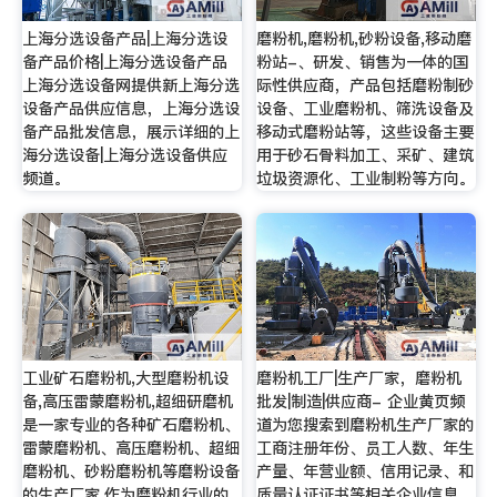
上海分选设备产品|上海分选设
磨粉机,磨粉机,砂粉设备,移动磨
备产品价格|上海分选设备产品
粉站-、研发、销售为一体的国
上海分选设备网提供新上海分选
际性供应商，产品包括磨粉制砂
设备产品供应信息，上海分选设
设备、工业磨粉机、筛洗设备及
备产品批发信息，展示详细的上
移动式磨粉站等，这些设备主要
海分选设备|上海分选设备供应
用于砂石骨料加工、采矿、建筑
频道。
垃圾资源化、工业制粉等方向。
工业矿石磨粉机,大型磨粉机设
磨粉机工厂|生产厂家，磨粉机
备,高压雷蒙磨粉机,超细研磨机
批发|制造|供应商- 企业黄页频
是一家专业的各种矿石磨粉机、
道为您搜索到磨粉机生产厂家的
雷蒙磨粉机、高压磨粉机、超细
工商注册年份、员工人数、年生
磨粉机、砂粉磨粉机等磨粉设备
产量、年营业额、信用记录、和
的生产厂家,作为磨粉机行业的
质量认证证书等相关企业信息。