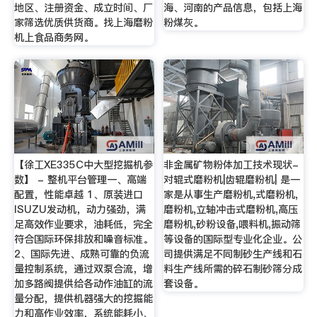
地区、注册资金、成立时间、厂
海、河南的产品信息，包括上海
家筛选优质供货商。找上海磨粉
粉煤灰。
机上食品商务网。
【徐工XE335C中大型挖掘机参
非金属矿物粉体加工技术现状-
数】 - 整机平台管理一、高端
对辊式磨粉机|齿辊磨粉机| 是一
配置，性能卓越 1、原装进口
家是从事生产磨粉机,式磨粉机,
ISUZU发动机，动力强劲，满
磨粉机,立轴冲击式磨粉机,高压
足高效作业要求，油耗低，完全
磨粉机,砂粉设备,喂料机,振动筛
符合国际环保排放和噪音标准。
等设备的国际型专业化企业。公
2、国际先进、成熟可靠的负流
司提供满足不同制砂生产线和石
量控制系统，通过双泵合流，增
料生产线所需的碎石制砂筛分成
加多路阀提供给各动作油缸的流
套设备。
量分配，提供机器强大的挖掘能
力和高作业效率，系统能耗小、