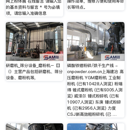
网上粉体展 在线留言 请输入您
操作简单，维修方便和使用寿命
的基本资料与留言 * 号为必填
长等特点。
项，请您输入准确信息
研磨机_筛分设备_磨粉机–【】
磷酸铁锂粉碎/烘干生产线 -
（）主营产品包括研磨机、筛分
cnpowder.com.cn上海建冶 高
设备、磨粉机等,
压磨粉机 YGM磨粉机 工业制
粉机 (已有10428人浏览) 粉瑞
得 锥式磨粉机 (已有9305人浏
览) 威泽尔 锤式粉碎机 (已有
10907人浏览) 东庚 锤式粉碎
机 (已有2956人浏览) 力度
CSJ新高效粗粉碎机 (已 …