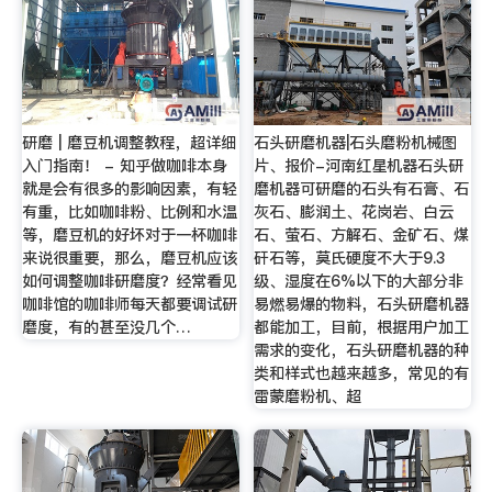
研磨 | 磨豆机调整教程，超详细
石头研磨机器|石头磨粉机械图
入门指南！ - 知乎做咖啡本身
片、报价-河南红星机器石头研
就是会有很多的影响因素，有轻
磨机器可研磨的石头有石膏、石
有重，比如咖啡粉、比例和水温
灰石、膨润土、花岗岩、白云
等，磨豆机的好坏对于一杯咖啡
石、萤石、方解石、金矿石、煤
来说很重要，那么，磨豆机应该
矸石等，莫氏硬度不大于9.3
如何调整咖啡研磨度？经常看见
级、湿度在6%以下的大部分非
咖啡馆的咖啡师每天都要调试研
易燃易爆的物料，石头研磨机器
磨度，有的甚至没几个…
都能加工，目前，根据用户加工
需求的变化，石头研磨机器的种
类和样式也越来越多，常见的有
雷蒙磨粉机、超