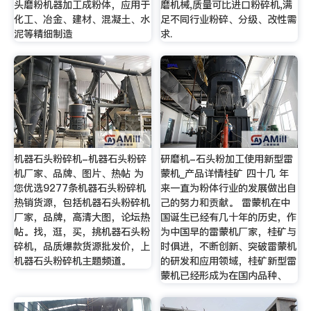
头磨粉机器加工成粉体，应用于
磨机械,质量可比进口粉碎机,满
化工、冶金、建材、混凝土、水
足不同行业粉碎、分级、改性需
泥等精细制造
求.
机器石头粉碎机-机器石头粉碎
研磨机-石头粉加工使用新型雷
机厂家、品牌、图片、热帖 为
蒙机_产品详情桂矿 四十几 年
您优选9277条机器石头粉碎机
来一直为粉体行业的发展做出自
热销货源，包括机器石头粉碎机
己的努力和贡献。 雷蒙机在中
厂家，品牌，高清大图，论坛热
国诞生已经有几十年的历史，作
帖。找，逛，买，挑机器石头粉
为中国早的雷蒙机厂家，桂矿与
碎机，品质爆款货源批发价，上
时俱进，不断创新、突破雷蒙机
机器石头粉碎机主题频道。
的研发和应用领域，桂矿新型雷
蒙机已经形成为在国内品种、