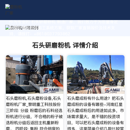
作为专业的 石头研磨粉机 制造厂家，我们致力于为您量身定
制高价值的粉体加工系统方案。获取厂家直销报价及技术支
持，请拨打：+8618037793862
石头研磨粉机 详情介绍
石头磨粉机,石头磨粉设备,石头
石头磨成粉有什么用途？把石头
磨粉机厂家_黎明重工科技股份
磨成粉的设备有哪些-河南红星
三阶段: 分级 粉磨后的石料经选
石头磨成粉后的用途如此多，市
粉机进行分级，不合格的粉子被
场需求量大，是不错的投资项
选粉机分级后返回主机重新粉
目，可以把石头磨成粉的设备有
磨。 四阶段: 集粉 符合细度的
很多，这里简单介绍几款比较常