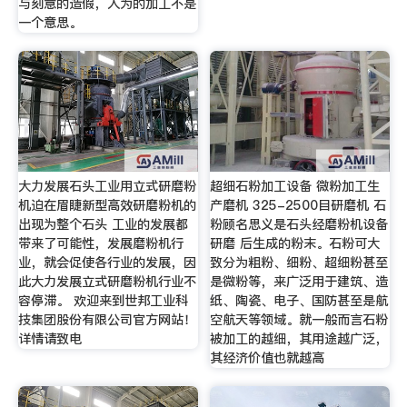
与刻意的造假，人为的加工不是
一个意思。
大力发展石头工业用立式研磨粉
超细石粉加工设备 微粉加工生
机迫在眉睫新型高效研磨粉机的
产磨机 325-2500目研磨机 石
出现为整个石头 工业的发展都
粉顾名思义是石头经磨粉机设备
带来了可能性，发展磨粉机行
研磨 后生成的粉末。石粉可大
业，就会促使各行业的发展，因
致分为粗粉、细粉、超细粉甚至
此大力发展立式研磨粉机行业不
是微粉等，来广泛用于建筑、造
容停滞。 欢迎来到世邦工业科
纸、陶瓷、电子、国防甚至是航
技集团股份有限公司官方网站！
空航天等领域。就一般而言石粉
详情请致电
被加工的越细，其用途越广泛，
其经济价值也就越高