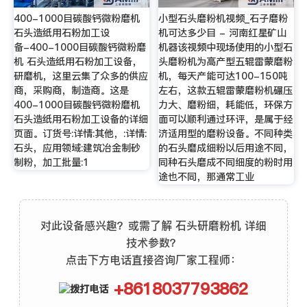
400-1000目碳酸钙微粉磨机
小型石头磨粉机视频_石子磨粉
石头造纸用石粉加工设
机可达多少目 - 河南红星矿山
备-400-1000目碳酸钙微粉磨
机器该视频中现场使用的小型石
机 石头造纸用石粉加工设备，
头磨粉机为高产型五辊雷蒙磨粉
研磨机，这里云集了众多的供应
机，每天产能可达100-150吨
商，采购商，制造商。这是
左右，这款五辊雷蒙磨粉机碾压
400-1000目碳酸钙微粉磨机
力大、磨粉细，耗能低，环保方
石头造纸用石粉加工设备的详细
面可以顺利通过环评，是属于经
页面。订货号:详情:其他，:详情:
济适用型的磨粉设备。不同种类
石头，应用领域:建筑冶金制砂
的石头磨成细粉以后用途不同，
制粉，加工批量:1
同种石头磨成不同细度的粉时用
途也不同，那通常工业
对此设备感兴趣？或需了解 石头研磨粉机 详细
技术参数？
点击下方电话直接咨询厂家工程师：
+8618037793862