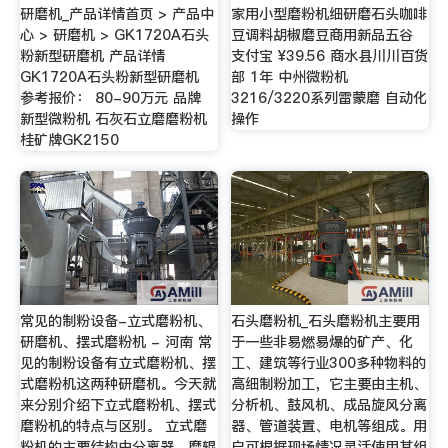
研磨机_产品详情首页 > 产品中
家用小型磨粉机细研磨石头咖啡
心 > 研磨机 > GK1720A石头
豆调料胡椒磨豆商用新品五谷
粉新型研磨机 产品详情
支付宝 ¥39.56 商水县川川百货
GK1720A石头粉新型研磨机
部 1年 中州微粉机
参考报价： 80-90万元 品牌
3216/3220系列雷蒙磨 自动化
新型微粉机 石灰石立磨磨粉机
操作
桂矿牌GK2150
常见的制粉设备-立式磨粉机、
石头磨粉机_石头磨粉机主要用
研磨机、摆式磨粉机 - 河南 常
于一些非易燃易爆的矿产、化
见的制粉设备有立式磨粉机、摆
工、建筑等行业300多种物料的
式磨粉机这两种研磨机。今天就
高细制粉加工，它主要由主机、
来分别介绍下立式磨粉机、摆式
分析机、鼓风机、成品旋风分离
磨粉机的特点与区别。 立式磨
器、管道装置、电机等组成。用
粉机的主要结构由分离器、磨辊
户可根据现场情况灵活使用其组