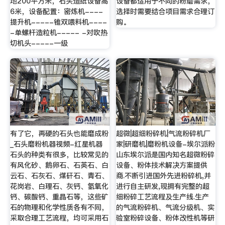
地200平方米，石头造纸设备高
设备都适用于不同的粉磨需求，
6米，设备配置：密炼机----
选择时需要结合项目需求合理订
提升机-----锥双喂料机----
购。
-单螺杆造粒机----- -对吹热
切机头-----一级
有了它，再硬的石头也能磨成粉
超微|超细粉碎机|气流粉碎机厂
_石头磨粉机器视频-红星机器
家|研磨机|磨粉机设备-埃尔派粉
石头的种类有很多，比较常见的
山东埃尔派是国内知名超微粉碎
有风化砂、鹅卵石、石英石、白
设备、粉体技术解决方案提供
云石、石灰石、煤矸石、青石、
商.不断引进国外先进粉碎机,并
花岗岩、白理石、灰钙、氢氧化
进行自主研发,现拥有完整的超
钙、碳酸钙、重晶石等，这些矿
细粉碎工艺流程及生产线.生产
石的物理和化学性质各有不同，
的气流粉碎机、气流分级机、实
采取合理工艺流程，均可采用石
验室粉碎设备、粉体改性机等研