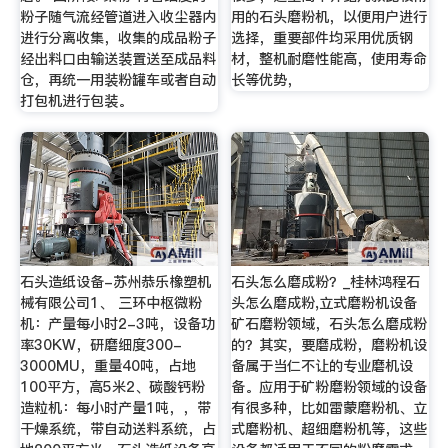
粉子随气流经管道进入收尘器内
用的石头磨粉机，以便用户进行
进行分离收集，收集的成品粉子
选择，重要部件均采用优质钢
经出料口由输送装置送至成品料
材，整机耐磨性能高，使用寿命
仓，再统一用装粉罐车或者自动
长等优势，
打包机进行包装。
石头造纸设备-苏州恭乐橡塑机
石头怎么磨成粉？_桂林鸿程石
械有限公司1、 三环中枢微粉
头怎么磨成粉,立式磨粉机设备
机：产量每小时2-3吨，设备功
矿石磨粉领域，石头怎么磨成粉
率30KW，研磨细度300-
的？其实，要磨成粉，磨粉机设
3000MU，重量40吨，占地
备属于当仁不让的专业磨机设
100平方，高5米2、碳酸钙粉
备。应用于矿粉磨粉领域的设备
造粒机：每小时产量1吨，，带
有很多种，比如雷蒙磨粉机、立
干燥系统，带自动送料系统，占
式磨粉机、超细磨粉机等，这些