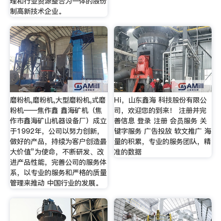
理和行业资源整合为一体的股份
制高新技术企业。
磨粉机,磨粉机,大型磨粉机,式磨
Hi，山东鑫海 科技股份有限公
粉机——焦作鑫 鑫海矿机（焦
司，欢迎您的到来！ 注册并完
作市鑫海矿山机器设备厂）成立
善信息 登录 注册 会员服务 关
于1992年，公司以努力创新，
键字服务 广告投放 软文推广 海
做好的产品，持续为客户创造最
量的积累，专业的服务团队，精
大价值”为使命，不断研发、改
准的数据
进产品性能，完善公司的服务体
系，以专业的服务和严格的质量
管理来推动 中国行业的发展。