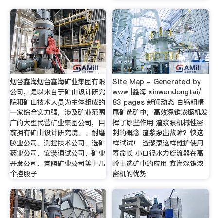
烟台鑫海烟台鑫海矿业集团有限
Site Map - Generated by
公司，是以来自于矿山设计研究
www |鑫海 xinwendongtai/
院和矿山技术人员为主体组成的
83 pages 新闻动态 白钨粗精
一家综合实力强，涉及矿业范围
尾矿选矿中，高效深锥浓缩机发
广的大型民营矿业集团公司，目
挥了哪些作用 渣浆泵机械性密
前拥有矿山设计研究院、、耐磨
封的概念 渣浆泵出故障？快这
胶业公司、测控技术公司、选矿
样试试！ 渣浆泵这样维护使用
药业公司、安装调试公司、矿业
寿命长 小口径水力旋流器在高
开发公司、宜陶矿业公司等十几
岭土选矿中的应用 鑫海深锥浓
个控股子
密机的优势