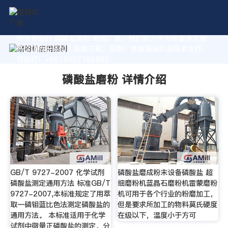
作为专业的 磷酸盐磨粉 制造厂家，我们致力于为您量身定制
高价值的粉体加工系统方案。获取厂家直销报价及技术支持，
请拨打：+8618037793862
磷酸盐磨粉 详情介绍
GB/T 9727-2007 化学试剂
磷酸盐磨成粉末设备磷酸盐 超
磷酸盐测定通用方法 标准GB/T
细磨粉机蓝晶石磨粉机雷蒙磨粉
9727-2007,本标准规定了用萃
机可用于各个行业的粉磨加工，
取一磷钼蓝比色法测定磷酸盐的
但是要求所加工的物料莫氏硬度
通用方法。 本标准适用于化学
在级以下，温度小于方可
试剂中微量正磷酸盐的测定。分