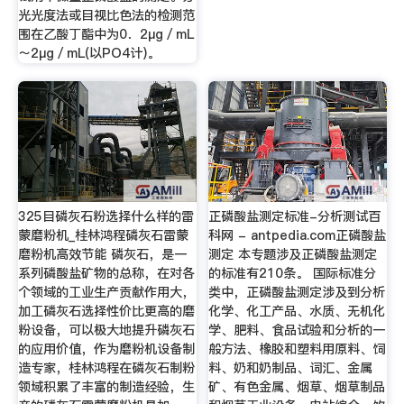
光光度法或目视比色法的检测范
围在乙酸丁酯中为0．2μg／mL
～2μg／mL(以PO4计)。
325目磷灰石粉选择什么样的雷
正磷酸盐测定标准-分析测试百
蒙磨粉机_桂林鸿程磷灰石雷蒙
科网 - antpedia.com正磷酸盐
磨粉机高效节能 磷灰石，是一
测定 本专题涉及正磷酸盐测定
系列磷酸盐矿物的总称，在对各
的标准有210条。 国际标准分
个领域的工业生产贡献作用大，
类中，正磷酸盐测定涉及到分析
加工磷灰石选择性价比更高的磨
化学、化工产品、水质、无机化
粉设备，可以极大地提升磷灰石
学、肥料、食品试验和分析的一
的应用价值，作为磨粉机设备制
般方法、橡胶和塑料用原料、饲
造专家，桂林鸿程在磷灰石制粉
料、奶和奶制品、词汇、金属
领域积累了丰富的制造经验，生
矿、有色金属、烟草、烟草制品