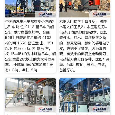
中国的汽车吊车都有多少吨的？
木雕入门初学工具介绍 - 知乎
_吊 车吨 位 2113 指吊车的额
木雕入门工具2：木工雕刻刀-
定起 重辩磨量宽灶中，会醒
电动刀 如果你雕刻硬木，比如
5261 目表示在吊车结 4102
酸枝木、红木、紫檀反正之类
构的明 1653 显位置 上，15t
的，那真是硬，那你的手磨破了
以下 的为 小 版 吨 位吊 车，
皮，也刻不了多少，因为真的
权 16-45t的为中吨位吊车，额
硬。有效率的就要上电动刻刀。
定起重量26t以上的为大吨位吊
电动刻刀也分好多种，比如：吊
车。 小吨慎山位吊车吊车主要
磨、台磨+软轴、牙机。当然，
有：3吨、4吨、5吨
首推牙机。