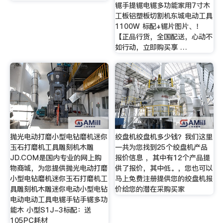
锯手提锯电锯多功能家用7寸木
工板铝塑板切割机东城电动工具
1100W 标配+锯片图片、！
【正品行货，全国配送，心动不
如行动，立即购买享 …
抛光电动打磨小型电钻磨机迷你
绞盘机绞盘机多少钱？我们这里
玉石打磨机工具雕刻机木雕
一共为您找到25个绞盘机产品
JD.COM是国内专业的网上购
报价信息 ，其中有12个产品提
物商城，为您提供抛光电动打磨
供了报价，其中低。，您也可以
小型电钻磨机迷你玉石打磨机工
马上免费注册提供您的绞盘机报
具雕刻机木雕迷你电动小型电钻
价给您的潜在采购买家
电动电动工具电锯手钻手锯多功
能木 小型S1J-3标配：送
105PC耗材