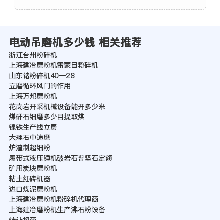
电动吊磨机多少钱 相关推荐
浙江台州粉碎机
上海建冶磨粉机雷蒙目粉碎机
山东诸粉碎机40一28
立磨循环风门的作用
上海万邦磨粉机
花岗岩开采机械设备能开多少米
煤矸石细磨多少目提取煤
镍铁生产线立磨
大理石中速磨
炉渣制超细粉
履带式液压锤机破岩石普坚石定额
矿用炭块磨粉机
粘土红砖机器
进口煤泥磨粉机
上海建冶磨粉机粉碎机代理商
上海建冶磨粉机生产沸石粉设备
转让招商