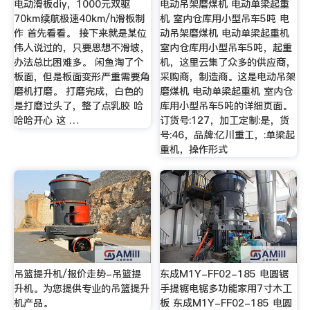
电动滑板diy，1000元双驱
电动吊架磨煤机 电动单梁起重
70km续航极速40km/h滑板制
机 室内仓库用小型吊车5吨 电
作 首先看看。 接下来就是某位
动吊架磨煤机 电动单梁起重机
伟人说过的，只要思想不滑坡，
室内仓库用小型吊车5吨，起重
办法总比困难多。 闲鱼淘了个
机，这里云集了众多的供应商，
板面，但是板面变形严重需要角
采购商，制造商。这是电动吊架
磨机打磨。 打磨完成，白色的
磨煤机 电动单梁起重机 室内仓
是打磨过头了，整了点乳胶 哈
库用小型吊车5吨的详细页面。
哈哈开心 这 …
订货号:127，加工定制:是，货
号:46，品牌:亿川重工，:单梁起
重机，操作形式
吊篮提升机/报价走势-吊篮提
东成M1Y-FF02-185 电圆锯
升机。为您提供专业的吊篮提升
手提锯电锯多功能家用7寸木工
机产品。
板 东成M1Y-FF02-185 电圆