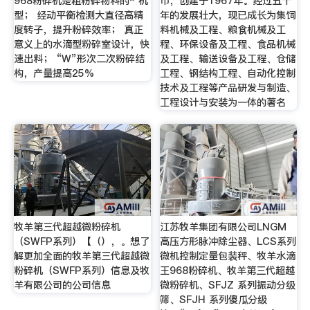
968粉碎机是粗粉碎物料的* 机
市，创建于1967年。经过五十
型； 经动平衡检测大直径高精
年的发展壮大，现已成长为集饲
度转子，提升粉碎效率； 真正
料机械及工程、粮食机械及工
意义上的水滴型粉碎室设计，快
程、环保设备及工程、食品机械
速出料； “W”形次二次粉碎结
及工程、输送设备及工程、仓储
构，产量提高25%
工程、钢结构工程、自动化控制
技术及工程等产品研发与制造、
工程设计与安装为一体的著名
牧羊第三代超越微粉碎机
江苏牧羊集团有限公司LNGM
（SWFP系列）【（），。想了
高压方形脉冲除尘器、LCS系列
解更加全面的牧羊第三代超越微
微机控制定量包装秤、牧羊水滴
粉碎机（SWFP系列）信息及牧
王968粉碎机、牧羊第三代超越
羊有限公司的公司信息
微粉碎机、SFJZ 系列振动分级
筛、SFJH 系列傻瓜分级