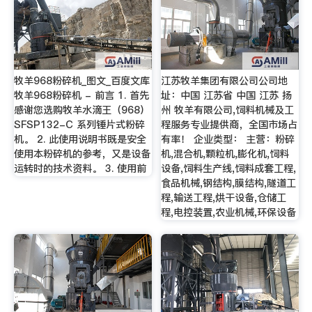
牧羊968粉碎机_图文_百度文库
江苏牧羊集团有限公司公司地
牧羊968粉碎机 - 前言 1. 首先
址：中国 江苏省 中国 江苏 扬
感谢您选购牧羊水滴王（968）
州 牧羊有限公司,饲料机械及工
SFSP132-C 系列锤片式粉碎
程服务专业提供商，全国市场占
机。 2. 此使用说明书既是安全
有率！ 企业类型： 主营：粉碎
使用本粉碎机的参考，又是设备
机,混合机,颗粒机,膨化机,饲料
运转时的技术资料。 3. 使用前
设备,饲料生产线,饲料成套工程,
食品机械,钢结构,膜结构,隧道工
程,输送工程,烘干设备,仓储工
程,电控装置,农业机械,环保设备