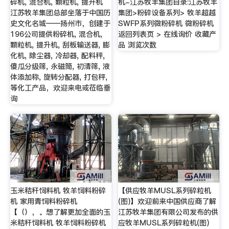
碎机, 混合机, 颗粒机, 提升机
机-江苏牧羊集团目录:江苏牧羊
江苏牧羊集团总部坐落于中国历
集团>粉碎设备系列> 牧羊超越
史文化名城——扬州市，创建于
SWFP系列微粉碎机 微粉碎机
196公司提供粉碎机, 混合机,
返回列表页 > 在线询价 收藏产
颗粒机, 提升机, 刮板输送器, 膨
品 浏览次数
化机, 除尘器, 冷却器, 配料秤,
傻瓜分级筛, 永磁筒, 初清筛, 液
体添加称, 旋转分配器, 打包秤,
等化工产品，欢迎来电或莅临垂
询
玉米秸秆饲料机 牧羊饲料粉碎
【供应牧羊MUSL系列碎粒机
机 家用青饲料粉碎机
(图)】欢迎前来中国供应商了解
【（），。想了解更加全面的玉
江苏牧羊集团有限公司发布的供
米秸秆饲料机 牧羊饲料粉碎机
应牧羊MUSL系列碎粒机(图)