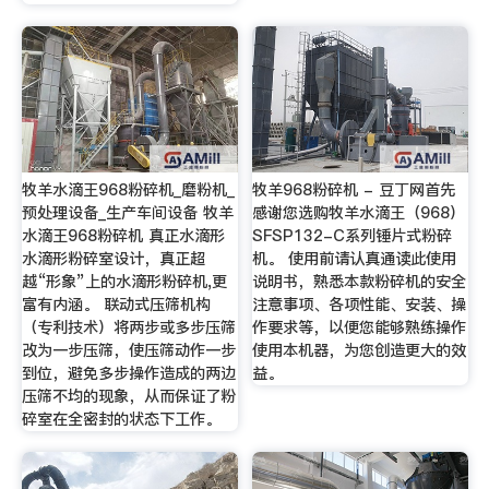
牧羊水滴王968粉碎机_磨粉机_
牧羊968粉碎机 - 豆丁网首先
预处理设备_生产车间设备 牧羊
感谢您选购牧羊水滴王（968）
水滴王968粉碎机 真正水滴形
SFSP132-C系列锤片式粉碎
水滴形粉碎室设计，真正超
机。 使用前请认真通读此使用
越“形象”上的水滴形粉碎机,更
说明书，熟悉本款粉碎机的安全
富有内涵。 联动式压筛机构
注意事项、各项性能、安装、操
（专利技术）将两步或多步压筛
作要求等，以便您能够熟练操作
改为一步压筛，使压筛动作一步
使用本机器，为您创造更大的效
到位，避免多步操作造成的两边
益。
压筛不均的现象，从而保证了粉
碎室在全密封的状态下工作。