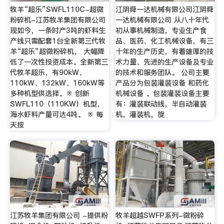
牧羊“超乐”SWFL110C-超微
江阴舜一达机械有限公司江阴舜
粉碎机-江苏牧羊集团有限公司
一达机械有限公司 从八十年代
现如今，一条时产3吨的虾料生
初从事机械制造，专业生产食
产线只需配套1台全新第三代牧
品、医药、化工机械设备，有三
羊“超乐”超微粉碎机， 大幅降
十年的生产历史，有着雄厚的技
低了一次性投资成本。全新第三
术力量、先进的生产设备及专业
代牧羊超乐，有90kW、
的技术和服务团队。 公司主要
110kW、132kW、160kW等
产品分为包装灌装设备 和药化
多种机型供选择。※ 创新
机械设备 。包装灌装设备主要
SWFL110（110KW）机型，
有：灌装联动线，半自动灌装
海水虾料产量可达4吨。 ※ 每
机，灌装机，旋
天按
江苏牧羊集团有限公司 -提供粉
牧羊超越SWFP系列-微粉碎