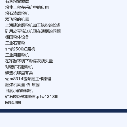
石灰粉雷蒙磨
粉体工程在采矿中的应用
粉石渣磨粉机
双飞粉的机器
上海建冶磨粉机加工铁粉的设备
矿用皮带输送机现在遇到的问题
德国粉体设备
工业石膏粉
sm∮2500细磨机
工业用磨粉机
在冻融环境下粉煤灰烧失量
对辊矿石磨粉机
碎渣机哪里有卖
ygm8314雷蒙磨工作原理
磨煤机风量 低 原因
目度小的粉碎机
矿石欧版式磨粉机pfw1318Ⅲ
网站地图