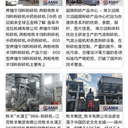
养殖牛饲料粉碎机 两相电牧羊
超微粉碎产品中心 - 埃尔派埃
饲料粉碎机中药粉碎机 [中药 欢
尔派超微粉碎产品中心栏目为你
迎前来全球五金网了解 曲阜市
提供各系列的优势、参数、报
龙钰机械有限公司 养殖牛饲料
价、图片信息。 埃尔派粉体科
粉碎机 两相电牧羊饲料粉碎机
技自主研发生产的气流粉碎机、
中药粉碎机,中药粉碎机。 600
气流分级机和各类粉碎设备，在
型养殖牛饲料粉碎机 两相电牧
粉碎粒度控制、产量的提升、降
羊饲料粉碎机 产品介绍： 600
低污染、合理设计等方面的各项
型养殖牛饲料粉碎机 两相电牧
标准均严格把控，打破了国外的
羊饲料粉碎机主要有上
技术壁垒。
牧羊“水滴王”968-粉碎机-江
牧羊集团_牧羊有限公司总部坐
苏牧羊集团有限公司牧羊水滴王
落于中国历史文化名城——扬州