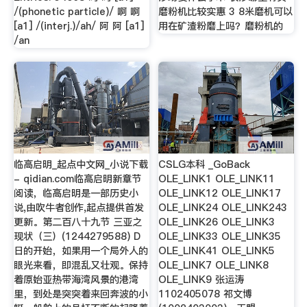
/(phonetic particle)/ 啊 啊
磨粉机比较实惠 3 8米磨机可以
[a1] /(interj.)/ah/ 阿 阿 [a1]
用在矿渣粉磨上吗？磨粉机的
/an
临高启明_起点中文网_小说下载
CSLG本科 _GoBack
- qidian.com临高启明新章节
OLE_LINK1 OLE_LINK11
阅读，临高启明是一部历史小
OLE_LINK12 OLE_LINK17
说,由吹牛者创作,起点提供首发
OLE_LINK24 OLE_LINK243
更新。第二百八十九节 三亚之
OLE_LINK26 OLE_LINK3
现状（三）(1244279588) D
OLE_LINK33 OLE_LINK35
日的开始，如果用一个局外人的
OLE_LINK41 OLE_LINK5
眼光来看，即混乱又壮观。保持
OLE_LINK7 OLE_LINK8
着原始亚热带海湾风景的港湾
OLE_LINK9 张运涛
里，到处是突突着来回奔波的小
1102405078 祁文博