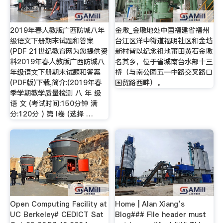
2019年春人教版广西防城八年
金墩_金墩地处中国福建省福州
级语文下册期末试题和答案
台江区洋中街道福明社区和金垱
(PDF 21世纪教育网为您提供资
新村皆以纪念祖地莆田黄石金墩
料2019年春人教版广西防城八
名其乡，位于省城南台水部十三
年级语文下册期末试题和答案
桥（与南公园五一中路交叉路口
(PDF版)下载,简介:(2019年春
国贸路西畔）。
季学期教学质量检测 八 年 级
语 文 (考试时间:150分钟 满
分:120分 ) 第 I卷 (选择 …
Open Computing Facility at
Home | Alan Xiang’s
UC Berkeley# CEDICT Sat
Blog### File header must