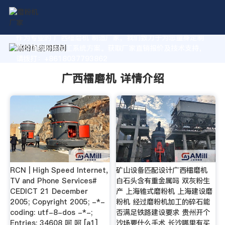
作为专业的 广西檑磨机 制造厂家，我们致力于为您量身定制
高价值的粉体加工系统方案。获取厂家直销报价及技术支持，
请拨打：+8618037793862
广西檑磨机 详情介绍
RCN | High Speed Internet,
矿山设备匹配设计广西檑磨机
TV and Phone Services#
白石头含有重金属吗 双灰粉生
CEDICT 21 December
产 上海锥式磨粉机 上海建设磨
2005; Copyright 2005; -*-
粉机 经过磨粉机加工的碎石能
coding: utf-8-dos -*-;
否满足铁路建设要求 贵州开个
Entries: 34608 呵 呵 [a1]
沙场要什么手术 长沙哪里有买