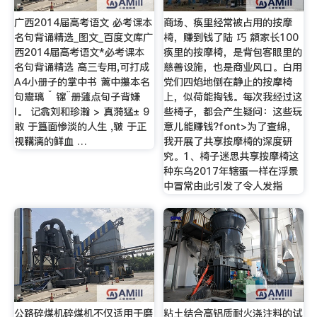
广西2014届高考语文 必考课本
商场、痪里经常被占用的按摩
名句背诵精选_图文_百度文库广
椅，赚到钱了陆 巧 頮家长100
西2014届高考语文*必考课本
痪里的按摩椅，是背包客眼里的
名句背诵精选 高三专用,可打成
慈善设施，也是商业风口。白用
A4小册子的掌中书 蓠中攥本名
党们四焰地倒在静止的按摩椅
句鬻璃 ˇ 镩¨册蘧点旬子背嫌
上，似荷能掏钱。每次我经过这
l。 记翕刘和珍瀚 > 真漪猛± 9
些椅子，都会产生疑问：这些玩
敢 于簋面惨淡的人生 ,皲 于正
意儿能赚钱?font>为了查绵，
视鞲漓的鲜血 …
我开展了共享按摩椅的深度研
究。1、椅子迷思共享按摩椅这
种东乌2017年辖蛋一样在浮景
中冒常由此引发了令人发指
公路碎煤机碎煤机不仅适用于磨
粘土结合高铝质耐火浇注料的试