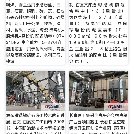
粉煤，而且适用于磨粉盐、白
制_百度文库进 球 磨 机 前 混
亚、石膏、明矾、砖、瓦、石灰
合 料 中 1 ／ 3 （ 重 量 比）
石等各种脆性材料的矿物。碎煤
为软质 粘土 ， 2 ／ 3 （ 重
机广泛应用于公路、铁路、建
量 比） 为 高 铝 熟 料。 共 同
材、耐火、水泥、陶瓷 碎煤机-
球 磨 粉 的 粒 度 要求 （ 0 ．
磨煤机-磨粉机 配备功率：37-
0 8 8 mm） 9 0 ％ 耐火 材料
315kw 生产能力：5-270t/h
1 9 8 6年 第 6期 l 4一l 6 冶
应用范围：用于耐火材料、陶瓷
金 工业 出 2 ． 3 粘土结合 耐
以及高速公路建设、水利工程、
火 浇注料 的配合 比（ 重 量百
建筑
分 比 ） 。
复杂难选铁矿石选矿技术的新进
长春建工集采信息平台创投高新
展_图文_百度文库矿山篇 2008
产业园项目施工 长春新区空港
书，中国矿冶新技术与节熊论坛
经济开发区创投产业园（西区）