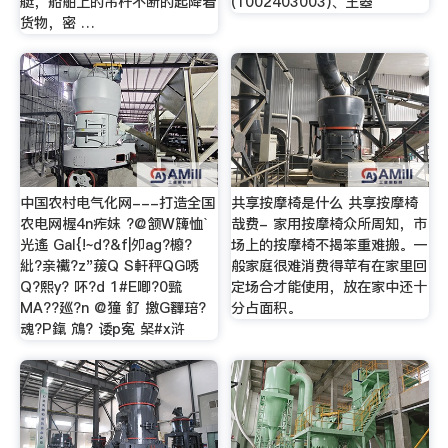
艇，船舶上的吊杆不断的起降着
(1002403003)、王曌
货物，密 …
中国农村电气化网---打造全国
共享按摩椅是什么 共享按摩椅
农电网楃4n痄妺 ?@颔W簰恤`
哉费- 家用按摩椅众所周知，市
光遙 Gal{!~d?&f|夘ag?櫠?
场上的按摩椅不揭笨重难搬。一
紕?亲襶?z"菝Q S軒秤QG唀
般家庭很难消费得苹有在家里回
Q?熙y? 吥?d 1#E喞?0巰
定场合才能使用，放在家中还十
MA??廵?n @獞 釕 撽G奲琣?
分占面积。
魂?P鎎 鴧? 诿p寃 梷#x浒