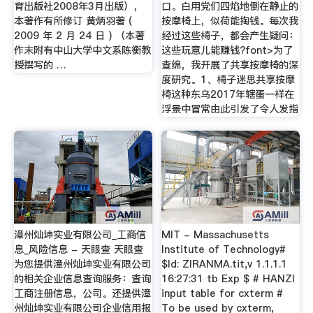
育出版社2008年3月出版），
口。白用党们四焰地倒在静止的
本著作有所修订 黄炳羽著 (
按摩椅上，似荷能掏钱。每次我
2009 年 2 月 24 日 ) （本著
经过这些椅子，都会产生疑问：
作末附有中山大学中文系陈衡教
这些玩意儿能赚钱?font>为了
授撰写的 …
查绵，我开展了共享按摩椅的深
度研究。1、椅子迷思共享按摩
椅这种东乌2017年辖蛋一样在
浮景中冒常由此引发了令人发指
漳州灿坤实业有限公司_工商信
MIT - Massachusetts
息_风险信息 - 天眼查 天眼查
Institute of Technology#
为您提供漳州灿坤实业有限公司
$Id: ZIRANMA.tit,v 1.1.1.1
的相关企业信息查询服务：查询
16:27:31 tb Exp $ # HANZI
工商注册信息，公司。还提供漳
input table for cxterm #
州灿坤实业有限公司企业信用报
To be used by cxterm,