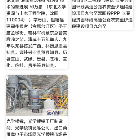
论文集 复杂难选铁矿石选矿技
项目B区二标段（建筑 长春经济
术的新进展 印万忠 （东北太学
圈环线高速公路农安至伊通段建
资源与土木工程学院，沈阳
设项目九台至双阳段PPP 长春
110004） ）字笏山。祖籍福
经济圈环线高速公路农安至伊通
建福州候官（今属台江区）圣王
段建设项目九台至
庙金墩街。翰林军机章京总管黄
彦鸿之父。清咸丰五年举人。九
年以知县拣发广西。补授思恩县
知县。调补兴业县贺县知县。历
署宜山、武缘、贵县、苍梧、宣
化、临桂、贵平等县知县。
光学棱镜，光学棱镜工厂制造
商，光学棱镜贸易公司，出口商
维库电子市场网光学棱镜市场是