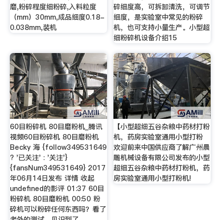
磨,粉碎程度细粉碎,入料粒度
碎细度高，可拆卸清洗，可调节
（mm）30mm,成品细度0.18-
细度，是实验室中常见的粉碎
0.038mm,装机
机，也可支持小量生产。小型超
细粉碎机设备介绍15
60目粉碎机 80目磨粉机_腾讯
【小型超细五谷杂粮中药材打粉
视频60目粉碎机 80目磨粉机
机，药房实验室通用小型打粉
Becky 海 {follow349531649
欢迎前来中国供应商了解广州晨
? '已关注' : '关注'}
雕机械设备有限公司发布的小型
{fansNum349531649} 2017
超细五谷杂粮中药材打粉机，药
年06月14日发布 详情 收起
房实验室通用小型打粉机!
undefined的影评 01:37 60目
粉碎机 80目磨粉机 00:50 粉
碎机可以粉碎任何东西吗？看了
老外的测试，见识到了