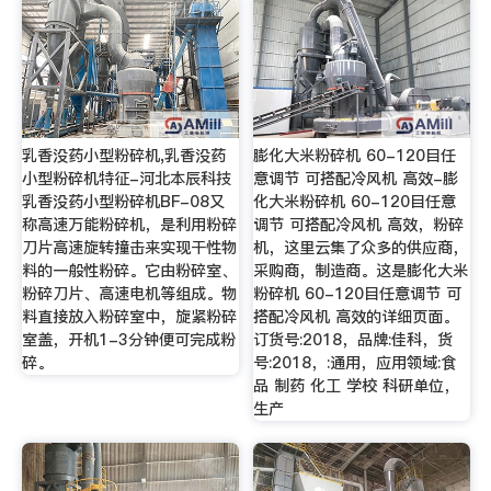
乳香没药小型粉碎机,乳香没药
膨化大米粉碎机 60-120目任
小型粉碎机特征-河北本辰科技
意调节 可搭配冷风机 高效-膨
乳香没药小型粉碎机BF-08又
化大米粉碎机 60-120目任意
称高速万能粉碎机，是利用粉碎
调节 可搭配冷风机 高效，粉碎
刀片高速旋转撞击来实现干性物
机，这里云集了众多的供应商，
料的一般性粉碎。它由粉碎室、
采购商，制造商。这是膨化大米
粉碎刀片、高速电机等组成。物
粉碎机 60-120目任意调节 可
料直接放入粉碎室中，旋紧粉碎
搭配冷风机 高效的详细页面。
室盖，开机1-3分钟便可完成粉
订货号:2018，品牌:佳科，货
碎。
号:2018，:通用，应用领域:食
品 制药 化工 学校 科研单位，
生产