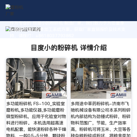
作为专业的 目度小的粉碎机 制造厂家，我们致力于为您量身
定制高价值的粉体加工系统方案。获取厂家直销报价及技术支
持，请拨打：+8618037793862
目度小的粉碎机 详情介绍
多功能粉碎机 FS-100_实验室
多用途中草药粉碎机-济南市飞
磨粉机,多功能仪器,多功能磨粉
驰机械设备有限公司本系列粉碎
微型粉碎机，应用于化验室对物
机内部结构为劲锤式粉碎，粉碎
料进行粉碎。 本机选用超高速
物料范围广，节能，生产效率
电机配套，能快速粉碎各种干燥
高，粉碎机可将玉米、大豆等各
物料，一般0.5-5分钟，颗块粉
种杂粮粉碎成粉状，将粮食类加