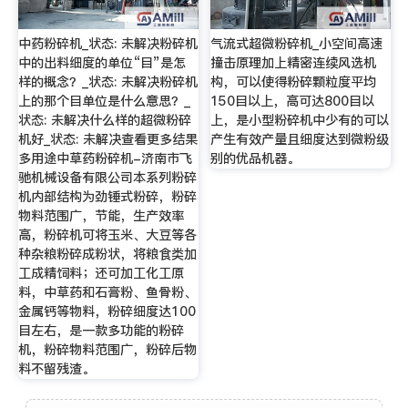
中药粉碎机_状态: 未解决粉碎机
气流式超微粉碎机_小空间高速
中的出料细度的单位“目”是怎
撞击原理加上精密连续风选机
样的概念？_状态: 未解决粉碎机
构，可以使得粉碎颗粒度平均
上的那个目单位是什么意思？_
150目以上，高可达800目以
状态: 未解决什么样的超微粉碎
上，是小型粉碎机中少有的可以
机好_状态: 未解决查看更多结果
产生有效产量且细度达到微粉级
多用途中草药粉碎机-济南市飞
别的优品机器。
驰机械设备有限公司本系列粉碎
机内部结构为劲锤式粉碎，粉碎
物料范围广，节能，生产效率
高，粉碎机可将玉米、大豆等各
种杂粮粉碎成粉状，将粮食类加
工成精饲料；还可加工化工原
料，中草药和石膏粉、鱼骨粉、
金属钙等物料，粉碎细度达100
目左右，是一款多功能的粉碎
机，粉碎物料范围广，粉碎后物
料不留残渣。