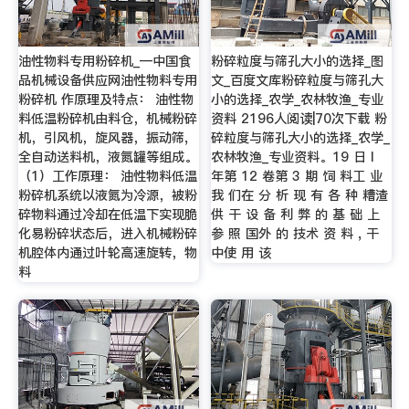
油性物料专用粉碎机_—中国食
粉碎粒度与筛孔大小的选择_图
品机械设备供应网油性物料专用
文_百度文库粉碎粒度与筛孔大
粉碎机 作原理及特点： 油性物
小的选择_农学_农林牧渔_专业
料低温粉碎机由料仓，机械粉碎
资料 2196人阅读|70次下载 粉
机，引风机，旋风器，振动筛,
碎粒度与筛孔大小的选择_农学_
全自动送料机，液氮罐等组成。
农林牧渔_专业资料。19 日 l
（1）工作原理： 油性物料低温
年第 12 卷第 3 期 饲 料工 业
粉碎机系统以液氮为冷源，被粉
我 们在 分 析 现 有 各 种 糟渣
碎物料通过冷却在低温下实现脆
供 干 设 备 利 弊 的 基 础 上
化易粉碎状态后，进入机械粉碎
参 照 国外 的 技术 资 料 , 干
机腔体内通过叶轮高速旋转，物
中使 用 该
料