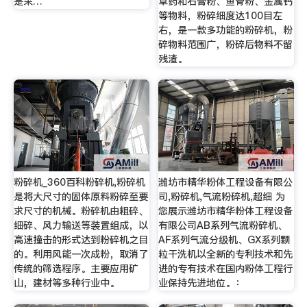
是采…
草药和石膏粉、鱼骨粉、金属钙
等物料，粉碎细度达100目左
右，是一款多功能的粉碎机，粉
碎物料范围广，粉碎后物料不留
残渣。
粉碎机_360百科粉碎机,粉碎机
潍坊市精华粉体工程设备有限公
是将大尺寸的固体原料粉碎至要
司,粉碎机,气流粉碎机,超细 为
求尺寸的机械。粉碎机由粗碎、
您展示潍坊市精华粉体工程设备
细碎、风力输送等装置组成，以
有限公司AB系列气流粉碎机、
高速撞击的形式达到粉碎机之目
AF系列气流分级机、GX系列颗
的。利用风能一次成粉，取消了
粒干洗机以全新的专利技术和先
传统的筛选程序。主要应用矿
进的专有技术在国内粉体工程行
山，建材等多种行业中。
业保持先进地位。：