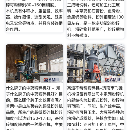
碎可粉碎到80-150目细度。
工成精饲料；还可加工化工原
本机具有体积小、重量轻、效率
料，中草药和石膏粉、鱼骨粉、
高、操作简便、造型美观，既省
金属钙等物料，粉碎细度达100
电又安全等特点，并具有装饰柜
目左右，是一款多功能的粉碎
台作用。
机，粉碎物料范围广，粉碎后物
料不留残渣。
什么牌子的中药粉碎机好 - 知
高速不锈钢粉碎机-济南市飞驰
乎什么牌子的中药粉碎机好？目
机械设备有限公司本系列粉碎机
前，那么哪个牌子比较著名呢？
内部结构为劲锤式粉碎，粉碎物
普莱申是山东著名的超微粉碎机
料范围广，节能，生产效率高，
品牌，所生产的超微粉碎机粉碎
粉碎机可将玉米、大豆等各种杂
细度可以达到150~1万目，是粉
粮粉碎成粉状，将粮食类加工成
碎细度较高的一种粉碎机，主要
精饲料；还可加工化工原料，中