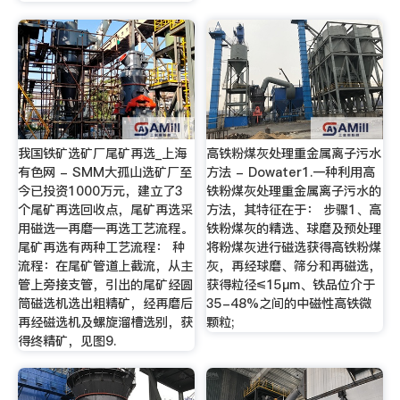
我国铁矿选矿厂尾矿再选_上海
高铁粉煤灰处理重金属离子污水
有色网 - SMM大孤山选矿厂至
方法 - Dowater1.一种利用高
今已投资1000万元，建立了3
铁粉煤灰处理重金属离子污水的
个尾矿再选回收点，尾矿再选采
方法，其特征在于： 步骤1、高
用磁选—再磨—再选工艺流程。
铁粉煤灰的精选、球磨及预处理
尾矿再选有两种工艺流程： 种
将粉煤灰进行磁选获得高铁粉煤
流程：在尾矿管道上截流，从主
灰，再经球磨、筛分和再磁选，
管上旁接支管，引出的尾矿经圆
获得粒径≤15μm、铁品位介于
筒磁选机选出粗精矿，经再磨后
35-48%之间的中磁性高铁微
再经磁选机及螺旋溜槽选别，获
颗粒;
得终精矿，见图9.