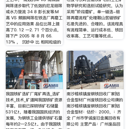
网筛逐步取代了低效的尼龙细筛
物学研究和选别试验研究，认为
或水力旋流 34 8 彭长发等:M
采用“阶段磨矿，单一磁选-细
高 VS 频振网筛在铁选厂再磨工
筛再磨流程”处理鞍山贫磁铁矿
艺中的应用效果 品位比筛上提
石是先进的、合理的。该流程具
高了0. 12 一2. 71 个百分点，
有流程简单、运行成本低、铁回
筛下产 2005 年 8 月 66.
收率高、工艺可靠等优点。
13% ， 沉砂中 比 相同粒级的
我国铁矿选矿厂尾矿再选_选矿
南沙榄核镇废钢铁回收厂家|铝
技术_技术_矿道网我国铁矿资源
合金型材广州废铁回收公司牌的
丰富，目前已探明铁矿石储量
南沙榄核镇废钢铁回收厂家|铝
531亿t，随着我国国民经济的
合金型材：估价：2000，：齐
发展，为钢铁工业提供铁矿石量
全 广州市学诚废旧金属回收有
每年约2—2.5亿t。由于我国铁
限公司 主营产品：广州废品回