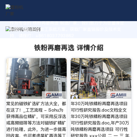
作为专业的 铁粉再磨再选 制造厂家，我们致力于为您量身定
制高价值的粉体加工系统方案。获取厂家直销报价及技术支
持，请拨打：+8618037793862
铁粉再磨再选 详情介绍
常见的磁铁矿选矿方法大全，都
年30万吨铁精粉再磨再选项目
在这了！_工艺流程 - Sohu为
可行性研究报告.doc文档全文
获得高品位精矿，可采用反浮选
年30万吨铁精粉再磨再选项目
或高频细筛等方法对磁铁矿精矿
可行性研究报告.doc,年产30万
进行处理。此外，为进一步提高
吨铁精粉再磨再选项目 可行性
回收率，也可考虑尾矿再选等工
研究报告 ×××公司 二 一 三 年