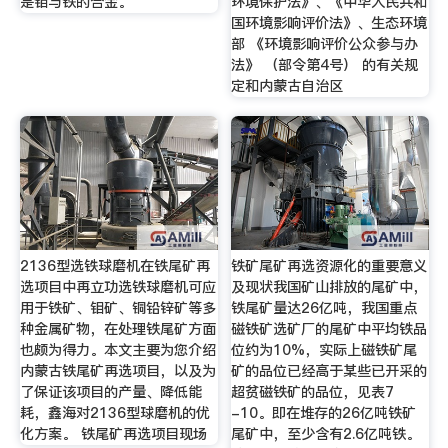
是钼与铁的合金。
环境保护法》、《中华人民共和
国环境影响评价法》、生态环境
部 《环境影响评价公众参与办
法》 （部令第4号） 的有关规
定和内蒙古自治区
2136型选铁球磨机在铁尾矿再
铁矿尾矿再选资源化的重要意义
选项目中再立功选铁球磨机可应
及现状我国矿山排放的尾矿中，
用于铁矿、钼矿、铜铅锌矿等多
铁尾矿量达26亿吨，我国重点
种金属矿物，在处理铁尾矿方面
磁铁矿选矿厂的尾矿中平均铁品
也颇为得力。本文主要为您介绍
位约为10%，实际上磁铁矿尾
内蒙古铁尾矿再选项目，以及为
矿的品位已经高于某些已开采的
了保证该项目的产量、降低能
超贫磁铁矿的品位，见表7
耗，鑫海对2136型球磨机的优
-10。即在堆存的26亿吨铁矿
化方案。 铁尾矿再选项目现场
尾矿中，至少含有2.6亿吨铁。