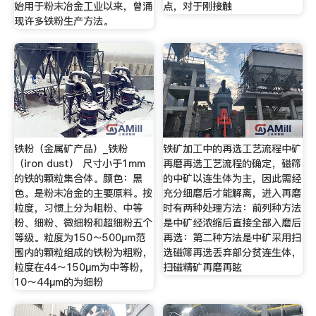
始用于粉末冶金工业以来，曾涌
点，对于刚接触
现许多铁粉生产方法。
铁粉（金属矿产品）_铁粉
铁矿加工中的再选工艺流程中矿
（iron dust） 尺寸小于1mm
再磨再选工艺流程的确定，磁筛
的铁的颗粒集合体。颜色：黑
的中矿以连生体为主，因此需经
色。是粉末冶金的主要原料。按
充分细磨后才能解离，进入再磨
粒度，习惯上分为粗粉、中等
时有两种处理方法：前列种方法
粉、细粉、微细粉和超细粉五个
是中矿经浓缩后直接全部入磨后
等级。粒度为150～500μm范
再选：第二种方法是中矿采用扫
围内的颗粒组成的铁粉为粗粉，
选磁筛再选丢弃部分贫连生体，
粒度在44～150μm为中等粉，
扫磁精矿再磨再眩
10～44μm的为细粉