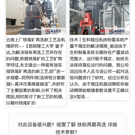
云南上厂铁尾矿再选新工艺及机
技术 | 生料辊压机终粉磨系统产
理研究--《昆明理工大学 鉴于
量不稳定的解决措施_驱动由于
此,为解决现有再选工艺所存在
生料制备系统长期存在产量波动
的问题,依据铁尾矿的工艺矿物
范围大、运行极不稳定、始终无
学特征,本文提出一种能有效实
法保持高位运行的问题，我公司
现铁尾矿再选的新工艺,即“进一
派出技术人员与该公司一起对这
步细磨-药剂作用(选择性分散絮
些问题进行了研究，经过分析后
凝)-高冲次高梯度磁选”,并研究
认为，由于辊压机驱动侧和非驱
了主要因素的影响,分析了相关
动侧原始辊缝参数设置不正确以
原因,同时探讨了新工艺的机理,
及V型选…
以期对铁尾矿的
对此设备感兴趣？或需了解 铁粉再磨再选 详细
技术参数？