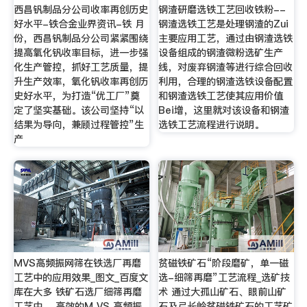
西昌钒制品分公司收率再创历史
钢渣研磨选铁工艺回收铁粉--
好水平-铁合金业界资讯-铁 月
钢渣选铁工艺是处理钢渣的Zui
份，西昌钒制品分公司紧紧围绕
主要应用工艺，通过由钢渣选铁
提高氧化钒收率目标，进一步强
设备组成的钢渣微粉选矿生产
化生产管控，抓好工艺质量，提
线，对废弃钢渣等进行综合回收
升生产效率，氧化钒收率再创历
利用，合理的钢渣选铁设备配置
史好水平，为打造“优工厂”奠
和钢渣选铁工艺使其应用价值
定了坚实基础。该公司坚持“以
Bei增，这里就对该设备和钢渣
结果为导向，兼顾过程管控”生
选铁工艺流程进行说明。
产
MVS高频振网筛在铁选厂再磨
贫磁铁矿石“阶段磨矿，单一磁
工艺中的应用效果_图文_百度文
选-细筛再磨”工艺流程_选矿技
库在大多 铁矿石选厂细筛再磨
术 通过大孤山矿石、眼前山矿
工艺中， 高效的M VS 高频振
石及弓长岭贫磁铁矿石的工艺矿