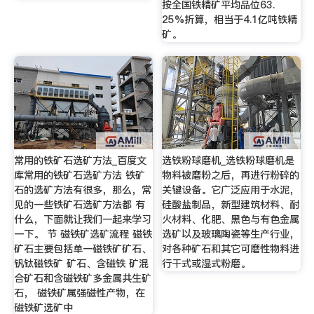
按全国铁精矿平均品位63.
25%折算，相当于4.1亿吨铁精
矿。
常用的铁矿石选矿方法_百度文
选铁粉球磨机_选铁粉球磨机是
库常用的铁矿石选矿方法 铁矿
物料被磨粉之后，再进行粉碎的
石的选矿方法有很多，那么，常
关键设备。它广泛应用于水泥，
见的一些铁矿石选矿方法都 有
硅酸盐制品，新型建筑材料、耐
什么，下面就让我们一起来学习
火材料、化肥、黑色与有色金属
一下。 节 磁铁矿选矿流程 磁铁
选矿以及玻璃陶瓷等生产行业，
矿石主要包括单一磁铁矿矿石、
对各种矿石和其它可磨性物料进
钒钛磁铁矿 矿石、含磁铁 矿混
行干式或湿式粉磨。
合矿石和含磁铁矿多金属共生矿
石， 磁铁矿属强磁性产物，在
磁铁矿选矿中