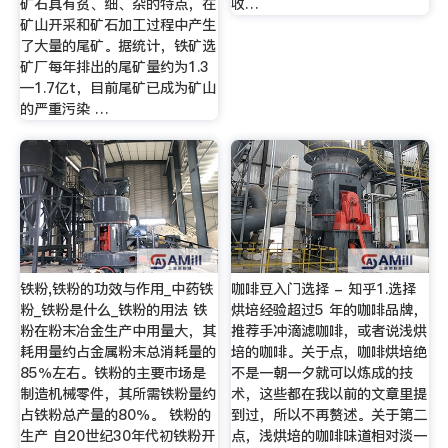
矿石具有贫、细、杂的特点，在
收…
矿山开采和矿石加工过程中产生
了大量的尾矿。据统计，铁矿选
矿厂每年排出的尾矿量约为1.3
—1.7亿t，目前尾矿已成为矿山
的严重污染 …
铁粉,铁粉的功效与作用_中药铁
咖啡豆入门选择 - 知乎1.选择
粉_铁粉是什么_铁粉的用法 铁
烘培经验超过5 年的咖啡品牌，
粉在粉末冶金生产中用量大，其
推荐手冲滴滤咖啡，或者说浅烘
耗用量约占金属粉末总消耗量的
培的咖啡。关于点，咖啡烘培绝
85％左右。铁粉的主要市场是
不是一朝一夕就可以炼成的技
制造机械零件，其所需铁粉量约
术，这些都在我以前的文章里提
占铁粉总产量的80％。 铁粉的
到过，所以不再赘述。关于第二
生产 自20世纪30年代初铁粉开
点，浅烘培的咖啡味道相对淡一