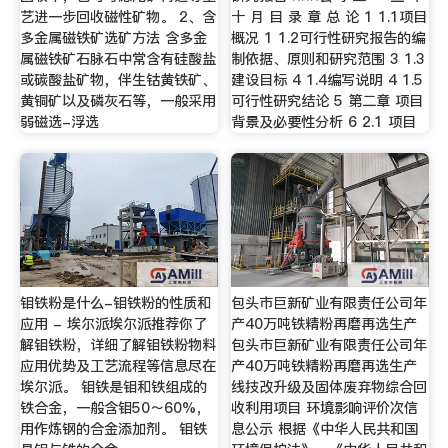
艺进一步回收磁性矿物。 2、含
十 月 目 录 章 总 论 1 1.1项目
多金属磁铁矿选矿方法 含多金
概况 1 1.2可行性研究报告的编
属磁铁矿石脉石中常含有硅酸盐
制依据、原则和研究范围 3 1.3
或碳酸盐矿物，伴生钴黄铁矿、
建设目标 4 1.4编写说明 4 1.5
黄铜矿以及磷灰石等，一般采用
可行性研究结论 5 第二章 项目
弱磁选-浮选
背景及必要性分析 6 2.1 项目
钼铁粉是什么-钼铁粉的性质和
包头市巨新矿业有限责任公司年
应用 - 埃尔派埃尔派推荐你了
产40万吨铁精粉再磨再选生产
解钼铁粉，详细了解钼铁粉物料
包头市巨新矿业有限责任公司年
应用优势及工艺流程等信息尽在
产40万吨铁精粉再磨再选生产
埃尔派。 钼铁是钼和铁组成的
线技改升级及固体废弃物综合回
铁合金，一般含钼50～60%，
收利用项目 环境影响评价次信
用作炼钢的合金添加剂。 钼铁
息公示 根据《中华人民共和国