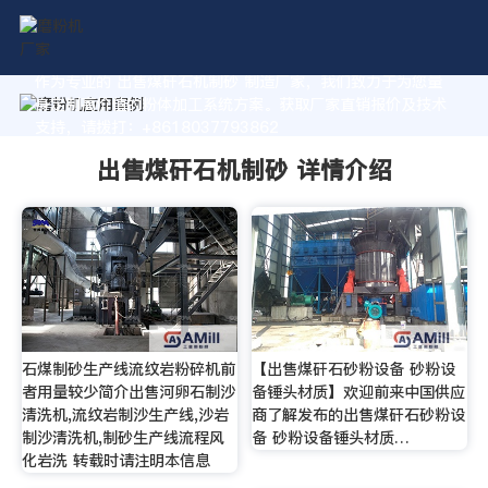
作为专业的 出售煤矸石机制砂 制造厂家，我们致力于为您量
身定制高价值的粉体加工系统方案。获取厂家直销报价及技术
支持，请拨打：+8618037793862
出售煤矸石机制砂 详情介绍
石煤制砂生产线流纹岩粉碎机前
【出售煤矸石砂粉设备 砂粉设
者用量较少简介出售河卵石制沙
备锤头材质】欢迎前来中国供应
清洗机,流纹岩制沙生产线,沙岩
商了解发布的出售煤矸石砂粉设
制沙清洗机,制砂生产线流程风
备 砂粉设备锤头材质…
化岩洗 转载时请注明本信息