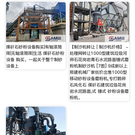
煤矸石砂粉设备购买|有轴滚筒
【制沙机转让 | 制沙机价格】 -
筛|无轴滚筒筛|生活 煤矸石砂粉
处理网转让1000型建筑垃圾河
设备 购买。一起关于整个制砂
卵石花岗岩青石水泥路面锤式磨
设备上
粉机制砂沙机 [7图] 9成新以上
邢建机械厂家低价出售1000型
移动砂粉设备磨粉机,专打鹅卵
石风化石 煤矸石建筑垃圾花岗
岩水泥路面,式 锤式 砂粉设备磨
粉机。