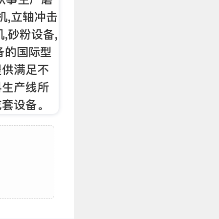
机,立轴冲击
,砂粉设备,
备的国际型
提供满足不
料生产线所
成套设备。