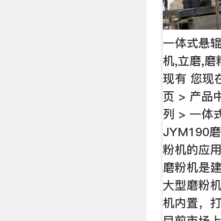
一体式悬辊
机,立磨,
现有 您现
页 > 产品
列 > 一
JYM19
粉机的应用
磨粉机是
大型磨粉
机内置，
目前市场