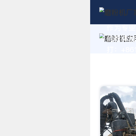
作为专业
的粉体加
打：+861