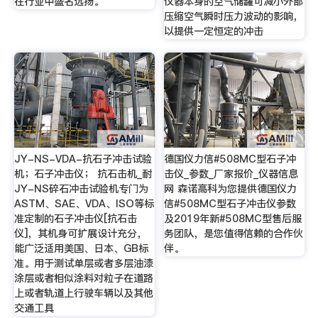
在行业中盛名远扬。
仪器本身的空气储罐可减小外部
压缩空气瞬时压力波动的影响，
以提供一定恒定的冲击
JY-NS-VDA-抗石子冲击试验
德国仪力信#508MC型石子冲
机；石子冲击仪； 抗石击机_耐
击仪_参数_厂家报价_仪器信息
JY-NS碎石冲击试验机专门为
网 森诺高科为您提供德国仪力
ASTM、SAE、VDA、ISO等标
信#508MC型石子冲击仪参数
准定制的石子冲击仪[抗石击
及2019年新#508MC型售后服
仪]，其机身可扩展设计充分，
务团队，是您值得信赖的合作伙
能广泛适用美国、日本、GB标
伴。
准。用于测试单层或者多层油漆
涂层或者相似涂料对粒子在道路
上或者轨道上行驶车辆以及其他
交通工具