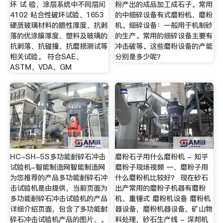
坏 试 验、涂层系统中不同层间
粉产出的成品加工成石子。常用
4102 粘合性破坏试验、1653
的中细碎设备有式磨粉机、磨粉
硬质玻璃材料的脆性厚度、抗剥
机。细碎设备：一般用于机制砂
落的优涂膜厚度、塑料及玻璃的
的生产。常用的细碎设备主要有
抗剥落、抗碰撞、抗磨损测试等
冲击破等。这些磨粉设备的产能
相关试验。 符合SAE、
分别是多少呢？
ASTM、VDA、GM
HC-SH-5S多功能耐碎石冲击
磨粉石子用什么磨粉机 - 知乎
试验机-智能制造网智能制造网
磨粉子现场视频 一、磨粉子用
为您推荐的产品多功能耐碎石冲
什么磨粉机比较好？ 现在砂石
击试验机是由提供，当前页面为
出产常用的磨粉子机器有磨粉
多功能耐碎石冲击试验机的产品
机、重锤式 磨粉机设备 磨粉机
详细介绍页面，包含了多功能耐
器设备，磨粉机器设备，矿山物
碎石冲击试验机产品的图片、。
料处理，砂石生产线 - 深邦机