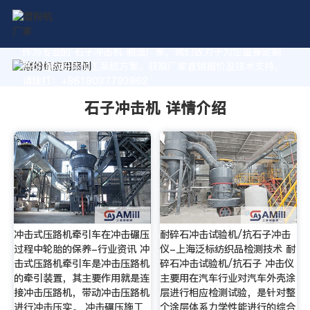
作为专业的 石子冲击机 制造厂家，我们致力于为您量身定制
高价值的粉体加工系统方案。获取厂家直销报价及技术支持，
请拨打：+8618037793862
石子冲击机 详情介绍
冲击式压路机牵引车在冲击碾压
耐碎石冲击试验机/抗石子冲击
过程中轮胎的保养-行业资讯 冲
仪-上海泛标纺织品检测技术 耐
击式压路机牵引车是冲击压路机
碎石冲击试验机/抗石子 冲击仪
的牵引装置，其主要作用就是连
主要用在汽车行业对汽车外壳涂
接冲击压路机，带动冲击压路机
层进行相应检测试验，是针对整
进行冲击压实。 冲击碾压施工
个涂层体系力学性能进行的综合