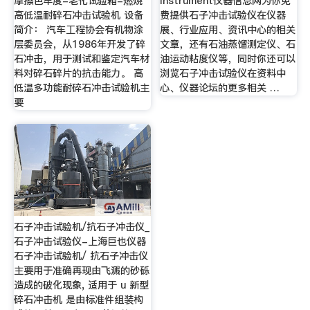
摩擦色牢度-老化试验箱-燃烧
Instrument仪器信息网为你免
高低温耐碎石冲击试验机 设备
费提供石子冲击试验仪在仪器
简介： 汽车工程协会有机物涂
展、行业应用、资讯中心的相关
层委员会，从1986年开发了碎
文章，还有石油蒸馏测定仪、石
石冲击，用于测试和鉴定汽车材
油运动粘度仪等，同时你还可以
料对碎石碎片的抗击能力。 高
浏览石子冲击试验仪在资料中
低温多功能耐碎石冲击试验机主
心、仪器论坛的更多相关 …
要
石子冲击试验机/抗石子冲击仪_
石子冲击试验仪-上海巨也仪器
石子冲击试验机/ 抗石子冲击仪
主要用于准确再现由飞溅的砂砾
造成的破化现象, 适用于 u 新型
碎石冲击机 是由标准件组装构