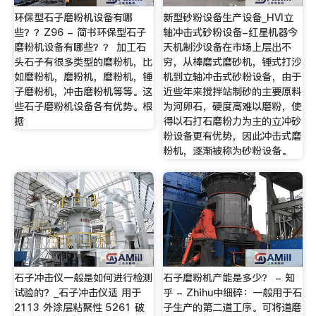
环保型石子磨粉机设备有哪
新型砂粉设备生产设备_HVI立
些？？Z96 - 简书环保型石子
轴冲击式砂粉设备-红星机器今
磨粉机设备有哪些？？ 加工石
天机制沙设备在市场上层出不
头石子有很多类型的磨粉机，比
穷，从棒磨式磨砂机，锤式打沙
如磨粉机，磨粉机，磨粉机，锤
机到立轴冲击式砂粉设备，由于
子磨粉机，冲击磨粉机等等。这
近些年来搅拌站制砂的主要原料
些石子磨粉机设备各有优势。根
为河卵石，硬度高难以磨粉，使
据
得以石打石磨粉力为主的立冲砂
粉设备更有优势，因此冲击式磨
粉机，逐渐被称为砂粉设备。
石子冲击仪一般是如何进行检测
石子磨粉机产能是多少？ - 知
试验的？_石子冲击仪适 用于
乎 - Zhihu中细碎：一般用于石
2113 外涂层粘聚性 5261 破
子生产的第二道工序。可将道磨