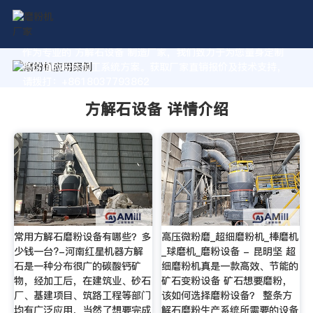
作为专业的 方解石设备 制造厂家，我们致力于为您量身定制
高价值的粉体加工系统方案。获取厂家直销报价及技术支持，
请拨打：+8618037793862
方解石设备 详情介绍
常用方解石磨粉设备有哪些？多
高压微粉磨_超细磨粉机_棒磨机
少钱一台?-河南红星机器方解
_球磨机_磨粉设备 - 昆明坚 超
石是一种分布很广的碳酸钙矿
细磨粉机真是一款高效、节能的
物，经加工后，在建筑业、砂石
矿石变粉设备 矿石想要磨粉，
厂、基建项目、筑路工程等部门
该如何选择磨粉设备？ 整条方
均有广泛应用，当然了想要完成
解石磨粉生产系统所需要的设备