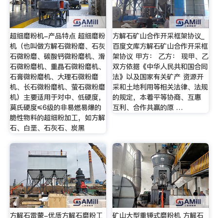
超细磨粉机-产品特点 超细磨粉
方解石矿山合作开采框架协议_
机（也叫做方解石微粉磨、石灰
百度文库方解石矿山合作开采框
石微粉磨、碳酸钙微粉磨机、滑
架协议 甲方： 乙方： 现甲、乙
石微粉磨机、重晶石微粉磨机、
双方依据《中华人民共和国合同
石膏微粉磨机、大理石微粉磨
法》以及国家有关矿产 资源开
机、长石微粉磨机、萤石微粉磨
采和土地利用等相关法律、法规
机）主要适用于对中、低硬度，
的规定，本着平等协商、互惠
莫氏硬度≤6级的非易燃易爆的
互利、合作共赢的原 …
脆性物料的超细粉加工，如方解
石、白垩、石灰石、炭黑
方解石雷蒙-优质方解石磨粉工
矿山大型重锤式磨粉机 方解石