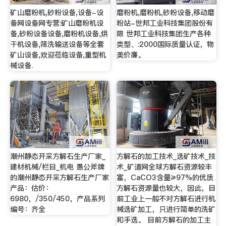
矿山磨粉机,砂粉设备,设备-设
磨粉机,磨粉机,砂粉设备,移动磨
备网设备网专营:矿山磨粉机设
粉站-世邦工业科技集团股份有
备,砂粉设备设备,磨粉机设备,烘
限 世邦工业科技集团生产各种
干机设备,筛洗输送设备等全套
类型、:2000国际质量认证，物
矿山设备,欢迎莅临设备,重型机
美价廉。
械设备.
潮州静态开采方解石生产厂家_
方解石的加工技术_选矿技术_技
建材机械/栏目_机电 愚公斧牌
术_矿道网全球方解石资源较丰
的潮州静态开采方解石生产厂家
富，CaCO3含量≥97%的优质
产品：估价：
方解石资源量也较大，因此，目
6980，/350/450，产品系列
前工业上一般不对方解石进行机
编号：齐全
械选矿加工，只进行简单的洗矿
和手选。 目前方解石的加工主