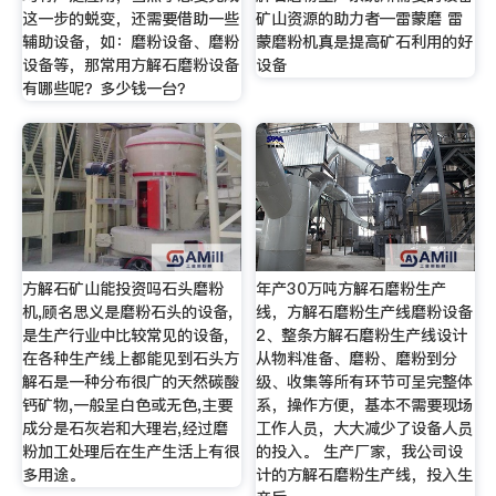
这一步的蜕变，还需要借助一些
矿山资源的助力者—雷蒙磨 雷
辅助设备，如：磨粉设备、磨粉
蒙磨粉机真是提高矿石利用的好
设备等，那常用方解石磨粉设备
设备
有哪些呢？多少钱一台？
方解石矿山能投资吗石头磨粉
年产30万吨方解石磨粉生产
机,顾名思义是磨粉石头的设备,
线，方解石磨粉生产线磨粉设备
是生产行业中比较常见的设备,
2、整条方解石磨粉生产线设计
在各种生产线上都能见到石头方
从物料准备、磨粉、磨粉到分
解石是一种分布很广的天然碳酸
级、收集等所有环节可呈完整体
钙矿物,一般呈白色或无色,主要
系，操作方便，基本不需要现场
成分是石灰岩和大理岩,经过磨
工作人员，大大减少了设备人员
粉加工处理后在生产生活上有很
的投入。 生产厂家，我公司设
多用途。
计的方解石磨粉生产线，投入生