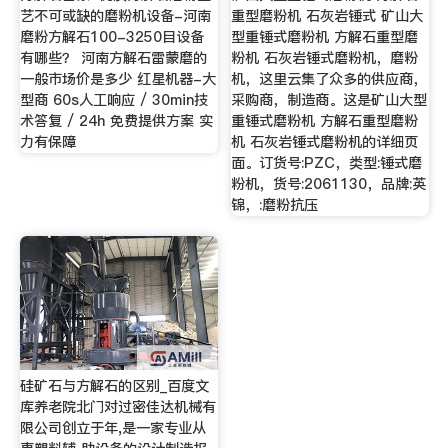
艺不可或缺的磨粉机设备-河南
重型磨粉机 石灰岩锤式 矿山大
磨粉方解石100-3250目设备
型重锤式磨粉机 方解石重型磨
有哪些？ 河南方解石雷蒙磨的
粉机 石灰岩锤式磨粉机，磨粉
一般市场价是多少 红星机器-大
机，这里云集了众多的供应商，
型商 60s人工响应 / 30min技
采购商，制造商。这是矿山大型
术答复 / 24h 免费提供方案 实
重锤式磨粉机 方解石重型磨粉
力有保障
机 石灰岩锤式磨粉机的详细页
面。订货号:PZC，类型:锤式磨
粉机，货号:2061130，品牌:英
锦，:磨粉抗压
硅矿石与方解石的区别_百度文
库养老院北门对过密佳达机械有
限公司创立于年,是一家专业从