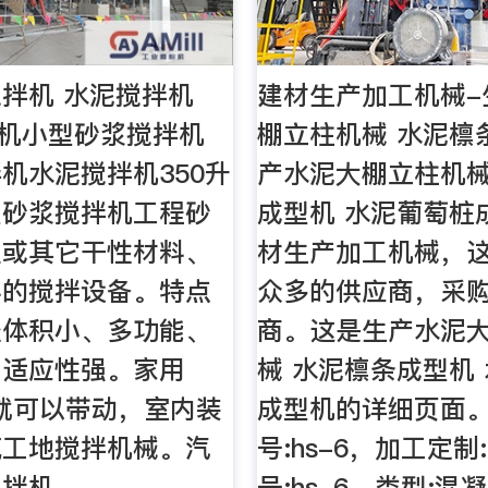
拌机 水泥搅拌机
建材生产加工机械-
油机小型砂浆搅拌机
棚立柱机械 水泥檩
机水泥搅拌机350升
产水泥大棚立柱机械
型砂浆搅拌机工程砂
成型机 水泥葡萄桩
土或其它干性材料、
材生产加工机械，
料的搅拌设备。特点
众多的供应商，采
轻体积小、多功能、
商。这是生产水泥
、适应性强。家用
械 水泥檩条成型机
压就可以带动，室内装
成型机的详细页面
筑工地搅拌机械。汽
号:hs-6，加工定制
搅拌机。
号:hs-6，类型: