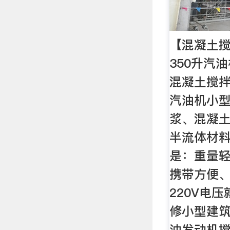
【混凝土搅
350升汽
混凝土搅拌
汽油机小
浆、混凝
半流体材
是：重量
携带方便
220V电
修小型建
油发动机