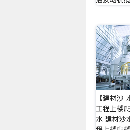
【建材沙 
工程上楼爬
水 建材沙
程上楼爬