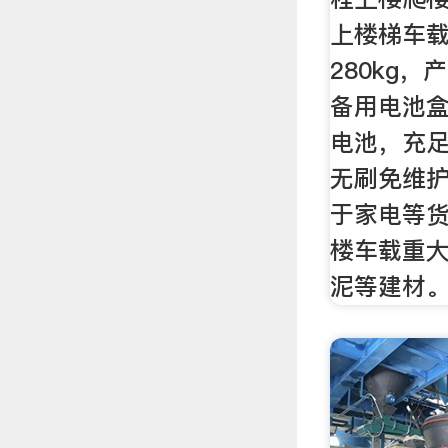
上楼梯车载
280kg，
备用电池
电池，充
无刷免维
于家电等
楼车载重
泥等建材