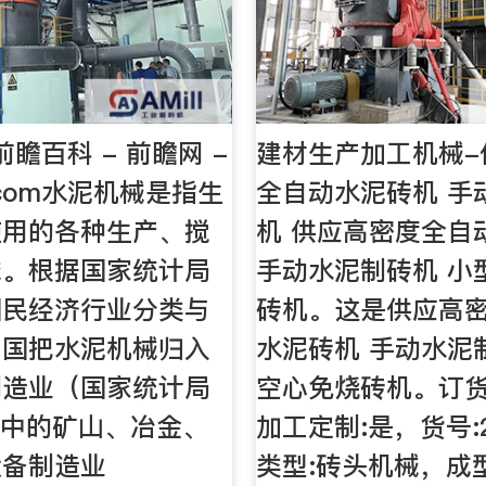
瞻百科 - 前瞻网 -
建材生产加工机械-
an.com水泥机械是指生
全自动水泥砖机 手
使用的各种生产、搅
机 供应高密度全自
械。根据国家统计局
手动水泥制砖机 小
国民经济行业分类与
砖机。这是供应高
中国把水泥机械归入
水泥砖机 手动水泥
制造业（国家统计局
空心免烧砖机。订货号
）中的矿山、冶金、
加工定制:是，货号:2
设备制造业
类型:砖头机械，成