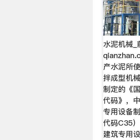
水泥机械_前
qianzh
产水泥所
拌成型机
制定的《
代码》，
专用设备
代码C35
建筑专用