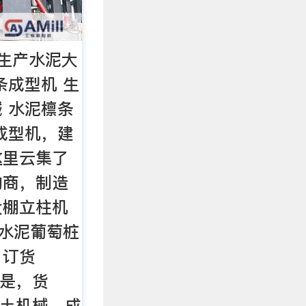
生产水泥大
条成型机 生
 水泥檩条
成型机，建
这里云集了
购商，制造
大棚立柱机
 水泥葡萄桩
。订货
:是，货
混凝土机械，成