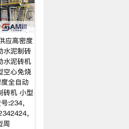
供应高密度
动水泥制砖
动水泥砖机
型空心免烧
密度全自动
制砖机 小型
:234，
342424，
型周