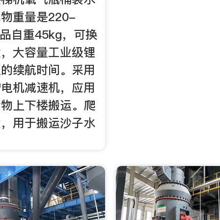
物重量是220-
产品自重45kg，可换
盒，大容量工业级锂
足的续航时间。采用
护电机减速机，应用
货物上下楼搬运。爬
大，用于搬运沙子水
。