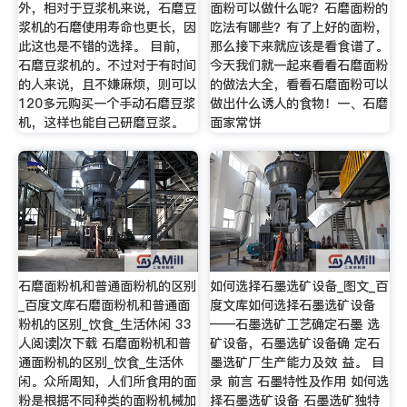
外，相对于豆浆机来说，石磨豆
面粉可以做什么呢？石磨面粉的
浆机的石磨使用寿命也更长，因
吃法有哪些？有了上好的面粉，
此这也是不错的选择。 目前，
那么接下来就应该是看食谱了。
石磨豆浆机的。不过对于有时间
今天我们就一起来看看石磨面粉
的人来说，且不嫌麻烦，则可以
的做法大全，看看石磨面粉可以
120多元购买一个手动石磨豆浆
做出什么诱人的食物！一、石磨
机，这样也能自己研磨豆浆。
面家常饼
石磨面粉机和普通面粉机的区别
如何选择石墨选矿设备_图文_百
_百度文库石磨面粉机和普通面
度文库如何选择石墨选矿设备
粉机的区别_饮食_生活休闲 33
——石墨选矿工艺确定石墨 选
人阅读|次下载 石磨面粉机和普
矿设备，石墨选矿设备确 定石
通面粉机的区别_饮食_生活休
墨选矿厂生产能力及效 益。 目
闲。众所周知，人们所食用的面
录 前言 石墨特性及作用 如何选
粉是根据不同种类的面粉机械加
择石墨选矿设备 石墨选矿独特