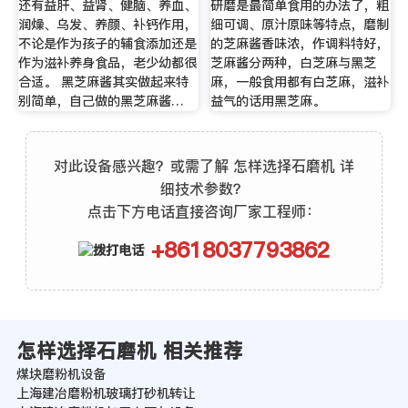
还有益肝、益肾、健脑、养血、
研磨是最简单食用的办法了，粗
润燥、乌发、养颜、补钙作用，
细可调、原汁原味等特点，磨制
不论是作为孩子的辅食添加还是
的芝麻酱香味浓，作调料特好，
作为滋补养身食品，老少幼都很
芝麻酱分两种，白芝麻与黑芝
合适。 黑芝麻酱其实做起来特
麻，一般食用都有白芝麻，滋补
别简单，自己做的黑芝麻酱…
益气的话用黑芝麻。
对此设备感兴趣？或需了解 怎样选择石磨机 详
细技术参数？
点击下方电话直接咨询厂家工程师：
+8618037793862
怎样选择石磨机 相关推荐
煤块磨粉机设备
上海建冶磨粉机玻璃打砂机转让