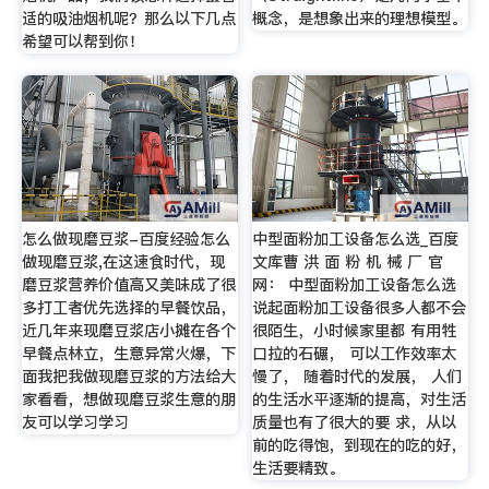
适的吸油烟机呢？那么以下几点
概念，是想象出来的理想模型。
希望可以帮到你！
怎么做现磨豆浆-百度经验怎么
中型面粉加工设备怎么选_百度
做现磨豆浆,在这速食时代，现
文库曹 洪 面 粉 机 械 厂 官
磨豆浆营养价值高又美味成了很
网： 中型面粉加工设备怎么选
多打工者优先选择的早餐饮品，
说起面粉加工设备很多人都不会
近几年来现磨豆浆店小摊在各个
很陌生，小时候家里都 有用牲
早餐点林立，生意异常火爆，下
口拉的石碾， 可以工作效率太
面我把我做现磨豆浆的方法给大
慢了， 随着时代的发展， 人们
家看看，想做现磨豆浆生意的朋
的生活水平逐渐的提高，对生活
友可以学习学习
质量也有了很大的要 求，从以
前的吃得饱，到现在的吃的好，
生活要精致。