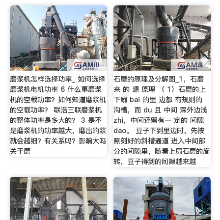
磨浆机怎样选择功率_ 如何选择
石磨的原理及分解图_1，石磨
磨浆机电机功率 6 什么事磨浆
来 的 源 原理 （ 1）石磨的上
机的空载功率？如何知道磨浆机
下扇 bai 的里 边都 有规则的
的空载功率？ 联浩三联磨浆机
沟槽，而 du 且 中间 深外边浅
的整体功率是多大的？ 3 是不
zhi，中间还留有一 定的 间隙
是磨浆机的功率越大，磨出的浆
dao。 豆子下到里边时，先按
就会越细？有关系吗？影响大吗
照刻好的斜槽通道 进入中间部
关于磨
分的间隙里，随着上扇石磨的旋
转，豆子得到的间隙越来越