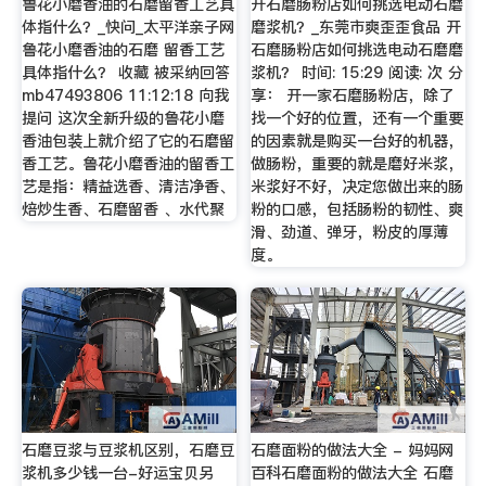
鲁花小磨香油的石磨留香工艺具
开石磨肠粉店如何挑选电动石磨
体指什么？_快问_太平洋亲子网
磨浆机？_东莞市爽歪歪食品 开
鲁花小磨香油的石磨 留香工艺
石磨肠粉店如何挑选电动石磨磨
具体指什么？ 收藏 被采纳回答
浆机？ 时间: 15:29 阅读: 次 分
mb47493806 11:12:18 向我
享： 开一家石磨肠粉店，除了
提问 这次全新升级的鲁花小磨
找一个好的位置，还有一个重要
香油包装上就介绍了它的石磨留
的因素就是购买一台好的机器，
香工艺。鲁花小磨香油的留香工
做肠粉，重要的就是磨好米浆，
艺是指：精益选香、清洁净香、
米浆好不好，决定您做出来的肠
焙炒生香、石磨留香 、水代聚
粉的口感，包括肠粉的韧性、爽
滑、劲道、弹牙，粉皮的厚薄
度。
石磨豆浆与豆浆机区别，石磨豆
石磨面粉的做法大全 - 妈妈网
浆机多少钱一台-好运宝贝另
百科石磨面粉的做法大全 石磨