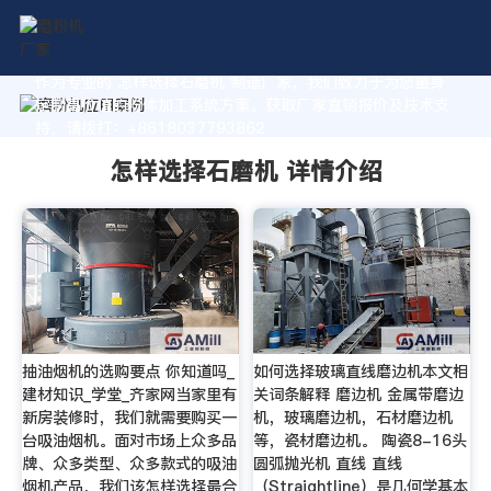
作为专业的 怎样选择石磨机 制造厂家，我们致力于为您量身
定制高价值的粉体加工系统方案。获取厂家直销报价及技术支
持，请拨打：+8618037793862
怎样选择石磨机 详情介绍
抽油烟机的选购要点 你知道吗_
如何选择玻璃直线磨边机本文相
建材知识_学堂_齐家网当家里有
关词条解释 磨边机 金属带磨边
新房装修时，我们就需要购买一
机，玻璃磨边机，石材磨边机
台吸油烟机。面对市场上众多品
等，瓷材磨边机。 陶瓷8-16头
牌、众多类型、众多款式的吸油
圆弧抛光机 直线 直线
烟机产品，我们该怎样选择最合
（Straightline）是几何学基本