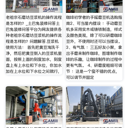
老祖宗石磨坊豆浆机的操作流程
咖啡初学者的手摇磨豆机选购指
是怎样的？_土巴兔装修问答土
南2、可当屋内摆设 ：手动磨豆
巴兔装修问答平台为网友提供各
机多采用实木或铸铁制造，样式
种老祖宗石磨坊豆浆机的操作流
及颜色美观，除了可以研磨咖啡
程是怎样的？问题解答.豆浆机
豆外，不使用时还可以当摆设。
使用方法： 首先把黄豆淘洗干
3、有气氛 ：三五好友小聚，拿
净，然后把黄豆倒入的豆浆机里
出手磨来制作咖啡，图增制作咖
面，按照上面的刻度加水，刻度
啡的乐趣，让咖啡制作的过程中
盘上有上水位和下水位，你加水
更有气氛。 4、研磨度粗细可调
加在上水位和下水位之间就行，
节 ：这是一个蛮不错的优点，
可以调节并固定