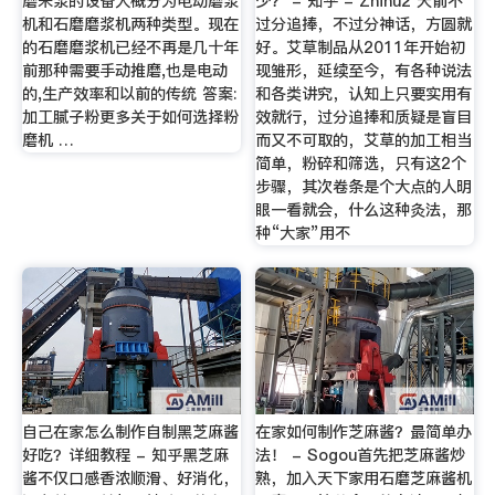
磨米浆的设备大概分为电动磨浆
少？ - 知乎 - Zhihu2 天前不
机和石磨磨浆机两种类型。现在
过分追捧，不过分神话，方圆就
的石磨磨浆机已经不再是几十年
好。艾草制品从2011年开始初
前那种需要手动推磨,也是电动
现雏形，延续至今，有各种说法
的,生产效率和以前的传统 答案:
和各类讲究，认知上只要实用有
加工腻子粉更多关于如何选择粉
效就行，过分追捧和质疑是盲目
磨机 …
而又不可取的，艾草的加工相当
简单，粉碎和筛选，只有这2个
步骤，其次卷条是个大点的人明
眼一看就会，什么这种灸法，那
种“大家”用不
自己在家怎么制作自制黑芝麻酱
在家如何制作芝麻酱？最简单办
好吃？详细教程 - 知乎黑芝麻
法！ - Sogou首先把芝麻酱炒
酱不仅口感香浓顺滑、好消化，
熟，加入天下家用石磨芝麻酱机