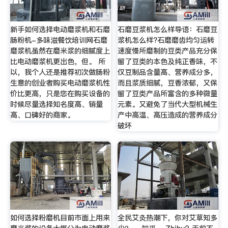
新手如何选择电动磨浆机和石磨
石磨豆浆机怎么样导语：石磨豆
肠粉机-多味滋餐饮培训网石磨
浆机怎么样?石磨磨齿均匀运转
磨浆机虽然在磨米浆的细腻度上
速度慢所磨制的豆类产品充分保
比电动磨浆机更出色，但。 所
留了豆类的本色及纯正香味，不
以，我个人还是推荐初次做肠粉
仅豆制品含量高、营养成分多，
生意的创业者购买电动磨浆机性
而且浆质细腻，豆香浓郁，又保
价比更高，只是您在购买设备的
留了豆类产品所富含的多种微量
时候尽量选择知名度高、销量
元素。又避免了当代大型机械生
高、口碑好的商家。
产中高温、高压造成的营养成分
破坏
如何选择粉磨机目前市面上用来
全民艾灸热潮下，你对艾草知多