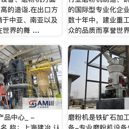
高的造诣.在出口方
的国际型专业化企
销于中亚、南亚以及
数十年中，建业重
在世界的舞 …
众的品质而享誉世
产品中心_ -
磨粉机是铁矿石加
er 名 称：上海建冶 认
备-专业磨粉机设备