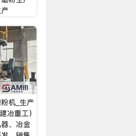
生产
磨粉机_生产
称建冶重工）
机器、冶金
研发、销售