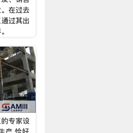
业。在过去
工通过其出
界。
工的专家设
生产 恰好