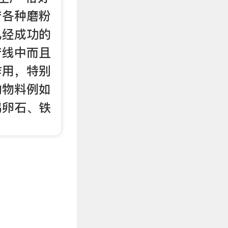
产各种磨粉
已经成功的
产线中而且
作用，特别
的物料例如
鹅卵石、铁
。