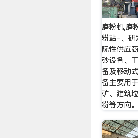
磨粉机,磨
粉站-、研
际性供应
砂设备、
备及移动
备主要用
矿、建筑
粉等方向