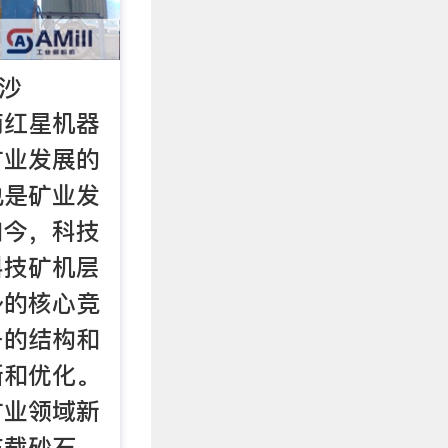
征沙
南红星机器
矿业发展的
也是矿业发
如今，科技
科技矿机层
身的核心竞
备的结构和
新和优化。
矿业领域新
车载砂石