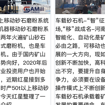
以上移动砂石磨粉系统
车载砂石机-“智”
机器移动砂石磨粉系
场,“移”战成名-河
近两年火遍矿山砂石
智能化、自动化是
动式磨粉机，也是车
必由之路，可移动
粉机。由于国内矿山
展的一大方向，现
势向好，2020年后
创新不断加快，高
行业投资用户也开始
出不穷，要提升自
了，近期红星接到多
争力，必须要在设
时产50t以上移动砂
操作模式上不断创
？今天红星整理了一
车载砂石机承载着
家介绍。
发展的重要使命，