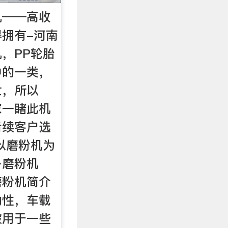
机——高收
拥有-河南
，PP轮胎
中的一类，
世，所以
家一睹此机
后续客户选
以磨粉机为
子磨粉机
磨粉机简介
动性，车载
被用于一些