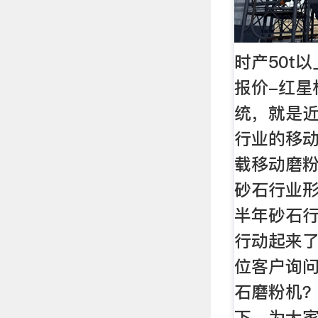
时产50t
报价-红星
统，就是
行业的移
载移动磨
砂石行业形
半年砂石
行动起来
位客户询问
石磨粉机
下，为大