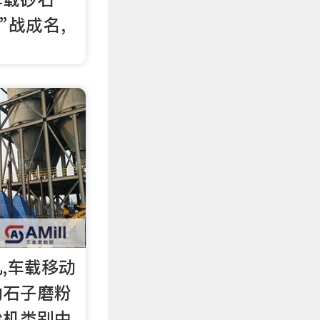
移”战成名，
,车载移动
动石子磨粉
粉机类别中