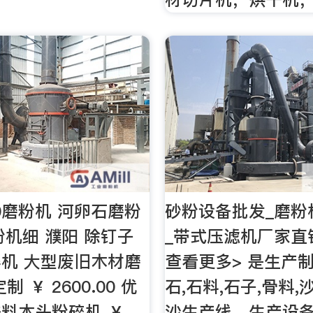
00磨粉机 河卵石磨粉
砂粉设备批发_磨粉
粉机细 濮阳 除钉子
_带式压滤机厂家直销
机 大型废旧木材磨
查看更多> 是生产制
 ￥ 2600.00 优
石,石料,石子,骨料,
料木头粉碎机 ￥
沙生产线，生产设