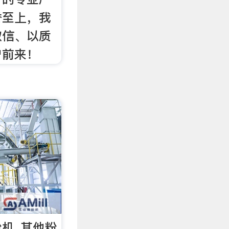
誉至上，我
取信、以质
户前来！
粉机_其他粉