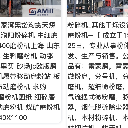
薛家湾黑岱沟露天煤
粉碎机_其他干燥设
濮阳粉碎机 中细磨
磨粉机–【 成立于19
*400磨粉机上海 山东
25日，专业从事粉
 生料磨粉机 动鄂
发、生产与销售。
里买 砂场jc欧版磨
品有：雷蒙磨，雷
机履带移动磨粉站 板
微粉磨，分号机，
振动磨粉机 求购
磨机，超细微粉磨
00磨粉机图纸 细碎磨
气流摆式微粉磨，
钠磨粉机 煤矿磨粉机
器，烟气脱硫除尘
0X1100
机，木材粉碎机，
材切片机，烘干机