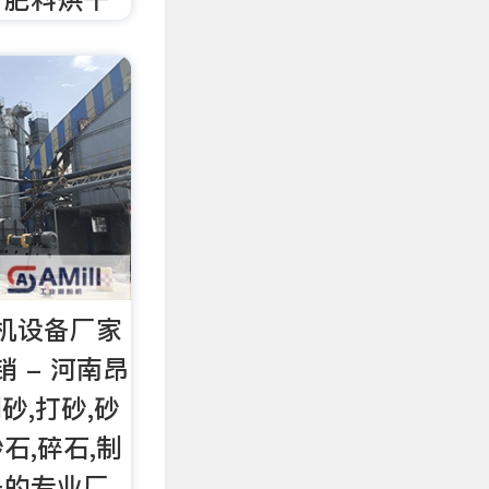
机设备厂家
 - 河南昂
砂,打砂,砂
沙石,碎石,制
备的专业厂