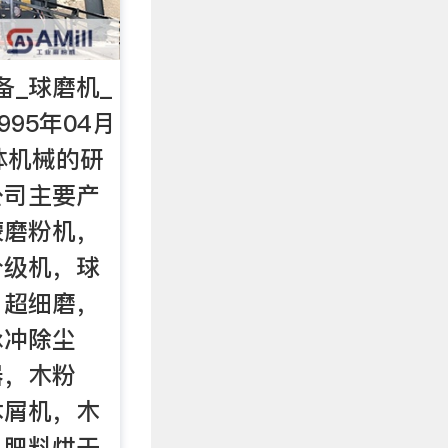
备_球磨机_
95年04月
体机械的研
公司主要产
蒙磨粉机，
分级机，球
，超细磨，
脉冲除尘
器，木粉
木屑机，木
，肥料烘干