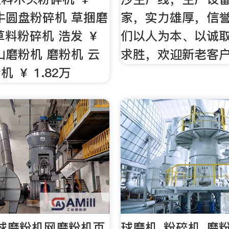
喂牛圆盘粉碎机 草捆磨
家，实力雄厚，信
草料粉碎机 浩发 ￥
们以人为本、以诚
矿山磨粉机 磨粉机 云
求胜，欢迎新老客
 ￥ 1.82万
球磨粉机网磨粉机页
球磨机_粉碎机_磨