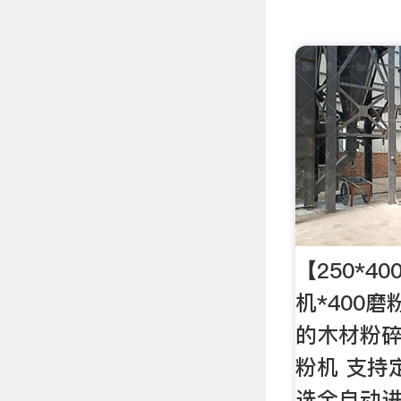
【250*4
机*400磨
的木材粉碎
粉机 支持定制
选全自动进