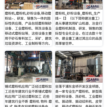
磨粉机,磨粉机,砂粉设备,移动磨
磨粉机_砂粉设备_磨粉机_生产
粉站-、研发、销售为一体的国
线–【】（以下简称建冶重工）
际性供应商，产品包括磨粉制砂
是从事建筑用矿山机器、冶金行
设备、工业磨粉机、筛洗设备及
业磨粉机制造、研发、销售的国
移动式磨粉站等，这些设备主要
际型专业化企业。在过去数十年
用于砂石骨料加工、采矿、建筑
中，建业重工通过其出众的品质
垃圾资源化、工业制粉等方向。
而享誉世界。
锤式磨粉机应用广泛经过磨粉加
坐落于浦东金桥开发区金桥路，
工近些年建筑行业不断锤式磨粉
是一家专业生产磨粉机、新型高
机应用广泛经过磨粉加工 近些
效砂粉设备、洗砂机、工业磨粉
年建筑行业不断 磨粉机 物料 磨
机、振动筛、振动给料机、皮带
粉 式 导读:在目前磨粉设备中，
机、移动式磨粉站、各种石料生