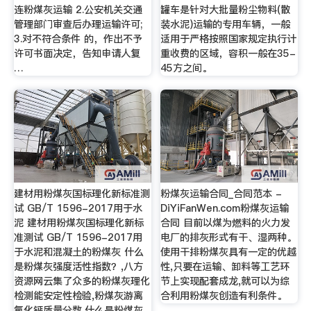
连粉煤灰运输 2.公安机关交通
罐车是针对大批量粉尘物料(散
管理部门审查后办理运输许可;
装水泥)运输的专用车辆，一般
3.对不符合条件 的，作出不予
适用于严格按照国家规定执行计
许可书面决定，告知申请人复
重收费的区域，容积一般在35-
…
45方之间。
建材用粉煤灰国标理化新标准测
粉煤灰运输合同_合同范本 -
试 GB/T 1596-2017用于水
DiYiFanWen.com粉煤灰运输
泥 建材用粉煤灰国标理化新标
合同 目前以煤为燃料的火力发
准测试 GB/T 1596-2017用
电厂的排灰形式有干、湿两种。
于水泥和混凝土的粉煤灰 什么
使用干排粉煤灰具有一定的优越
是粉煤灰强度活性指数？,八方
性,只要在运输、卸料等工艺环
资源网云集了众多的粉煤灰理化
节上实现配套成龙,就可以为综
检测能安定性检验,粉煤灰游离
合利用粉煤灰创造有利条件。
氧化钙质量分数,什么是粉煤灰