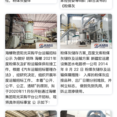
性，粉煤灰整体
家经贸委等6部门联合发布的
《粉煤灰
海螺物资阳光采购平台运输招标
粉煤灰储存方案_百度文库粉煤
公示 为做好 明珠 海螺 2021年
灰储存及运输方案 新疆宏远建
度粉煤灰及矿粉运输保供衔接工
设集团水电路桥一公司 2014
作，根据《汽车运输招标管理办
年 8 月 22 日 粉煤灰储存及运
法》，经研究决定，组织开展年
输保障措施： 入库的粉煤灰应
度运输招标工作。 本着“公开、
按品种、出厂日期分别堆放，并
公平、公正、透明”的原则，拟
树立标志。 做到先到先用，并
于2020年11月份开始通过海螺
防止混掺使用。
集团阳光采购平台公开招标，现
将具体招标事宜 公 示如下：