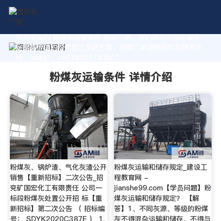
作为专业的 粉煤灰运输条件 制造厂家，我们致力于为您量身
定制高价值的粉体加工系统方案。获取厂家直销报价及技术支
持，请拨打：+8618037793862
粉煤灰运输条件 详情介绍
粉煤灰、锅炉渣、气化灰渣公开
粉煤灰运输和储存规定_建设工
销售【重新招标】二次公告_招
程教育网 -
兖矿国宏化工有限责任 公司一
jianshe99.com【学员问题】粉
标段粉煤灰处置公开招 标【重
煤灰运输和储存规定？ 【解
新招标】第二次公告 （ 招标编
答】1、不同灰源、等级的粉煤
号： SDYK2020C387E ） 1.
灰不得混杂运输和储存，不得与