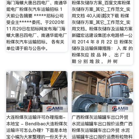
海门海螺大唐吕四电厂、南通华
粉煤灰储存方案_百度文库粉煤
能电厂粉煤灰汽车运输招标 1
灰储存方案_其它_工作范文_实
天前公告摘要 *****招标公司
用文档 40人阅读|次下载 粉煤
受业主*****委托，于2020年
灰储存方案_其它_工作范文_实
11月29日在招标网发布海门海
用文档。粉煤灰储存及运输方案
螺大唐吕四电厂、南通华能电厂
新疆宏远建设集团水电路桥一公
粉煤灰汽车运输招标。 各有关
司 2014 年 8 月 22 日 粉煤灰
单位请于前与公告中。
储存及运输保障措施： 入 库 的
粉煤灰应 按 品 种 、 出 厂 日
期 分 别 堆 放 ， 并 树
大连粉煤灰运输许可办理指南-
广西粉煤灰运输罐车出口外贸
本地宝 - Bendibao大连粉煤灰
水泥运输罐车出口报价运费广西
运输许可怎么办理？下面是本地
粉煤灰运输罐车出口外贸 水泥
宝小编为大家整理的一份关于大
运输罐车出口报价运费粉粒物料