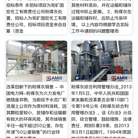
招标条件 本招标项目为兖矿国
其他材料混杂，并在运输和储存
宏化工有限责任公司粉煤灰处
过程中防止受潮。 2、粉煤灰在
置，招标人为兖矿国宏化工有限
运输和储存时，应防止污染环
责任公司，招标项目资金来自自
境。 以上内容均根据学员实际
筹（资金
工作中遇到的问题整理而
改革创新下的粉煤灰销售 - 中
粉煤灰综合利用管理办法_2013
国电力网-粉煤灰为火力发电厂
年1月5日，中华人民共和国国
燃烧废弃物，当前给予水泥厂和
家发展和改革委员会等10部门
混凝土公司作为原材料消耗，因
令第19号公布《粉煤灰综合利
其颗粒度较小，故储存和运输都
用管理办法》。该《办法》分总
有较大的环保风险，其市场销售
则、综合管理、鼓励措施、法律
半径一般不超过50公里，存在
责任、附则5章28条，自2013
所谓“50公里销售”的行业特
年3月1日起施行。1994年原国