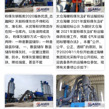
粉煤灰钢板库2020服务优质_志
太仓海螺粉煤灰及矿粉运输招标
趣网2 天前粉煤灰也不得和石
太仓海螺 2021年度粉煤灰及矿
灰、滑石粉、水泥等粉状物混存
粉运输招标公示 为做好太仓海
在同一仓库内，以免误用或混
螺 2021年度粉煤灰及矿粉运输
杂。 粉煤灰储存方式一般分为
保供衔接工作，根据《汽车运输
两种：一种是散装储存；一种是
招标管理办法》，本着“公开、
袋装存储。 一、散装储存 散装
公平、公正、透明”的原则，拟
储存粉煤灰时，一定要注意防
于2020年11月份开始通过海螺
潮、防水。粉煤灰受潮后要结
集团阳光采购平台公开招标，欢
块，降低强度，甚至不能
迎具备条件的运输单位参加，现
将有关事项公示如下：