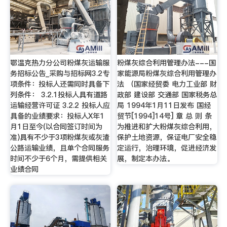
鄂温克热力分公司粉煤灰运输服
粉煤灰综合利用管理办法---国
务招标公告_采购与招标网3.2专
家能源局粉煤灰综合利用管理办
项条件：投标人还需同时具备下
法 （国家经贸委 电力工业部 财
列条件： 3.2.1投标人具有道路
政部 建设部 交通部 国家税务总
运输经营许可证 3.2.2 投标人应
局 1994年1月11日发布 国经
具备的业绩要求：投标人X年1
贸节[1994]14号] 章 总 则 条
月1日至今(以合同签订时间为
为推进和扩大粉煤灰综合利用，
准)具有不少于3项粉煤灰或灰渣
保护土地资源，保证电厂安全稳
公路运输业绩，且单个合同服务
定运行，治理环境，促进经济发
时间不少于6个月，需提供相关
展，制定本办法。
业绩合同