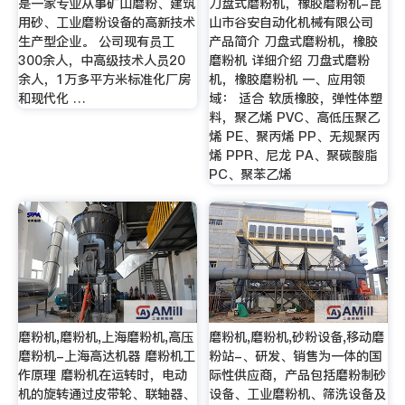
是一家专业从事矿山磨粉、建筑
刀盘式磨粉机，橡胶磨粉机-昆
用砂、工业磨粉设备的高新技术
山市谷安自动化机械有限公司
生产型企业。 公司现有员工
产品简介 刀盘式磨粉机，橡胶
300余人，中高级技术人员20
磨粉机 详细介绍 刀盘式磨粉
余人，1万多平方米标准化厂房
机，橡胶磨粉机 一、应用领
和现代化 …
域： 适合 软质橡胶，弹性体塑
料，聚乙烯 PVC、高低压聚乙
烯 PE、聚丙烯 PP、无规聚丙
烯 PPR、尼龙 PA、聚碳酸脂
PC、聚苯乙烯
磨粉机,磨粉机,上海磨粉机,高压
磨粉机,磨粉机,砂粉设备,移动磨
磨粉机-上海高达机器 磨粉机工
粉站-、研发、销售为一体的国
作原理 磨粉机在运转时，电动
际性供应商，产品包括磨粉制砂
机的旋转通过皮带轮、联轴器、
设备、工业磨粉机、筛洗设备及