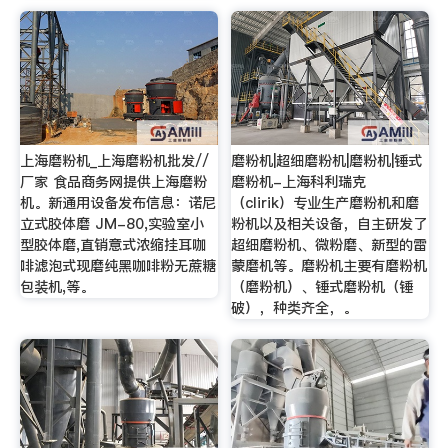
上海磨粉机_上海磨粉机批发//
磨粉机|超细磨粉机|磨粉机|锤式
厂家 食品商务网提供上海磨粉
磨粉机-上海科利瑞克
机。新通用设备发布信息：诺尼
（clirik）专业生产磨粉机和磨
立式胶体磨 JM-80,实验室小
粉机以及相关设备，自主研发了
型胶体磨,直销意式浓缩挂耳咖
超细磨粉机、微粉磨、新型的雷
啡滤泡式现磨纯黑咖啡粉无蔗糖
蒙磨机等。磨粉机主要有磨粉机
包装机,等。
（磨粉机）、锤式磨粉机（锤
破），种类齐全，。