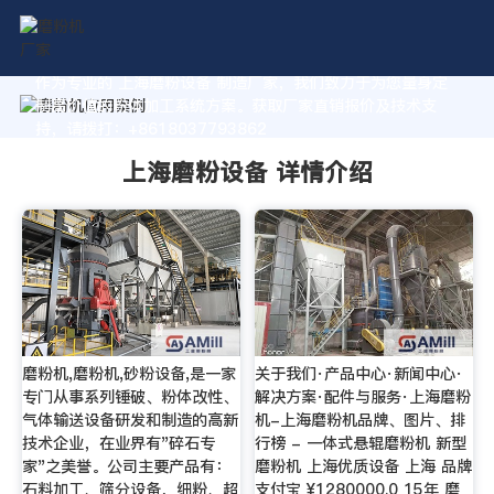
作为专业的 上海磨粉设备 制造厂家，我们致力于为您量身定
制高价值的粉体加工系统方案。获取厂家直销报价及技术支
持，请拨打：+8618037793862
上海磨粉设备 详情介绍
磨粉机,磨粉机,砂粉设备,是一家
关于我们·产品中心·新闻中心·
专门从事系列锤破、粉体改性、
解决方案·配件与服务·上海磨粉
气体输送设备研发和制造的高新
机-上海磨粉机品牌、图片、排
技术企业，在业界有"碎石专
行榜 - 一体式悬辊磨粉机 新型
家"之美誉。公司主要产品有：
磨粉机 上海优质设备 上海 品牌
石料加工、筛分设备，细粉、超
支付宝 ¥1280000.0 15年 磨