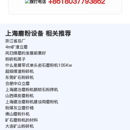
+8618037793862
上海磨粉设备 相关推荐
浙江省总厂
4m矿渣立磨
风扫煤磨的发展前景好
粉碎机筛子
什么是履带式单头岩石磨粉机105Kw
超细煤渣粉碎机
东莞矿石粉碎机
合肥中众立磨
上海建冶磨粉机鹅软石粉摔机
山西煤炭磨粉机
上海建冶磨粉机建设用磨粉机
粉煤灰立磨价格
佛山磨粉扑机
矿石磨粉机的材料
大连矿山粉碎机