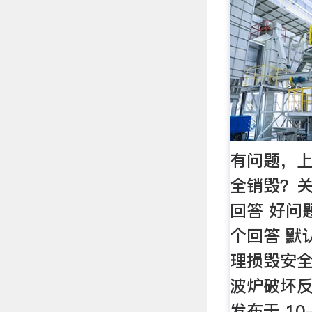
有问题，上
全销毁？关
回答 好问题
个回答 默
理损毁安全
波炉破坏
发布于 10