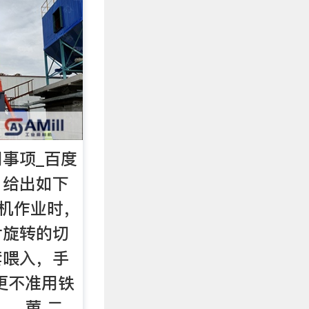
事项_百度
，给出如下
碎机作业时，
片旋转的切
套喂入，手
更不准用铁
。 莄 二、