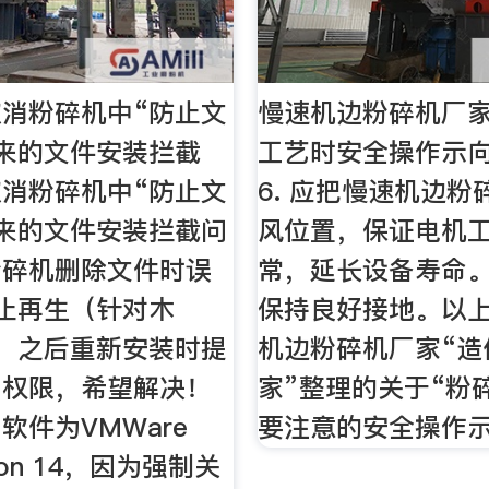
消粉碎机中“防止文
慢速机边粉碎机厂
来的文件安装拦截
工艺时安全操作示向
消粉碎机中“防止文
6. 应把慢速机边粉
来的文件安装拦截问
风位置，保证电机
粉碎机删除文件时误
常，延长设备寿命。8
止再生（针对木
保持良好接地。以
，之后重新安装时提
机边粉碎机厂家“造
问权限，希望解决！
家”整理的关于“粉
软件为VMWare
要注意的安全操作示
tion 14，因为强制关