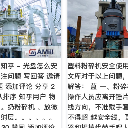
知乎 - 光盘怎么安
塑料粉碎机安全使用
注问题 写回答 邀请
文库对于以上问题
 添加评论 分享 2
解答： 蒀 一、粉
认排序 知乎用户 物
操作人员应离开锤
。扔粉碎机 、放微
线方向，不准戴手
反射层。。。。。。
不得超 越安全线，
-30 赞同 添加评论
器和棍棒代替手喂人