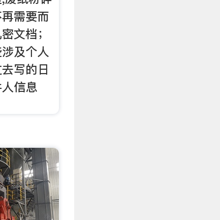
不再需要而
机密文档；
些涉及个人
过去写的日
件人信息
。