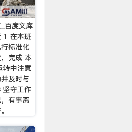
_百度文库
 1 在本班
执行标准化
，完成 本
 运转中注意
动并及时与
3 坚守工作
况，有事离
许。