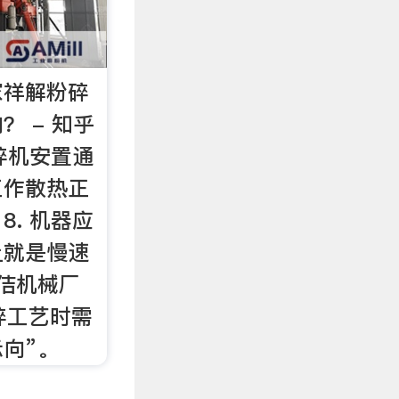
家祥解粉碎
？ - 知乎
碎机安置通
工作散热正
. 机器应
上就是慢速
佶机械厂
碎工艺时需
向”。