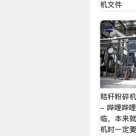
机文件
秸秆粉碎机
- 哔哩哔哩 -
临，本来
机时一定