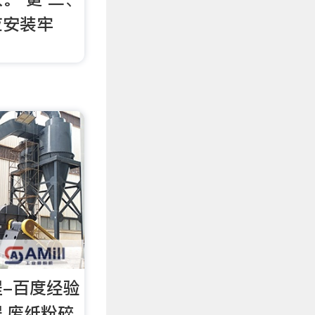
应安装牢
-百度经验
,废纸粉碎