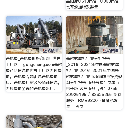
品细度0.613mm—0.033mm，
也可增加特殊装置
悬辊磨_悬辊磨价格/采购-世界
悬辊式磨机行业分析报告
工厂网 - gongchang.com悬辊
_2016-2021年中国悬辊式磨
磨产品信息由世界工厂网为你提
机行业 2016-2021年中国悬
供，悬辊磨专题汇总悬辊磨供
辊式磨机行业市场前瞻与投资规
应、悬辊磨厂家及经销商信息,
划分析报告 服务形式：文本 +
为您提供全面的悬辊磨出厂。
电子版 客户服务专线：0755 -
82925195 / 82925295 免费
服务：RMB9800（增值税发
票） 英文