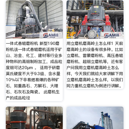
一体式悬辊磨粉机 新型190磨
用立磨机磨高岭土怎么样1 天前
粉机该一体式悬辊磨机适用于矿
磨高岭土的设备有很多种。比如
山、冶金、化工、建材等行业多
立磨机、雷蒙磨粉机、高压悬辊
种物料的高细制粉加工，成品粒
磨粉机、超细立磨机等，近有客
度细可达20μm 。 适用于研磨
户问我用立磨机磨高岭土怎么
莫氏硬度不大于9.3级、含水量
样，今天我们就给大家讲解下用
10％以下非易燃易爆的各种矿
立磨机磨高岭土怎么样，以我们
石，如重晶石、方解石、大理
同力重机立磨机为例进行讲解。
石、石灰石及陶瓷。 此磨机生
产的成品粒径