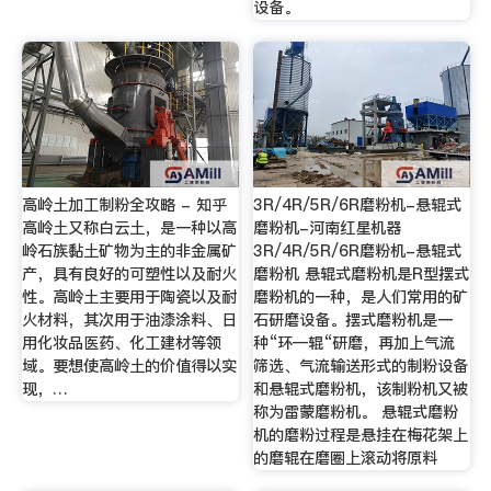
设备。
高岭土加工制粉全攻略 - 知乎
3R/4R/5R/6R磨粉机-悬辊式
高岭土又称白云土，是一种以高
磨粉机-河南红星机器
岭石族黏土矿物为主的非金属矿
3R/4R/5R/6R磨粉机-悬辊式
产，具有良好的可塑性以及耐火
磨粉机 悬辊式磨粉机是R型摆式
性。高岭土主要用于陶瓷以及耐
磨粉机的一种，是人们常用的矿
火材料，其次用于油漆涂料、日
石研磨设备。摆式磨粉机是一
用化妆品医药、化工建材等领
种“环—辊“研磨，再加上气流
域。要想使高岭土的价值得以实
筛选、气流输送形式的制粉设备
现，…
和悬辊式磨粉机，该制粉机又被
称为雷蒙磨粉机。 悬辊式磨粉
机的磨粉过程是悬挂在梅花架上
的磨辊在磨圈上滚动将原料