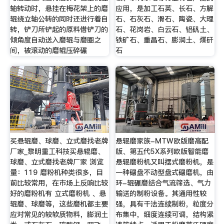
轴转动时，悬挂在梅花架上的磨
应用，是加工石英、长石、方解
辊绕立轴公转的同时还进行着自
石、石灰石、滑石、陶瓷、大理
转，铲刀所铲起的原料借铲刀的
石、花岗岩、白云石、铝矾土、
倾角度自动送入磨辊与磨圈之
铁矿石、重晶石、膨润土、煤矸
间，被滚动的磨辊压碎碾
石
买悬辊磨、球磨、立式磨找老牌
悬辊磨家族-MTW欧版磨高配
厂家_黎明重工科技买悬辊磨、
版、第五代5X系列欧版智能磨
球磨、立式磨找老牌厂家 浏览
悬辊磨粉机又叫摆式磨粉机，是
量：119 磨粉机种类很多，目
一种碾盘不动型盘式碾磨机，由
前比较常用，在市场上反响比较
环-辊碾磨结合气流筛选、气力
好的磨粉机有 立式磨粉机 、悬
输送的制粉设备。其通用性较
辊磨、球磨等，这些磨机都主要
强，具有干法连续制粉，粒度分
应对常见的较软质物料，膨润土
布集中，细度连续可调，结构紧