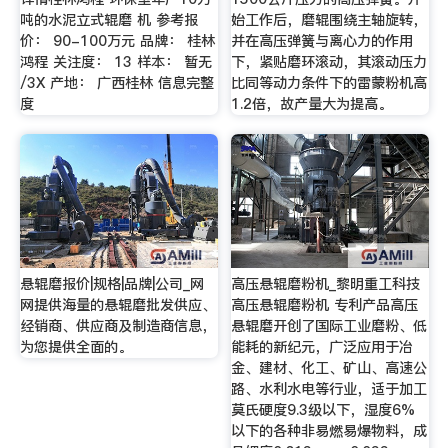
吨的水泥立式辊磨 机 参考报
始工作后，磨辊围绕主轴旋转，
价： 90-100万元 品牌： 桂林
并在高压弹簧与离心力的作用
鸿程 关注度： 13 样本： 暂无
下，紧贴磨环滚动，其滚动压力
/3X 产地： 广西桂林 信息完整
比同等动力条件下的雷蒙粉机高
度
1.2倍，故产量大为提高。
悬辊磨报价|规格|品牌|公司_网
高压悬辊磨粉机_黎明重工科技
网提供海量的悬辊磨批发供应、
高压悬辊磨粉机 专利产品高压
经销商、供应商及制造商信息，
悬辊磨开创了国际工业磨粉、低
为您提供全面的。
能耗的新纪元，广泛应用于冶
金、建材、化工、矿山、高速公
路、水利水电等行业，适于加工
莫氏硬度9.3级以下，湿度6%
以下的各种非易燃易爆物料，成