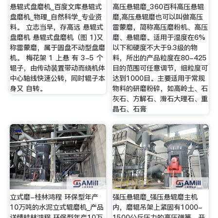
悬辊式盘磨机_百度文库悬辊式
高压悬辊磨_360百科高压悬辊
盘磨机_物理_自然科学_专业资
磨,高压悬辊磨也可以叫做高压
料。 立志当早，存高远 悬辊式
雷蒙磨，简称高压磨粉机、高压
盘磨机 悬辊式盘磨机（图 1)又
磨、悬辊磨。适用于湿度在6%
称雷蒙磨，属于圆盘不动型盘磨
以下和硬度不大于9.3级的物
机。 梅花架 1 上悬 有 3-5 个
料，所出的产品粒度在80-425
辊子，由传动装置带动而绕机体
目的范围可任意调节，细粒度可
中心轴线快速公转，同时辊子本
达到1000目。主要适用于常规
身又 自转。
物料的研磨粉碎，如高岭土、石
灰石、方解石、滑石大理石、重
晶石、石膏
立式磨-桂林鸿程 环保型年产
强压悬辊磨_强压悬辊磨主机
10万吨的水泥立式辊磨机_产品
内，磨辊吊架上紧固有1000-
详情桂林鸿程 环保型年产10万
1500公斤压力的高压弹簧。开