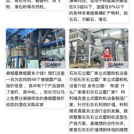
类，或石灰石、碳酸钙、双飞
凑等特点，适用于粉磨莫氏硬度
粉、滑石粉等灰钙机。
在9.3级以下、湿度在6%以下
的各种非易燃易爆矿产物料，如
长石、方解石、滑石
悬辊磨悬辊磨多少钱？我们这里
石灰石立磨厂家立式磨粉机设备
一共为您找到46个悬辊磨产品
介绍石灰石立磨厂家立式磨粉机
报价信息 ，其中有7个产品提供
设备介绍 发布日期： 导读: 什
了报价，其中低。，您也可以马
么厂家是石灰石立磨厂家？ 科
上免费注册提供您的悬辊磨报价
利瑞克是立式磨粉机设备制造厂
给您的潜在采购买家
家，针对石灰石利用价值，科利
瑞克高度关注该行业的发展，提
供整套石灰石立式磨粉机选型生
产线方案，是理想的合作伙伴，
更是石灰石价值得到体现的理想