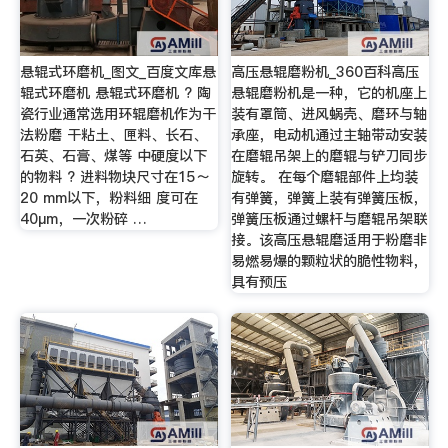
悬辊式环磨机_图文_百度文库悬
高压悬辊磨粉机_360百科高压
辊式环磨机 悬辊式环磨机 ? 陶
悬辊磨粉机是一种，它的机座上
瓷行业通常选用环辊磨机作为干
装有罩筒、进风蜗壳、磨环与轴
法粉磨 干粘土、匣料、长石、
承座，电动机通过主轴带动安装
石英、石膏、煤等 中硬度以下
在磨辊吊架上的磨辊与铲刀同步
的物料 ? 进料物块尺寸在15～
旋转。 在每个磨辊部件上均装
20 mm以下，粉料细 度可在
有弹簧，弹簧上装有弹簧压板，
40μm，一次粉碎 …
弹簧压板通过螺杆与磨辊吊架联
接。该高压悬辊磨适用于粉磨非
易燃易爆的颗粒状的脆性物料，
具有预压