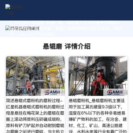
作为专业的 悬辊磨 制造厂家，我们致力于为您量身定制高价
值的粉体加工系统方案。获取厂家直销报价及技术支持，请拨
打：+8618037793862
悬辊磨 详情介绍
简述悬辊式磨粉机的磨粉过程-
悬辊磨粉机_悬辊磨粉机主要适
红星机器悬辊式磨粉机的磨粉过
用于加工莫氏硬度9.3级以下，
程是悬挂在梅花架上的磨辊在磨
湿度在6%以下的各种非易燃易
圈上滚动将原料压碎碾成细粉，
爆矿产物料的加工，在冶金、建
原料有铲刀铲起并自动射到磨辊
材、化工、矿山、高速公路建
与磨圈之间进行磨碎。当主机立
设、水利水电等行业有着广泛的