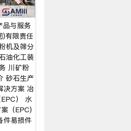
 产品与服务
团)有限责任
磨粉机及筛分
 石油化工装
务 川矿粉
介 砂石生产
解决方案 冶
EPC） 水
案（EPC)
备件易损件