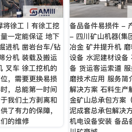
悍将徐工丨有徐工挖
备品备件易损件 -
量一定能保证 地下
- 四川矿山机器(集
 掘进机 凿岩台车/钻
冶金 矿井提升机 
 筛分机 装载及搬运
设备 水泥建材设备
机 叉车 徐工挖机的
备 货运客运索道 服
到位，需要更换易损
磨技术应用 服务简
养时，总能第一时间
解决方案 石料生产
对于我们土方剥离和
金矿山总承包方案（
提供了有力的保障，
泥成套总承包解决方
我们的维修
机电设备安装 备品
川矿商城