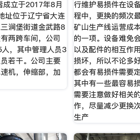
楷成立于2017年8月
行维护易损件在设
地址位于辽宁省大连
程中，更换的频次
三涧堡街道金武路8
矿山生产线运营成
设有两跨车间，公司
的一项。设备难免
5人，其中管理人员3
以及配件的相互作
人员若干。公司主要
损坏，所以不论多
减速机，伸缩部，加
都会有易损件需要
其中有一些最容易
需要注意做好相关
作，尽量减少更换
生产