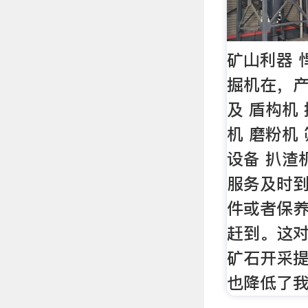
矿山利器 
掘机在，产
及 盾构机
机 磨粉机
设备 扒渣
服务及时
件或者保
赶到。这
矿石开采
也降低了