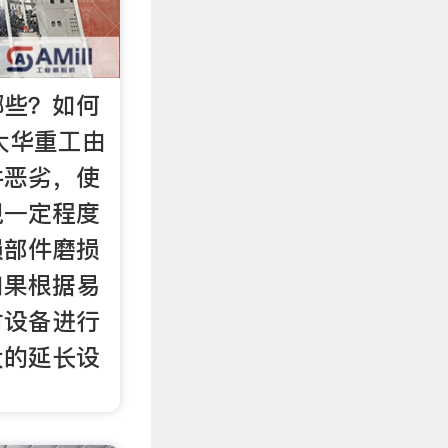
哪些？如何
 大华重工由
件恶劣，使
现一定程度
损部件磨损
如果根据易
对设备进行
大的延长设