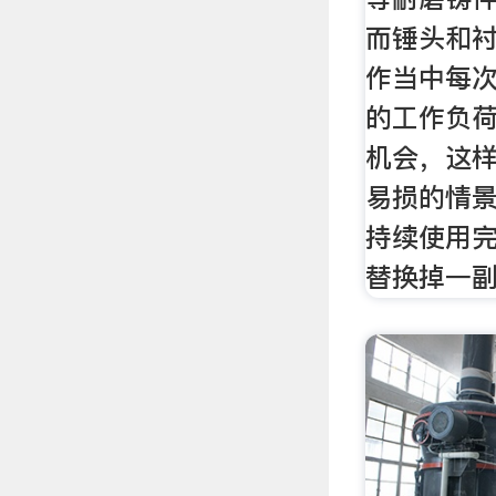
而锤头和
作当中每
的工作负
机会，这
易损的情
持续使用完
替换掉一