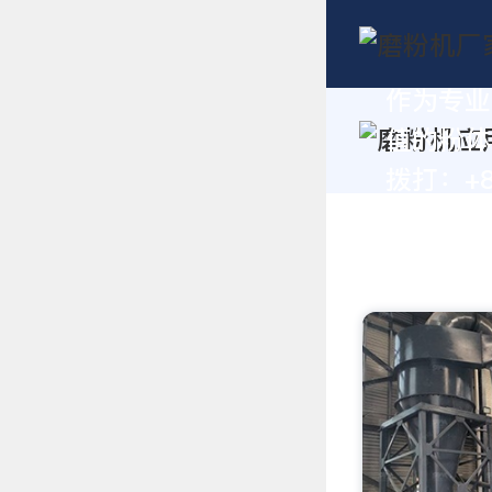
作为专业
值的粉体
拨打：+86