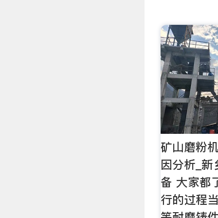
矿山磨粉
因分析_新
备 大家都
行的过程
等耐磨铸