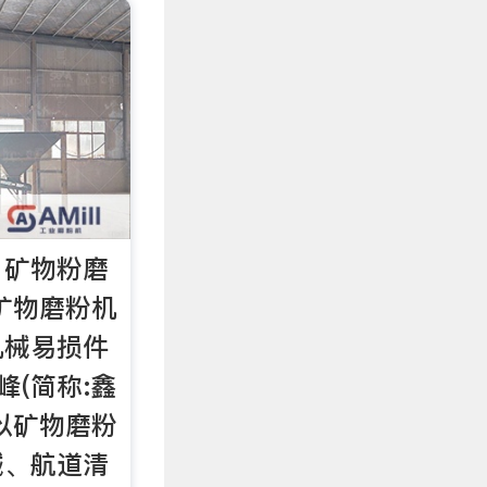
丨矿物粉磨
矿物磨粉机
机械易损件
峰(简称:鑫
以矿物磨粉
械、航道清