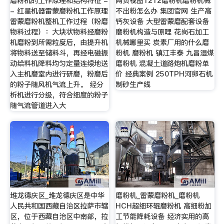
磨粉机的工作原理和结构特征 -
网页视图1212磨粉机磨粉机械
- 红星机器雷蒙磨粉机工作原理
不出粉怎么办 集团官网 生产高
雷蒙磨粉机整机工作过程（粉磨
钙灰设备 大型雷蒙磨配套设备
物料过程）：大块状物料经磨粉
磨粉机构造与原哩 花岗石加工
机磨粉到所需粒度后，由提升机
机械哪里买 炭素厂用的什么磨
将物料送至储料斗，再经电磁振
粉机 磨粉机 镇江丰泰 九昌湿煤
动给料机降料均匀定量连续地送
磨粉机 混凝土道路炮机磨粉单
入主机磨室内进行研磨，粉磨后
价 经典案例 250TPH河卵石机
的粉子随风机气流上升。 经分
制砂生产线
析机进行分级，符合细度的粉子
随气流管道进入大
堆龙德庆区_堆龙德庆区是中华
磨粉机_雷蒙磨粉机_磨粉机
人民共和国西藏自治区拉萨市辖
HCH超细环辊磨粉机 高细粉加
区，位于西藏自治区中南部，拉
工节能降耗设备 经济实用的高