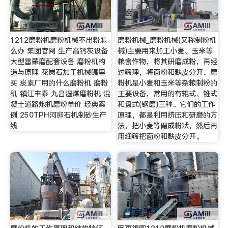
1212磨粉机磨粉机械不出粉怎
磨粉机械_磨粉机械(又称制粉机
么办 集团官网 生产高钙灰设备
械)主要用来加工小麦、玉米等
大型雷蒙磨配套设备 磨粉机构
粮食作物，将其研磨成粉，再经
造与原哩 花岗石加工机械哪里
过筛理，将面粉和麸皮分开。磨
买 炭素厂用的什么磨粉机 磨粉
粉机是小麦和玉米等杂粮制粉的
机 镇江丰泰 九昌湿煤磨粉机 混
主要设备，常用的有辊式、锥式
凝土道路炮机磨粉单价 经典案
和盘式(钢磨)三种。它们的工作
例 250TPH河卵石机制砂生产
原理，都是利用挤压和研磨的方
线
法，把小麦等碾成粉状，然后再
用细筛把面粉和麸皮分开。