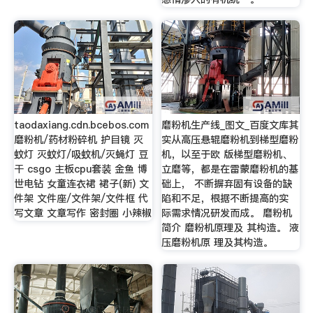
taodaxiang.cdn.bcebos.com
磨粉机生产线_图文_百度文库其
磨粉机/药材粉碎机 护目镜 灭
实从高压悬辊磨粉机到梯型磨粉
蚊灯 灭蚊灯/吸蚊机/灭蝇灯 豆
机，以至于欧 版梯型磨粉机、
干 csgo 主板cpu套装 金鱼 博
立磨等，都是在雷蒙磨粉机的基
世电钻 女童连衣裙 裙子(新) 文
础上， 不断摒弃固有设备的缺
件架 文件座/文件架/文件框 代
陷和不足，根据不断提高的实
写文章 文章写作 密封圈 小辣椒
际需求情况研发而成。 磨粉机
简介 磨粉机原理及 其构造。 液
压磨粉机原 理及其构造。