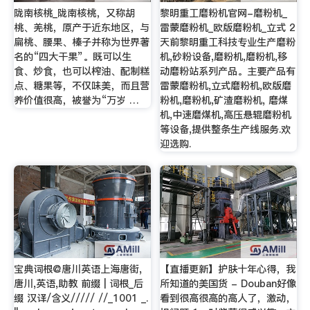
陇南核桃_陇南核桃，又称胡
黎明重工磨粉机官网-磨粉机_
桃、羌桃，原产于近东地区，与
雷蒙磨粉机_欧版磨粉机_立式 2
扁桃、腰果、榛子并称为世界著
天前黎明重工科技专业生产磨粉
名的“四大干果”。既可以生
机,砂粉设备,磨粉机,磨粉机,移
食、炒食，也可以榨油、配制糕
动磨粉站系列产品。主要产品有
点、糖果等，不仅味美，而且营
雷蒙磨粉机,立式磨粉机,欧版磨
养价值很高，被誉为“万岁 …
粉机,磨粉机,矿渣磨粉机, 磨煤
机,中速磨煤机,高压悬辊磨粉机
等设备,提供整条生产线服务.欢
迎选购.
宝典词根@唐川英语上海唐街,
【直播更新】护肤十年心得，我
唐川,英语,助教 前缀 | 词根_后
所知道的美国货 - Douban好像
缀 汉译/含义///// //_1001 _.
看到很高很高的高人了，激动，