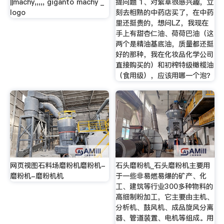
||machy,,,,, giganto machy _
提问题 1、对紫草很感兴趣，立
logo
刻去相熟的中药店买了，在中药
里还挺贵的，想问LZ，我现在
手上有甜杏仁油、荷荷巴油（这
两个是精油基底油，质量都还挺
好的那种，我在化妆品化学公司
直接购买的）和初榨特级橄榄油
（食用级），应该用哪一个泡？
网页视图石料场磨粉机磨粉机-
石头磨粉机_石头磨粉机主要用
磨粉机-磨粉机机
于一些非易燃易爆的矿产、化
工、建筑等行业300多种物料的
高细制粉加工，它主要由主机、
分析机、鼓风机、成品旋风分离
器、管道装置、电机等组成。用