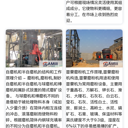
户可根据现场情况灵活使用其组
成成分。它使物料更精细，更容
易分工，在市场上收到热烈欢
迎。
自磨机和半自磨机的结构和工作
雷蒙磨粉机工作原理,雷蒙磨粉
原理介绍 - 磨粉机,磨粉机,制砂
机构造,雷蒙磨粉机用途和使用
自磨机和半自磨机与球磨机和棒
雷蒙机为常用磨粉设备，主要用
磨机同属卧式放置的筒式磨矿设
于重晶石、方解石、钾长石、滑
备。 与球磨机和棒磨机不同的
石、大理石、石灰石、白云石、
是借助于被处理物料本身（或加
莹石、石灰、活性白土、活性
入少量介质）在简体内相互连续
炭、膨润土、高岭土、水泥、磷
的冲击、滚落磨削而使物料粉
矿石、石膏、玻璃、保温材料等
碎。根据磨机简体内钢球充填率
莫氏硬度不大于9.3级，湿度在
的不同分为自磨机和半自磨机。
6%以下的非易燃易爆的矿产、