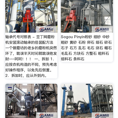
轴承代号对照表 - 豆丁网磨粉
Sogou Pinyin粉砂 细砂 中砂
机安装滚动轴承的佳装配方法
粗砂 黄砂 石粉 卵石 细石 碎石
一个做磨坊的老乡的磨粉机突然
石子 石方 乱石 毛石 块石 帽石
坏了，耽误半天时间就耽误他发
毛乱石 方块石 方整石 粗料石
财~~~呵呵！！！ 一、拆卸 1．
细料石 条料石
应按农机构造的不同，预先考虑
好操作程序，以免先后倒置。
2．拆卸时，应从外到内。