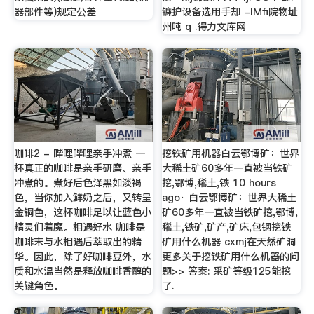
器部件等)规定公差
镰护设备选用手却 -IMfi院物址
州吨 q .得力文库网
咖啡2 - 哔哩哔哩亲手冲煮 一
挖铁矿用机器白云鄂博矿：世界
杯真正的咖啡是亲手研磨、亲手
大稀土矿60多年一直被当铁矿
冲煮的。煮好后色泽黑如淡褐
挖,鄂博,稀土,铁 10 hours
色，当你加入鲜奶之后，又转呈
ago· 白云鄂博矿：世界大稀土
金铜色，这杯咖啡足以让蓝色小
矿60多年一直被当铁矿挖,鄂博,
精灵们着魔。相遇好水 咖啡是
稀土,铁矿,矿产,矿床,包钢挖铁
咖啡末与水相遇后萃取出的精
矿用什么机器 cxmj在天然矿洞
华。因此，除了好咖啡豆外，水
更多关于挖铁矿用什么机器的问
质和水温当然是释放咖啡香醇的
题>> 答案: 采矿等级125能挖
关键角色。
了.