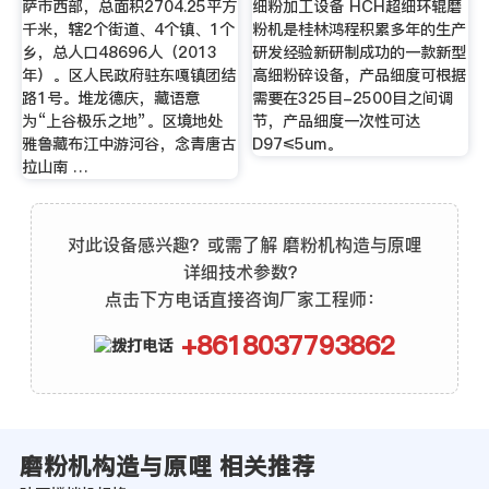
萨市西部，总面积2704.25平方
细粉加工设备 HCH超细环辊磨
千米，辖2个街道、4个镇、1个
粉机是桂林鸿程积累多年的生产
乡，总人口48696人（2013
研发经验新研制成功的一款新型
年）。区人民政府驻东嘎镇团结
高细粉碎设备，产品细度可根据
路1号。堆龙德庆，藏语意
需要在325目-2500目之间调
为“上谷极乐之地”。区境地处
节，产品细度一次性可达
雅鲁藏布江中游河谷，念青唐古
D97≤5um。
拉山南 …
对此设备感兴趣？或需了解 磨粉机构造与原哩
详细技术参数？
点击下方电话直接咨询厂家工程师：
+8618037793862
磨粉机构造与原哩 相关推荐