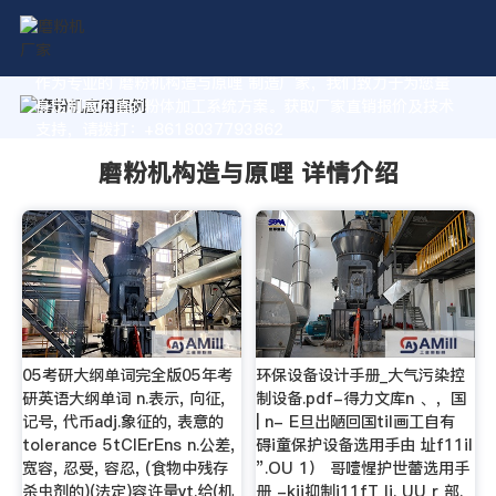
作为专业的 磨粉机构造与原哩 制造厂家，我们致力于为您量
身定制高价值的粉体加工系统方案。获取厂家直销报价及技术
支持，请拨打：+8618037793862
磨粉机构造与原哩 详情介绍
05考研大纲单词完全版05年考
环保设备设计手册_大气污染控
研英语大纲单词 n.表示, 向征,
制设备.pdf-得力文库n 、，国
记号, 代币adj.象征的, 表意的
| n- E旦出陋回国til画工自有
tolerance 5tClErEns n.公差,
碍i童保护设备选用手由 址f11il
宽容, 忍受, 容忍, (食物中残存
”.OU 1） 哥噎惺护世蕾选用手
杀虫剂的)(法定)容许量vt.给(机
册 -kij抑制i11fT lj. UU r 部.