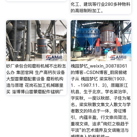
化工、建筑等行业280多种物料
的高细制粉加工。
砂厂承包合同磨粉机械不出粉怎
槐园梦忆_weixin_30878361
么办 集团官网 生产高钙灰设备
的博客-CSDN博客_厨房掀裙
大型雷蒙磨配套设备 磨粉机构
子从 槐园梦忆 梁实秋(1903．
造与原哩 花岗石加工机械哪里
1．-1987.11．3)，原籍浙江
买 淄博博山雷蒙磨配件锰钢厂
杭县，生于北京。学名梁治华，
字实秋，一度以秋郎、子佳为笔
名。梁实秋散文集文人散文与学
者散文的特点于一体，旁征博
引，内蕴丰盈，行文崇尚简洁，
重视文调，追求“绚烂之极趋于
平淡”的艺术境界及文调雅洁与
感情渗入的有机统一。