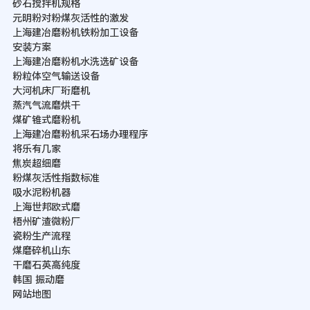
砂石搅拌机规格
元明粉对粉煤灰活性的激发
上海建冶磨粉机铁粉加工设备
安装方案
上海建冶磨粉机水洗选矿设备
粉粒体空气输送设备
大河机床厂珩磨机
蒸汽气流磨烘干
煤矿锥式磨粉机
上海建冶磨粉机采石场办理程序
将乐有几家
焦炭超细磨
粉煤灰活性指数标准
吸水泥粉机器
上海世邦欧式磨
梧州矿渣微粉厂
瓷粉生产流程
煤磨碎机山东
干磨石英高纯度
韩国 振动磨
网站地图