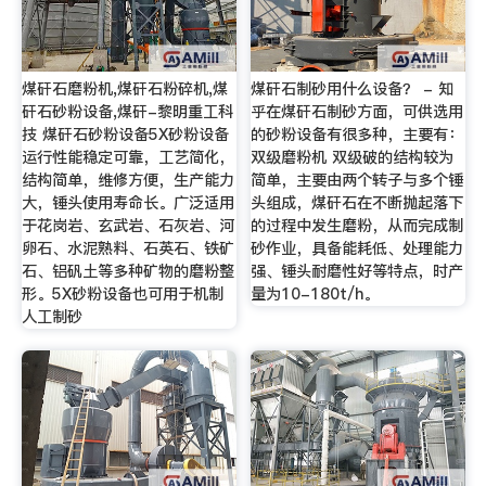
煤矸石磨粉机,煤矸石粉碎机,煤
煤矸石制砂用什么设备？ - 知
矸石砂粉设备,煤矸-黎明重工科
乎在煤矸石制砂方面，可供选用
技 煤矸石砂粉设备5X砂粉设备
的砂粉设备有很多种，主要有：
运行性能稳定可靠，工艺简化，
双级磨粉机 双级破的结构较为
结构简单，维修方便，生产能力
简单，主要由两个转子与多个锤
大，锤头使用寿命长。广泛适用
头组成，煤矸石在不断抛起落下
于花岗岩、玄武岩、石灰岩、河
的过程中发生磨粉，从而完成制
卵石、水泥熟料、石英石、铁矿
砂作业，具备能耗低、处理能力
石、铝矾土等多种矿物的磨粉整
强、锤头耐磨性好等特点，时产
形。5X砂粉设备也可用于机制
量为10-180t/h。
人工制砂