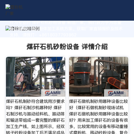
作为专业的 煤矸石机砂粉设备 制造厂家，我们致力于为您量
身定制高价值的粉体加工系统方案。获取厂家直销报价及技术
支持，请拨打：+8618037793862
煤矸石机砂粉设备 详情介绍
煤矸石机制砂符合建筑用沙要求
煤矸石做机制砂用哪种设备比较
吗？煤矸石制沙机哪种好 煤矸
好（煤矸石做机制砂现场试机
石制沙机与振动给料机、振动筛
煤矸石做机制砂用哪种设备比较
和输送带组成一套完整的煤矸石
好？用来加工煤矸石的设备有很
加工生产线，如上图所示，经双
多，比较常用的设备有移动重锤
转子砂粉设备加工后不满足成品
式磨粉机、移动砂粉设备、复合