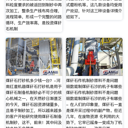
料粒度要求的被返回到制砂中再
式磨粉机等。这几款设备均受用
次加工，整条生产线布局合理，
户欢迎，针对这三种设备详情介
流程简单，形成一个完整的闭路
绍如下。
循环，生产效率高，是投资煤矸
石机制
煤矸石打砂机多少钱一台？-河
煤矸石作机制砂原料不是问题
南红星机器煤矸石打砂机是用于
细数能制煤矸石沙的机子有哪些
煤矸石制备机制砂必不可少的核
煤矸石作机制砂原料不是问题
心机械之一，在天然砂日渐匮乏
细数能制煤矸石沙的机子有哪些
的今天，煤矸石因资源储量多，
- 在人们的印象里，煤矸石一直
且易于制砂加工，所以越来越多
是煤开采过程中的副产物。但近
的客户开始研究使用煤矸石制备
几年，在废物资源 化利用的大
机制砂，这不，前来！其中问及
势下，它早已摇身一变成为了机