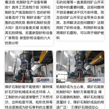
看这些 机制砂生产设备有哪
石的处理等一直是困扰矿山开采
些？具体工艺流程介绍 河卵石
过程中的重要问题。这些问题得
制砂生产线选购技巧 您的砂粉
不到妥善解决不仅污染环境，而
设备选对了吗 制砂设备广泛范
且会给矿山开采企业带来众多麻
围的应用优势 鹅卵石制砂投资
烦。怎样解决这些问题呢？这就
大吗？选对设备是关键 处理石
用到了砂粉设备。利用砂粉设备
英石别烦恼，宏基新型砂粉设备
将煤矸石磨粉，可以用于锅炉燃
厂家帮您 新型砂粉设备的六大
料
优势分析
煤矸石制砂能不能使用？哪种煤
机制砂成为主心骨，煤矸石能做
矸石打砂机械成本低还环保 人
机制砂吗？制砂方案推荐及 煤
工制砂的兴起逐渐替代了天然河
矸石能做机制砂，煤矸石处理后
沙，出料粒度可调，粒形优异等
质量好 2、煤矸石制砂成品的用
特点逐渐成为砂石骨料的主要资
途广泛： ①煤矸石烧结空心