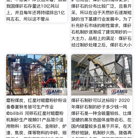
我国煤矸石存量达10亿吨以
煤矸石的分布比较广泛，且易开
上，并且每年还将持续排出1亿
采，所以在迫于天然砂石逐渐短
吨左右，所以这不管从
缺的当下基建行业发展中。为了
补充砂石市场的刚性需求，煤矸
石机制砂逐渐成了建筑用砂的一
大主力。品相上的满足：煤矸石
经过制砂处理之后，煤矸石大小
磨粉煤炭，红星对辊磨粉砂粉设
煤矸石制砂可以达标吗？2020
备春夏秋冬皆可生产作业
年煤矸石制的砂子多少钱一吨
@bilibili 河卵石红星对辊磨粉
煤矸石是一种含碳量较低、比煤
机制砂生产视频01产品简介适
坚硬的黑灰色固体废物岩石，在
用物料：如石灰石、金刚砂、炉
国内储量较多且易于开采，在天
渣、焦炭、煤等物料的中碎，细
然砂短缺，机制砂火热，提倡再