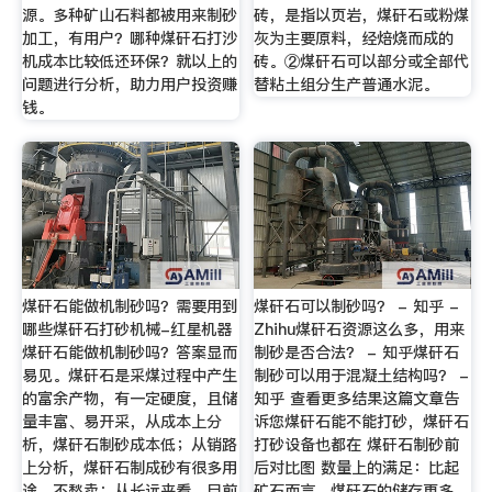
源。多种矿山石料都被用来制砂
砖，是指以页岩，煤矸石或粉煤
加工，有用户？哪种煤矸石打沙
灰为主要原料，经焙烧而成的
机成本比较低还环保？就以上的
砖。②煤矸石可以部分或全部代
问题进行分析，助力用户投资赚
替粘土组分生产普通水泥。
钱。
煤矸石能做机制砂吗？需要用到
煤矸石可以制砂吗？ - 知乎 -
哪些煤矸石打砂机械-红星机器
Zhihu煤矸石资源这么多，用来
煤矸石能做机制砂吗？答案显而
制砂是否合法？ - 知乎煤矸石
易见。煤矸石是采煤过程中产生
制砂可以用于混凝土结构吗？ -
的富余产物，有一定硬度，且储
知乎 查看更多结果这篇文章告
量丰富、易开采，从成本上分
诉您煤矸石能不能打砂，煤矸石
析，煤矸石制砂成本低；从销路
打砂设备也都在 煤矸石制砂前
上分析，煤矸石制成砂有很多用
后对比图 数量上的满足：比起
途，不愁卖；从长远来看，目前
矿石而言，煤矸石的储存更多，