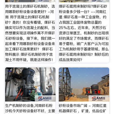
用于混凝土的煤矸石机制砂，选
煤矸石能用来制砂吗?煤矸石砂
用哪款砂粉设备设备更好？-河
粉设备多少钱一台？--河南红
南 用于混凝土的煤矸石机制
星 煤矸石是一种工业废物，约
砂？是的！你没有看错，煤矸石
占我国工业固体废物总量的
确实可以作为混凝土的配料，当
25%左右。近年来，天然沙石
然想要实现这项操作离不开煤矸
资源日渐匮乏，机制砂的出现很
石砂粉设备，接下来，我们就一
好的满足了市场需求，而煤矸石
起来看下用哪款砂粉设备设备来
易于磨粉，被广大客户认为可加
加工煤矸石效果更好？ 煤矸石
工为机制砂用于基建领域。那么
物料展示 煤矸石机制砂用于混
煤矸石能用来制砂吗？制砂后的
凝土不用怀疑，就是这样操作！
成品效果如何？
生产机制砂的设备,河南碎石粉
砂粉设备市场广阔 - 河南红星
沙机今天砂粉设备好不好，主要
机器煤矸石 ，矿渣，低品位矿