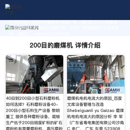
作为专业的 200目的磨煤机 制造厂家，我们致力于为您量身
定制高价值的粉体加工系统方案。获取厂家直销报价及技术支
持，请拨打：+8618037793862
200目的磨煤机 详情介绍
40目到200目小型石料磨粉机
磨煤机电机电流大的原因_百度
如何选择？石料磨粉设备40-
文库设备管理与改造
200目小型石料生产设备 黎明
Shebeiguanli yu Gaizao 磨煤
重工 提供各种磨粉设备，能够
机电机电流大的原因分析 李 军
生产低于200目细度矿粉的矿石
（广东省粤电集团有限公司沙角
磨粉机有雷蒙磨粉机、高压磨粉
C 电厂， 广东 东莞 523908