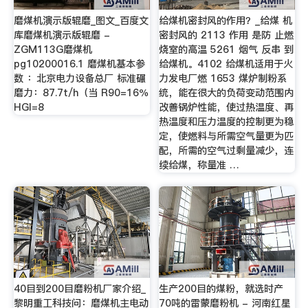
磨煤机演示版辊磨_图文_百度文
给煤机密封风的作用？_给煤 机
库磨煤机演示版辊磨 -
密封风的 2113 作用 是防 止燃
ZGM113G磨煤机
烧室的高温 5261 烟气 反串 到
pg10200016.1 磨煤机基本参
给煤机。4102 给煤机适用于火
数 ：北京电力设备总厂 标准碾
力发电厂燃 1653 煤炉制粉系
磨力：87.7t/h（当 R90=16％
统，能在很大的负荷变动范围内
HGI=8
改善锅炉性能，使过热温度、再
热温度和压力温度的控制更为稳
定，使燃料与所需空气量更为匹
配，所需的空气过剩量减少，连
续给煤，称量准 …
40目到200目磨粉机厂家介绍_
生产200目的煤粉，就选时产
黎明重工科技问：磨煤机主电动
70吨的雷蒙磨粉机 - 河南红星