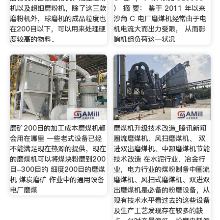
机以及超细磨粉机，除了这三款
） 摘 要： 鉴于 2011 年以来
磨粉机外，球磨机的成品粒度也
沙角 C 电厂磨煤机经常由于电
在200目以下，可以用来处理硬
机电流大而出力受限， 从而影
度较高的物料。
响机组负荷这一状况
磨矿200目的加工成本磨煤机都
磨煤机升级技术改造_腾讯新闻
会用在哪里 一些老式设备已经
圈流磨煤机、风扫磨煤机、 双
不能满足现在热源的提供，现在
进双出磨煤机、中卸磨煤机节能
的磨煤机可以将煤块粉磨到200
技术改造 在水泥行业、冶金行
目-300目的 细度200目的磨煤
业，电力行业的煤粉制备中圈流
机 煤炭磨矿 作业中的通用设备
磨煤机、风扫式磨煤机、双进双
电厂磨煤
出磨煤机是必备的粉磨设备，从
现有技术水平看过去的这些设备
及生产工艺发现存在较多的缺