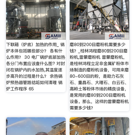
下联箱（炉底）加热的作用_ 锅
磨80到200目磨粉机需要多少
炉本体包括哪些部分？ 各有什
钱？_桂林鸿程磨80到200目磨
么作用？ 30 电厂锅炉底部加热
粉机,雷蒙磨粉机 雷蒙磨粉机，
各分门布置应该查什么图? 对封
是桂林鸿程立足非金属矿粉体市
闭在锅炉内的水加热,其温度逐
场制造的磨粉机设备，可用来磨
步高升的过程是什么？ 余热锅
80-600目的粉，是助力石灰
炉预热器管路结垢如何清理 锅
石、重晶石、大理石、白云石、
炉工作程序 65
高岭土等粉体市场的精良设备，
是常用的磨80到200目磨粉机
设备。那么，这样的雷蒙磨粉机
需要多少钱？