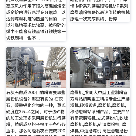
高压风力作用下喷入高温燃烧室
情 MP系列磨煤喷粉机MP系列
或窑炉内进行悬浮充分燃烧，以
磨煤喷粉机是以高速旋转的机械
达到煤粉利雍的热量的目的，所
原理一次完成供给、粉碎
以对煤地要求比较高，被粉碎的
煤中不能含有铁丝铁钉铁块等一
切铁制物，也不 …
石灰石做成200目的粉需要哪些
磨煤机_黎明大中型工业制粉官
磨粉机设备？哪里有卖的 石灰
方网站黎明重工科技专业生产磨
石，碳酸钙化合物的一种，莫氏
粉机,砂粉设备,磨粉机,磨粉机,
硬度在3.5-4之间。对于该矿物
移动磨粉站系列产品。主要产品
的加工处理多采用磨粉机进行磨
有雷蒙磨粉机,立式磨粉机,欧版
粉，然后成品粉子投用于各行各
磨粉机,磨粉机,矿渣磨粉机, 磨
业中。那么问题石灰石做成200
煤机,中速磨煤机,高压悬辊磨粉