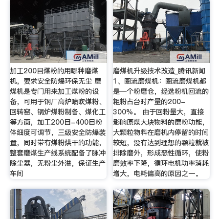
加工200目煤粉的用哪种磨煤
磨煤机升级技术改造_腾讯新闻
机，要求安全防爆环保无尘 磨
1、圈流磨煤机：圈流磨煤机都
煤机是专门用来加工煤粉的设
是一个粉磨仓，经选粉机回流的
备，可用于钢厂高炉喷吹煤粉、
粗粉占台时产量的200-
回转窑、锅炉煤粉制备、煤化工
300%。 由于回粉量大，直接
等方面，加工200目-400目粉
影响原煤大块物料的磨粉功能，
体细度可调节，三级安全防爆装
大颗粒物料在磨机内停留的时间
置，同时带有煤粉烘干的功能，
较短，没有达到理想的颗粒就被
整套磨煤生产线系统配备了脉冲
排除磨外，形成恶性循环，使粉
除尘器，无粉尘外溢，保证生产
磨效率下降，循环电机功率消耗
车间
增大，电耗偏高的原因之一。