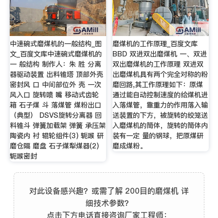
中速碗式磨煤机的一般结构_图
磨煤机的工作原理_百度文库
文_百度文库中速碗式磨煤机的
BBD 双进双出磨煤机 一、双进
一 般结构 制作人：朱 胜 分离
双出磨煤机的工作原理 双进双
器驱动装置 出料锥塔 顶部外壳
出磨煤机具有两个完全对称的粉
密封风 口 中间部位外 壳 一次
磨回路,其工作原理如下：原煤
风入口 旋转喷 嘴 移动式齿轮
通过能自动控制速度的给煤机进
箱 石子煤 斗 落煤管 煤粉出口
入落煤管，靠重力的作用落入输
（典型） DSVS旋转分离器 回
送装置的下方，被旋转的绞笼送
料锥斗 弹簧加载架 弹簧 承压架
入磨煤机的筒体，旋转的筒体内
陶瓷内 衬 辊轮组件(3) 轭喉 研
装有一定 量的钢球，把原煤研
磨仓隔 磨盘 石子煤犁煤器(2)
磨成煤粉。
轭喉密封
对此设备感兴趣？或需了解 200目的磨煤机 详
细技术参数？
点击下方电话直接咨询厂家工程师：