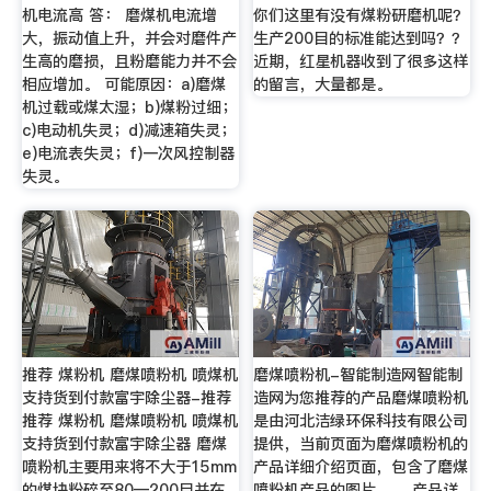
机电流高 答： 磨煤机电流增
你们这里有没有煤粉研磨机呢？
大，振动值上升，并会对磨件产
生产200目的标准能达到吗？？
生高的磨损，且粉磨能力并不会
近期，红星机器收到了很多这样
相应增加。 可能原因：a)磨煤
的留言，大量都是。
机过载或煤太湿；b)煤粉过细；
c)电动机失灵；d)减速箱失灵；
e)电流表失灵；f)一次风控制器
失灵。
推荐 煤粉机 磨煤喷粉机 喷煤机
磨煤喷粉机-智能制造网智能制
支持货到付款富宇除尘器-推荐
造网为您推荐的产品磨煤喷粉机
推荐 煤粉机 磨煤喷粉机 喷煤机
是由河北洁绿环保科技有限公司
支持货到付款富宇除尘器 磨煤
提供，当前页面为磨煤喷粉机的
喷粉机主要用来将不大于15mm
产品详细介绍页面，包含了磨煤
的煤块粉碎至80—200目并在
喷粉机产品的图片、。 产品详