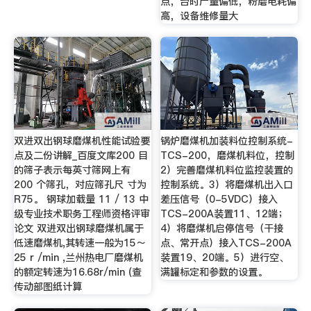
点，台时产量偏低，粉磨电耗偏
高，设备维修量大
双进双出钢球磨煤机性能试验要
锅炉磨煤机加装料位控制系统-
点及二份讲解_百度文库200 目
TCS-200，磨煤机料位，控制
的筛子表示每英寸筛网上有
2）完善磨煤机料位监控装置的
200 个筛孔，对应筛孔尺 寸为
控制系统。3）将磨煤机出入口
R75。 钢球加载量 11 / 13 中
差压信号（0-5VDC）接入
级专业技术职务工程师资格评审
TCS-200A装置11、12端；
论文 双进双出钢球磨煤机属于
4）将磨煤机启停信号（干接
低速磨煤机,其转速一般为15～
点、常开点）接入TCS-200A
25 r /min ,兰州热电厂磨煤机
装置19、20端。5）进行空、
的额定转速为16.68r/min (查
满罐标定和参数的设置。
传动部图纸计算