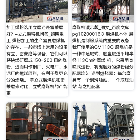
加工煤粉选用立磨还是雷蒙磨
磨煤机演示版_图文_百度文库
好？-立式磨粉机问答_黎明重
pg10200016.3 磨煤机本体 磨
工 煤粉加工的生产需要磨煤机
煤机是制粉系统内重要的设备，
的存在，一般市场上常用的设备
我厂使用的GM113G 磨煤机是
有立、雷蒙磨等设备，它们可以
一种中速辊式、磨盘辊道平均半
将块煤研磨成150-200 目的煤
径113Cm的磨煤 机，它采用直
粉，进而用作钢厂、火电厂、水
吹式送粉，将碾磨好的煤粉经分
泥厂的燃煤原料，有利于煤更充
配器均匀 送到燃烧器；每台磨
分的燃烧。 拿立式磨煤机和雷
另有一个润滑油站，一个液压油
蒙磨来对比，立式磨煤机的产能
站 与之相配套
更