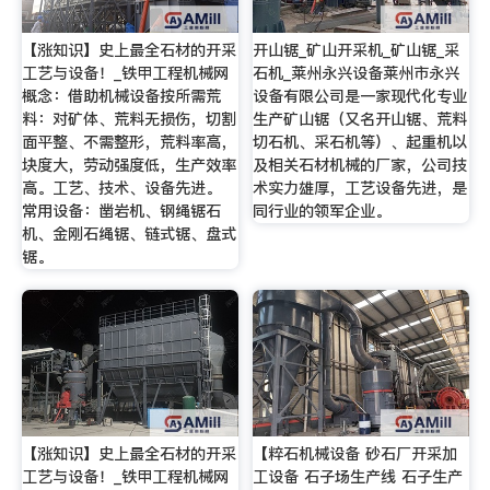
【涨知识】史上最全石材的开采
开山锯_矿山开采机_矿山锯_采
工艺与设备！_铁甲工程机械网
石机_莱州永兴设备莱州市永兴
概念：借助机械设备按所需荒
设备有限公司是一家现代化专业
料：对矿体、荒料无损伤，切割
生产矿山锯（又名开山锯、荒料
面平整、不需整形，荒料率高，
切石机、采石机等）、起重机以
块度大，劳动强度低，生产效率
及相关石材机械的厂家，公司技
高。工艺、技术、设备先进。
术实力雄厚，工艺设备先进，是
常用设备：凿岩机、钢绳锯石
同行业的领军企业。
机、金刚石绳锯、链式锯、盘式
锯。
【涨知识】史上最全石材的开采
【粹石机械设备 砂石厂开采加
工艺与设备！_铁甲工程机械网
工设备 石子场生产线 石子生产