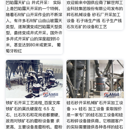
凹陷露天矿山 井式开采： 实际
欢迎前来中国供应商了解世邦工
上是凹陷露天开采的一个特例。
业科技集团股份有限公司发布的
随着石材矿山开采作业的不断深
粹石机械设备 砂石厂开采加工
入，有许多石材矿山由山坡露天
设备 石子场生产线 石子生产线
类型，逐渐演变成凹陷露天型类
石灰石矿的设备和工艺
型，最终变成井式开采。国外许
多井式开采矿山的深度超到50
米，甚至达到80米或更深。 葡
萄牙粉红
铁矿石开采工艺流程_百度文库
硅石砂开采机械矿石开采加工设
铁矿石的莫氏硬度在 6.5 左
备 >> 硅石 加工设备 索取报价
右，比石灰石和花岗岩都要硬，
是一家专门的硅石加工设备和硅
故而对铁矿石的磨粉设备要 求
石粉碎设备提供商。它根据客户
更高，主要设备是磨粉机，磨粉
的实际需要提供各种各样的硅石