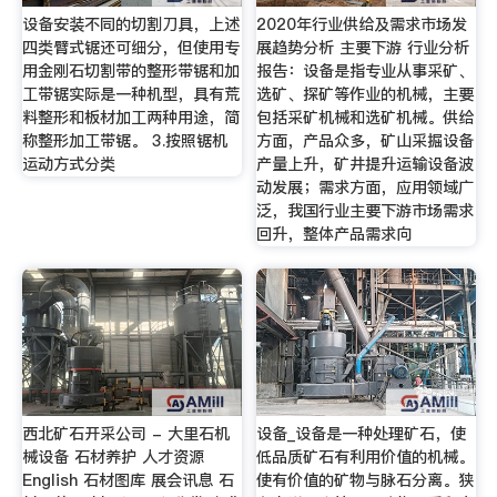
设备安装不同的切割刀具，上述
2020年行业供给及需求市场发
四类臂式锯还可细分，但使用专
展趋势分析 主要下游 行业分析
用金刚石切割带的整形带锯和加
报告：设备是指专业从事采矿、
工带锯实际是一种机型，具有荒
选矿、探矿等作业的机械，主要
料整形和板材加工两种用途，简
包括采矿机械和选矿机械。供给
称整形加工带锯。 3.按照锯机
方面，产品众多，矿山采掘设备
运动方式分类
产量上升，矿井提升运输设备波
动发展；需求方面，应用领域广
泛，我国行业主要下游市场需求
回升，整体产品需求向
西北矿石开采公司 - 大里石机
设备_设备是一种处理矿石，使
械设备 石材养护 人才资源
低品质矿石有利用价值的机械。
English 石材图库 展会讯息 石
使有价值的矿物与脉石分离。狭