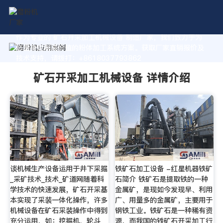
作为专业的 矿石开采加工机械设备 制造厂家，我们致力于为
您量身定制高价值的粉体加工系统方案。获取厂家直销报价及
技术支持，请拨打：+8618037793862
矿石开采加工机械设备 详情介绍
谈机械生产设备运用于井下采掘
铁矿石加工设备 -红星机器铁矿
_采矿技术_技术_矿道网随着科
石简介 铁矿石是提取铁的一种
学技术的快速发展，矿石开采基
金属矿，是现如今发现早、利用
本实现了采装一体化操作，许多
广、用量多的金属矿，主要用于
机械设备在矿石采装操作中得到
钢铁工业。铁矿石是一种稀有资
充分运用，如：挖掘机、轮斗
源，而我国的铁矿石开采加工行