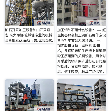
矿石开采加工设备矿山开采设
加工铜矿石用什么设备？ -- 红
备,来大海机械,诚信专业的机械
星机器那么加工铜矿石用什么设
设备批发商,品质可靠,诚信经营,
备呢？本文会为您介绍。 一、
铜矿磨粉设备：磨粉机 磨粉
机，是铜矿选矿生产线上首道磨
粉工序用到的关键设备，用来对
开采后的铜矿原矿进行初步的磨
粉处理，其结构成熟、技术精
湛、做工精良，颇具产品优势。