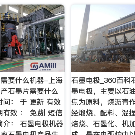
需要什么机器-上海
石墨电极_360百科
生产石墨片需要什么
墨电极，主要以石
时间： 于 更新 有效
焦为原料，煤沥青
有效 ： 免费| 短信
经煅烧、配料、混
简介： 石墨电极机器
焙烧、石墨化、机
功率石墨电极产品生
成，是在电弧炉中