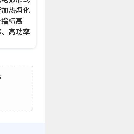
行加热熔化
量指标高
率、高功率
？