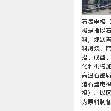
石墨电极（
极是指以
料，煤沥
料煅烧、
捏、成型
化和机械
高温石墨
造石墨电
极），以
为原料制