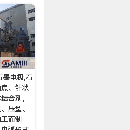
石墨电极,石
油焦、针状
作结合剂，
捏、压型、
加工而制
以电弧形式