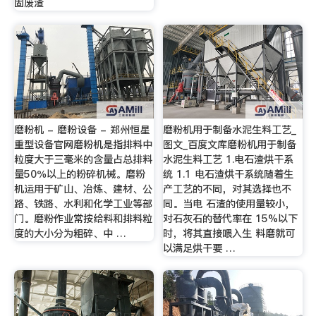
固废渣
磨粉机 - 磨粉设备 - 郑州恒星
磨粉机用于制备水泥生料工艺_
重型设备官网磨粉机是指排料中
图文_百度文库磨粉机用于制备
粒度大于三毫米的含量占总排料
水泥生料工艺 1.电石渣烘干系
量50％以上的粉碎机械。磨粉
统 1.1 电石渣烘干系统随着生
机运用于矿山、冶炼、建材、公
产工艺的不同，对其选择也不
路、铁路、水利和化学工业等部
同。当电 石渣的使用量较小，
门。磨粉作业常按给料和排料粒
对石灰石的替代率在 15%以下
度的大小分为粗碎、中 …
时，将其直接喂入生 料磨就可
以满足烘干要 …