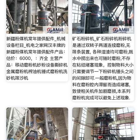
新疆粉煤机常年提供配件_机械
矿石粉碎机_矿石粉碎机粉碎机
设备栏目_机电之家网汉丰牌的
是通过双转子两道连续磨粉,无
新疆粉煤机常年提供配件产品：
筛条装置, 各种湿渣均可磨粉,既
估价：6000，：齐全 主营产
水中捞出来也可随时磨粉,不存
品：移动磨粉机砂粉设备撕碎机
在粘结堵塞现象，控制物料大小
金属磨粉机榨油机锤式磨粉机洗
只需要调节一下粉碎机锤头之间
砂机筛沙机
的间隙即可.一般磨粉机,因为物
料在磨粉腔内滞留而造成堵塞,
致使相关机件加剧磨损,本系列
磨粉机完成可以避免上述现象.