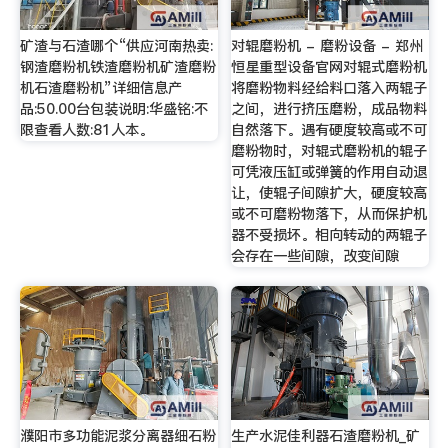
矿渣与石渣哪个“供应河南热卖:
对辊磨粉机 - 磨粉设备 - 郑州
钢渣磨粉机铁渣磨粉机矿渣磨粉
恒星重型设备官网对辊式磨粉机
机石渣磨粉机”详细信息产
将磨粉物料经给料口落入两辊子
品:50.00台包装说明:华盛铭:不
之间，进行挤压磨粉，成品物料
限查看人数:81人本。
自然落下。遇有硬度较高或不可
磨粉物时，对辊式磨粉机的辊子
可凭液压缸或弹簧的作用自动退
让，使辊子间隙扩大，硬度较高
或不可磨粉物落下，从而保护机
器不受损坏。相向转动的两辊子
会存在一些间隙，改变间隙
濮阳市多功能泥浆分离器细石粉
生产水泥佳利器石渣磨粉机_矿