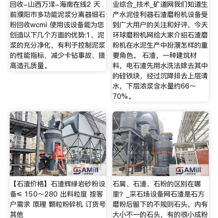
回收-山西万泽-海南在线2 天
业综合_技术_矿道网我们知道生
前濮阳市多功能泥浆分离器细石
产水泥佳利器石渣磨粉机设备受
粉回收wcmi 使用该设备能为您
到广大用户的关注和好评，今天
创造以下几个方面的优势:1、泥
环球磨粉机网给大家介绍石渣磨
浆的充分净化，有利于控制泥浆
粉机在水泥生产中扮演怎样的重
的性能指标、减少卡钻事故、提
要角色。 石渣，一种建筑材
高造孔质量。
料，电石渣先用水洗法除去其中
的硅铁块，经过沉降排去上层清
水，下层浓浆含水量约66～
70%。
【石渣价格】石渣辉绿岩砂粉设
石屑、石渣、石粉的区别在哪
备≤ 150～280 出料粒度 按客
里？_采石场设备网石渣是石方
户需求 原理 颗粒粉碎机 订货号
磨粉后留下的不规则石头，内有
其他
大小不一的石头，有的很小成粉