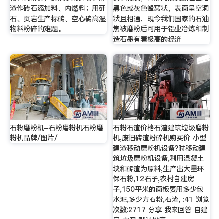
渣作砖石添加料、内燃料；用矸
黑色或灰色蜂窝状，表面呈空洞
石、页岩生产标砖、空心砖高湿
状且相通，现今我们国家的石油
物料粉碎的难题。
焦被磨粉后可用于铝业冶炼和制
造石墨有着极高的经济
石粉磨粉机-石粉磨粉机石粉磨
石粉石渣价格石渣建筑垃圾磨粉
粉机品牌/图片/
机,废旧砖渣粉碎机购买价 小型
建渣移动磨粉机设备?时移动建
筑垃圾磨粉机设备,利用混凝土
块和砖渣为原料,生产出大量环
保石粉,12石子,农村自建房
子,150平米的面板要用多少包
水泥,多少方石粉,石渣, :41 浏览
次数:2717 分享 我来回答 自建