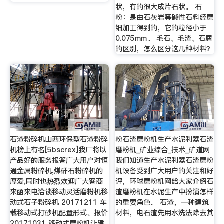
状，有的很大成片石状。 石
粉：是由石灰岩等碱性石料经磨
细加工得到的，它的粒径小于
0.075mm。 毛石、毛渣、石屑
的区别，怎么区分这几种材料？
石渣粉碎机山西环保型石渣粉碎
粉石渣磨粉机生产水泥利器石渣
机榜上有名[5bscrex]我厂将以
磨粉机_矿业综合_技术_矿道网
产品好的服务报答广大用户对恒
我们知道生产水泥利器石渣磨粉
通金属粉碎机,煤矸石粉碎机的
机设备受到广大用户的关注和好
厚爱,同时也热烈欢迎广大客商
评，环球磨粉机网给大家介绍石
来函来电洽谈移动灵活磨粉机移
渣磨粉机在水泥生产中扮演怎样
动式石子粉碎机 20171211 车
的重要角色。 石渣，一种建筑
载移动式打砂机配置形式、报价
材料，电石渣先用水洗法除去其
20171031 移动式磨粉机让建
…