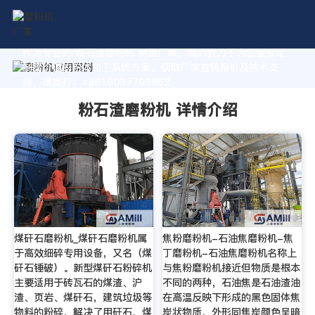
作为专业的 粉石渣磨粉机 制造厂家，我们致力于为您量身定
制高价值的粉体加工系统方案。获取厂家直销报价及技术支
持，请拨打：+8618037793862
粉石渣磨粉机 详情介绍
煤矸石磨粉机_煤矸石磨粉机属
焦粉磨粉机-石油焦磨粉机-焦
于高效细碎专用设备，又名（煤
丁磨粉机-石油焦磨粉机名称上
矸石锤破）。新型煤矸石粉碎机
与焦粉磨粉机接近但物质是根本
主要适用于砖瓦石的煤渣、沪
不同的两种，石油焦是石油渣油
渣、页岩、煤矸石，建筑垃圾等
在高温反映下形成的黑色固体焦
物料的粉碎，解决了用矸石、煤
炭状物质，外形同焦炭颜色呈暗