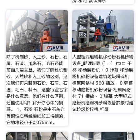
房 水泥 默认排序
除了机制砂、人工砂，石粉、石
大型锤式磨粉机移动粉石机砂粉
屑、石渣、瓜米石、毛石还能
设备_哔哩哔哩 (゜-゜)つロ 干
前面几篇文章，我们了解过机制
杯 移动磨粉机 · 0 弹幕 移动磨
砂、天然砂和人工砂的区别，这
粉机砂粉设备建筑垃圾粉碎机
次我们再来聊聊石粉、石屑、石
相聚网络村 560 播放 · 0 弹幕
渣、毛石、料石，这些行业名字
移动磨粉机砂粉设备 相聚网络
是什么意思，他们有什么区别，
村 71 播放 · 0 弹幕 大型锤式
还能使用吗？解开你心中的疑
磨粉机磨粉机砂粉设备梦按时建
惑。 1、石粉 石粉是由石灰岩
筑垃圾粉碎机 相聚
等碱性石料经磨细加工得到的，
它的粒径小于0.075mm。