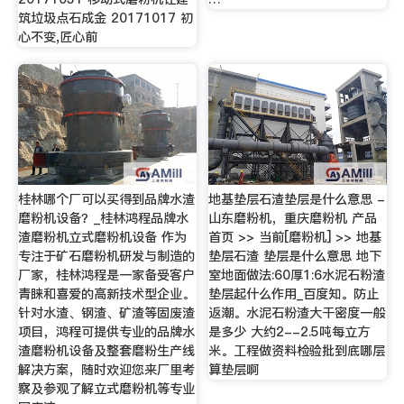
筑垃圾点石成金 20171017 初
心不变,匠心前
桂林哪个厂可以买得到品牌水渣
地基垫层石渣垫层是什么意思 -
磨粉机设备？_桂林鸿程品牌水
山东磨粉机，重庆磨粉机 产品
渣磨粉机立式磨粉机设备 作为
首页 >> 当前[磨粉机] >> 地基
专注于矿石磨粉机研发与制造的
垫层石渣 垫层是什么意思 地下
厂家，桂林鸿程是一家备受客户
室地面做法:60厚1:6水泥石粉渣
青睐和喜爱的高新技术型企业。
垫层起什么作用_百度知。防止
针对水渣、钢渣、矿渣等固废渣
返潮。水泥石粉渣大干密度一般
项目，鸿程可提供专业的品牌水
是多少 大约2--2.5吨每立方
渣磨粉机设备及整套磨粉生产线
米。工程做资料检验批到底哪层
解决方案，随时欢迎您来厂里考
算垫层啊
察及参观了解立式磨粉机等专业